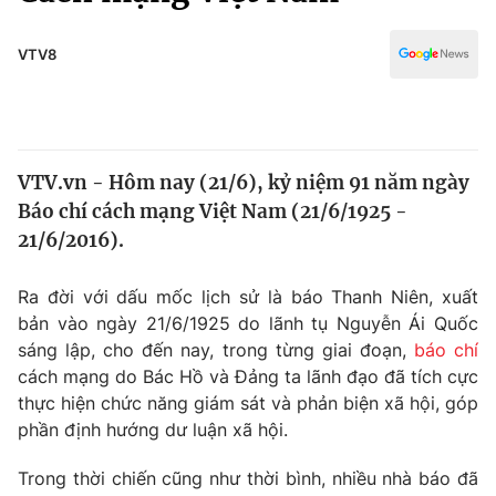
Chính trị
Truyền hình
Văn hóa - Giải trí
VTV8
Xã hội
Y tế
Đời sống
Pháp luật
Công nghệ
Giáo dục
VTV.vn - Hôm nay (21/6), kỷ niệm 91 năm ngày
Y tế
Báo chí cách mạng Việt Nam (21/6/1925 -
21/6/2016).
Thế giới
Ra đời với dấu mốc lịch sử là báo Thanh Niên, xuất
Tin tức
bản vào ngày 21/6/1925 do lãnh tụ Nguyễn Ái Quốc
Kinh tế
sáng lập, cho đến nay, trong từng giai đoạn,
báo chí
Thế giới đó đây
Tài chính
cách mạng do Bác Hồ và Đảng ta lãnh đạo đã tích cực
Dữ liệu và đời sống
Câu chuyện quốc tế
thực hiện chức năng giám sát và phản biện xã hội, góp
Thị trường
phần định hướng dư luận xã hội.
Truyền hình
Góc doanh nghiệp
Trong thời chiến cũng như thời bình, nhiều nhà báo đã