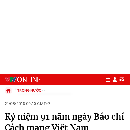
TRONG NƯỚC
Chính trị
21/06/2016 09:10 GMT+7
Xã hội
Kỷ niệm 91 năm ngày Báo chí
Pháp luật
Chuyên mục
Kinh tế
Cách mạng Việt Nam
Thể thao