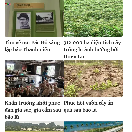
Ðiện thoại Thời báo VTV:
024.66 897 897
Email:
toasoan@vtv.vn
Liên hệ quảng cáo:
024-7300.7108
Tìm về nơi Bác Hồ sáng
312.000 ha diện tích cây
lập báo Thanh niên
trồng bị ảnh hưởng bởi
thiên tai
Khẩn trương khôi phục
Phục hồi vườn cây ăn
® Cấm sao chép dưới mọi hình thức nếu không có sự chấp
thuận bằng văn bản. Ghi rõ nguồn VTV.vn khi phát hành lại
đàn gia súc, gia cầm sau
quả sau bão lũ
thông tin từ website này.
bão lũ