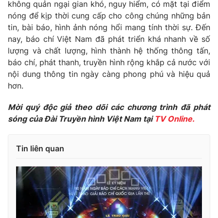
Phim VTV
không quản ngại gian khó, nguy hiểm, có mặt tại điểm
Giải trí
nóng để kịp thời cung cấp cho công chúng những bản
Hậu trường
tin, bài báo, hình ảnh nóng hổi mang tính thời sự. Đến
Điện ảnh
Đời sống
nay, báo chí Việt Nam đã phát triển khá nhanh về số
Nhân vật
Âm nhạc
lượng và chất lượng, hình thành hệ thống thông tấn,
Du lịch
Khán giả
báo chí, phát thanh, truyền hình rộng khắp cả nước với
Giáo dục
Sao
nội dung thông tin ngày càng phong phú và hiệu quả
Làm đẹp
Giải sao mai
hơn.
Tuyển sinh
Công nghệ
Chất lượng cuộc sống
Học trực tuyến
Mời quý độc giả theo dõi các chương trình đã phát
Hitech Công nghệ tương lai
sóng của Đài Truyền hình Việt Nam tại
TV Online.
Giao lưu trực tuyến
Sản phẩm
Tin liên quan
Lịch phát sóng
Thị trường
Tư vấn
Chuyên mục khác
Emagazine
Podcast