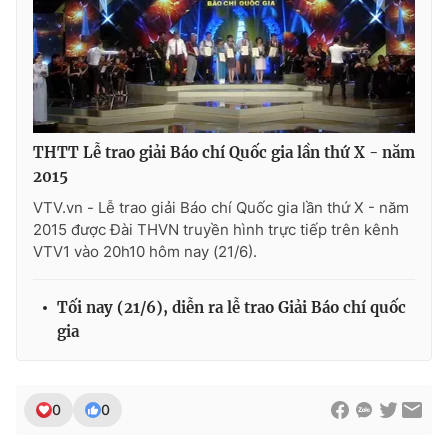
Photo
Infographic
Video
Shorts video
VTV Money
VTV Thể thao
THTT Lễ trao giải Báo chí Quốc gia lần thứ X - năm
2015
VTV Sức khoẻ
Bất động sản
VTV.vn - Lễ trao giải Báo chí Quốc gia lần thứ X - năm
2015 được Đài THVN truyền hình trực tiếp trên kênh
VTV1 vào 20h10 hôm nay (21/6).
Thị trường 24h
Tấm lòng Việt
Tối nay (21/6), diễn ra lễ trao Giải Báo chí quốc
VTV4
Vươn mình bằng AI
gia
VTV9
VTV8
0
0
Liên hệ tòa soạn
English