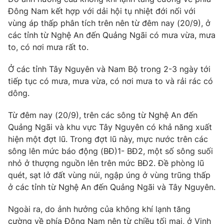
Phim VTV
Giải trí
Đông Nam kết hợp với dải hội tụ nhiệt đới nối với
Hậu trường
vùng áp thấp phân tích trên nên từ đêm nay (20/9), ở
Điện ảnh
các tỉnh từ Nghệ An đến Quảng Ngãi có mưa vừa, mưa
Đời sống
Nhân vật
to, có nơi mưa rất to.
Âm nhạc
Du lịch
Khán giả
Giáo dục
Ở các tỉnh Tây Nguyên và Nam Bộ trong 2-3 ngày tới
Sao
Làm đẹp
tiếp tục có mưa, mưa vừa, có nơi mưa to và rải rác có
Giải sao mai
Tuyển sinh
dông.
Công nghệ
Chất lượng cuộc sống
Học trực tuyến
Từ đêm nay (20/9), trên các sông từ Nghệ An đến
Hitech Công nghệ tương lai
Giao lưu trực tuyến
Quảng Ngãi và khu vực Tây Nguyên có khả năng xuất
Sản phẩm
hiện một đợt lũ. Trong đợt lũ này, mực nước trên các
sông lên mức báo động (BĐ)1- BĐ2, một số sông suối
Lịch phát sóng
Thị trường
nhỏ ở thượng nguồn lên trên mức BĐ2. Đề phòng lũ
quét, sạt lở đất vùng núi, ngập úng ở vùng trũng thấp
Tư vấn
ở các tỉnh từ Nghệ An đến Quảng Ngãi và Tây Nguyên.
Chuyên mục khác
Ngoài ra, do ảnh hưởng của không khí lạnh tăng
Emagazine
Podcast
cường về phía Đông Nam nên từ chiều tối mai, ở Vịnh