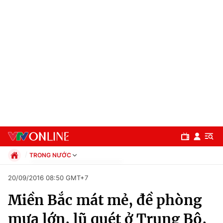
TRONG NƯỚC
Chính trị
20/09/2016 08:50 GMT+7
Xã hội
Miền Bắc mát mẻ, đề phòng
Pháp luật
Chuyên mục
Kinh tế
mưa lớn, lũ quét ở Trung Bộ,
Thể thao