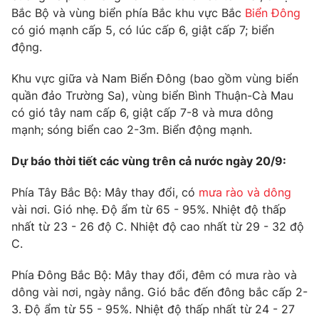
Bắc Bộ và vùng biển phía Bắc khu vực Bắc
Biển Đông
Photo
Infographic
có gió mạnh cấp 5, có lúc cấp 6, giật cấp 7; biển
động.
Video
Shorts video
Khu vực giữa và Nam Biển Đông (bao gồm vùng biển
quần đảo Trường Sa), vùng biển Bình Thuận-Cà Mau
VTV Money
VTV Thể thao
có gió tây nam cấp 6, giật cấp 7-8 và mưa dông
mạnh; sóng biển cao 2-3m. Biển động mạnh.
VTV Sức khoẻ
Bất động sản
Dự báo thời tiết các vùng trên cả nước ngày 20/9:
Thị trường 24h
Tấm lòng Việt
Phía Tây Bắc Bộ: Mây thay đổi, có
mưa rào và dông
vài nơi. Gió nhẹ. Độ ẩm từ 65 - 95%. Nhiệt độ thấp
nhất từ 23 - 26 độ C. Nhiệt độ cao nhất từ 29 - 32 độ
VTV4
Vươn mình bằng AI
C.
VTV9
VTV8
Phía Đông Bắc Bộ: Mây thay đổi, đêm có mưa rào và
dông vài nơi, ngày nắng. Gió bắc đến đông bắc cấp 2-
3. Độ ẩm từ 55 - 95%. Nhiệt độ thấp nhất từ 24 - 27
Liên hệ tòa soạn
English