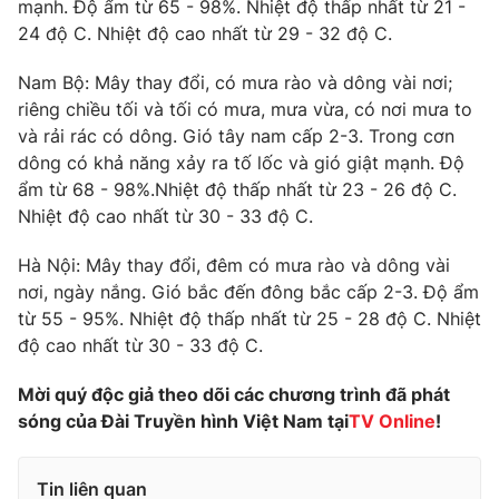
mạnh. Độ ẩm từ 65 - 98%. Nhiệt độ thấp nhất từ 21 -
Ðiện thoại Thời báo VTV:
024.66 897 897
24 độ C. Nhiệt độ cao nhất từ 29 - 32 độ C.
Email:
toasoan@vtv.vn
Liên hệ quảng cáo:
024-7300.7108
Nam Bộ: Mây thay đổi, có mưa rào và dông vài nơi;
riêng chiều tối và tối có mưa, mưa vừa, có nơi mưa to
và rải rác có dông. Gió tây nam cấp 2-3. Trong cơn
dông có khả năng xảy ra tố lốc và gió giật mạnh. Độ
ẩm từ 68 - 98%.Nhiệt độ thấp nhất từ 23 - 26 độ C.
Nhiệt độ cao nhất từ 30 - 33 độ C.
Hà Nội: Mây thay đổi, đêm có mưa rào và dông vài
nơi, ngày nắng. Gió bắc đến đông bắc cấp 2-3. Độ ẩm
từ 55 - 95%. Nhiệt độ thấp nhất từ 25 - 28 độ C. Nhiệt
độ cao nhất từ 30 - 33 độ C.
® Cấm sao chép dưới mọi hình thức nếu không có sự chấp
Mời quý độc giả theo dõi các chương trình đã phát
thuận bằng văn bản. Ghi rõ nguồn VTV.vn khi phát hành lại
sóng của Đài Truyền hình Việt Nam tại
TV Online
!
thông tin từ website này.
Tin liên quan