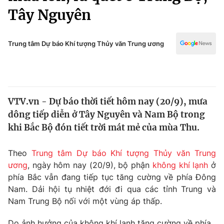
Chính trị
Tây Nguyên
Truyền hình
Văn hóa - Giải trí
Xã hội
Y tế
Trung tâm Dự báo Khí tượng Thủy văn Trung ương
Đời sống
Pháp luật
Công nghệ
Giáo dục
Y tế
VTV.vn - Dự báo thời tiết hôm nay (20/9), mưa
dông tiếp diễn ở Tây Nguyên và Nam Bộ trong
Thế giới
khi Bắc Bộ đón tiết trời mát mẻ của mùa Thu.
Tin tức
Kinh tế
Theo
Trung tâm Dự báo Khí tượng Thủy văn Trung
Thế giới đó đây
ương
, ngày hôm nay (20/9), bộ phận
không khí lạnh
ở
Tài chính
Dữ liệu và đời sống
phía Bắc vẫn đang tiếp tục tăng cường về phía Đông
Câu chuyện quốc tế
Thị trường
Nam. Dải hội tụ nhiệt đới đi qua các tỉnh Trung và
Nam Trung Bộ nối với một vùng áp thấp.
Truyền hình
Góc doanh nghiệp
Do ảnh hưởng của không khí lạnh tăng cường về phía