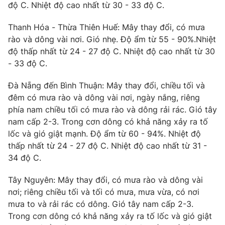
độ C. Nhiệt độ cao nhất từ 30 - 33 độ C.
Thanh Hóa - Thừa Thiên Huế: Mây thay đổi, có mưa
rào và dông vài nơi. Gió nhẹ. Độ ẩm từ 55 - 90%.Nhiệt
THỜI BÁO VTV
độ thấp nhất từ 24 - 27 độ C. Nhiệt độ cao nhất từ 30
- 33 độ C.
Đà Nẵng đến Bình Thuận: Mây thay đổi, chiều tối và
Theo dõi báo trên
đêm có mưa rào và dông vài nơi, ngày nắng, riêng
phía nam chiều tối có mưa rào và dông rải rác. Gió tây
nam cấp 2-3. Trong cơn dông có khả năng xảy ra tố
Cơ quan chủ quản:
Đài Truyền hình Việt Nam
lốc và gió giật mạnh. Độ ẩm từ 60 - 94%. Nhiệt độ
Cơ quan báo chí:
Thời báo VTV
thấp nhất từ 24 - 27 độ C. Nhiệt độ cao nhất từ 31 -
Giấy phép hoạt động báo in và báo điện tử số 483/GP-BTTTT
34 độ C.
cấp ngày 29/12/2023
Tổng Biên tập:
Vũ Thanh Thủy
Tây Nguyên: Mây thay đổi, có mưa rào và dông vài
nơi; riêng chiều tối và tối có mưa, mưa vừa, có nơi
Phó Tổng Biên tập:
Nguyễn Thị Mỹ Hạnh, Phạm Quốc Thắng,
Nguyễn Trọng Ninh
mưa to và rải rác có dông. Gió tây nam cấp 2-3.
Trong cơn dông có khả năng xảy ra tố lốc và gió giật
Tổng đài VTV:
024.38 355 931 - 024.38 355 932