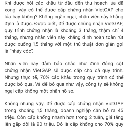
Phim VTV
Khi được hỏi các khâu từ đầu đến thu hoạch lúa đã
Giải trí
xong, vậy có thể được cấp chứng nhận VietGAP cho
Hậu trường
lúa hay không? Không ngần ngại, nhân viên này khẳng
Điện ảnh
Đời sống
định là được. Được biết, để được chứng nhận VietGAP,
Nhân vật
Âm nhạc
quy trình chứng nhận là khoảng 3 tháng, thậm chí 4
Du lịch
Khán giả
tháng, nhưng nhân viên này khẳng định hoàn toàn rút
Giáo dục
Sao
được xuống 1,5 tháng với một thủ thuật đơn giản gọi
Làm đẹp
Giải sao mai
là “nhảy cóc”.
Tuyển sinh
Công nghệ
Chất lượng cuộc sống
Học trực tuyến
Nhân viên này đảm bảo chắc như đinh đóng cột
Hitech Công nghệ tương lai
chứng nhận VietGAP sẽ được cấp cho cả quy trình.
Giao lưu trực tuyến
Nhưng thực tế, 70% các khâu trong quy trình có thể
Sản phẩm
được bỏ qua. Và để bỏ qua như vậy, công ty sẽ không
Lịch phát sóng
Thị trường
ngại cấp khống một phần hồ sơ.
Tư vấn
Không những vậy, để được cấp chứng nhận VietGAP
Chuyên mục khác
trong khoảng 1,5 tháng, doanh nghiệp cần bỏ ra 45
triệu. Còn cấp khống nhanh hơn trong 2 tuần, giá tăng
Emagazine
Podcast
lên gấp đôi là 90 triệu. Đó là cấp khống cho 70% quy