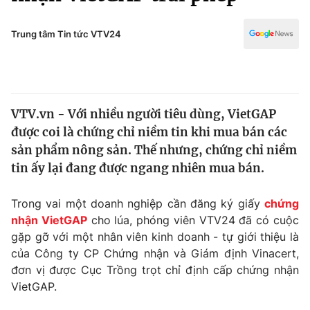
Chính trị
Truyền hình
Văn hóa - Giải trí
Trung tâm Tin tức VTV24
Xã hội
Y tế
Đời sống
Pháp luật
Công nghệ
Giáo dục
VTV.vn - Với nhiều người tiêu dùng, VietGAP
Y tế
được coi là chứng chỉ niềm tin khi mua bán các
sản phẩm nông sản. Thế nhưng, chứng chỉ niềm
Thế giới
tin ấy lại đang được ngang nhiên mua bán.
Tin tức
Trong vai một doanh nghiệp cần đăng ký giấy
chứng
Kinh tế
nhận VietGAP
cho lúa, phóng viên VTV24 đã có cuộc
Thế giới đó đây
Tài chính
gặp gỡ với một nhân viên kinh doanh - tự giới thiệu là
Dữ liệu và đời sống
Câu chuyện quốc tế
của Công ty CP Chứng nhận và Giám định Vinacert,
Thị trường
đơn vị được Cục Trồng trọt chỉ định cấp chứng nhận
Truyền hình
VietGAP.
Góc doanh nghiệp