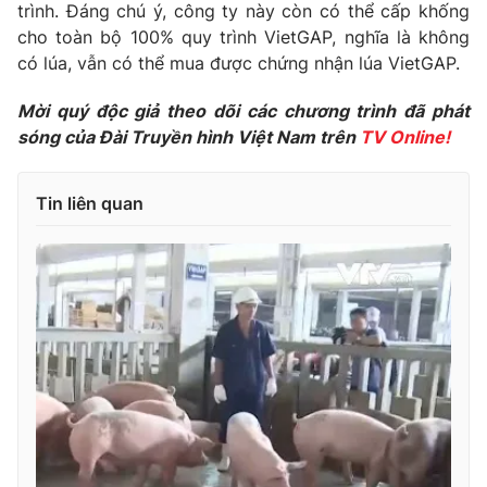
trình. Đáng chú ý, công ty này còn có thể cấp khống
Photo
Infographic
cho toàn bộ 100% quy trình VietGAP, nghĩa là không
có lúa, vẫn có thể mua được chứng nhận lúa VietGAP.
Video
Shorts video
Mời quý độc giả theo dõi các chương trình đã phát
sóng của Đài Truyền hình Việt Nam trên
TV Online!
VTV Money
VTV Thể thao
Tin liên quan
VTV Sức khoẻ
Bất động sản
Thị trường 24h
Tấm lòng Việt
VTV4
Vươn mình bằng AI
VTV9
VTV8
Liên hệ tòa soạn
English