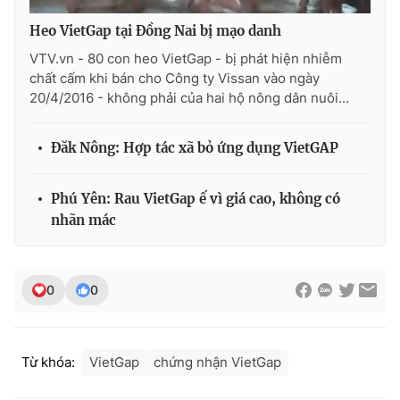
Heo VietGap tại Đồng Nai bị mạo danh
VTV.vn - 80 con heo VietGap - bị phát hiện nhiễm
chất cấm khi bán cho Công ty Vissan vào ngày
THỜI BÁO VTV
20/4/2016 - không phải của hai hộ nông dân nuôi...
Đăk Nông: Hợp tác xã bỏ ứng dụng VietGAP
Theo dõi báo trên
Phú Yên: Rau VietGap ế vì giá cao, không có
nhãn mác
Cơ quan chủ quản:
Đài Truyền hình Việt Nam
Cơ quan báo chí:
Thời báo VTV
Giấy phép hoạt động báo in và báo điện tử số 483/GP-BTTTT
0
0
cấp ngày 29/12/2023
Tổng Biên tập:
Vũ Thanh Thủy
Phó Tổng Biên tập:
Nguyễn Thị Mỹ Hạnh, Phạm Quốc Thắng,
Nguyễn Trọng Ninh
Từ khóa:
VietGap
chứng nhận VietGap
Tổng đài VTV:
024.38 355 931 - 024.38 355 932