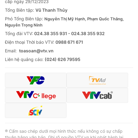
cấp ngày 29/12/2023
Tổng Biên tập:
Vũ Thanh Thủy
Phó Tổng Biên tập:
Nguyễn Thị Mỹ Hạnh, Phạm Quốc Thắng,
Nguyễn Trọng Ninh
Tổng đài VTV:
024.38 355 931 - 024.38 355 932
Ðiện thoại Thời báo VTV:
0988 671 671
Email:
toasoan@vtv.vn
Liên hệ quảng cáo:
(024) 626 79595
® Cấm sao chép dưới mọi hình thức nếu không có sự chấp
thuận bằng văn bản. Ghi rõ nguồn VTV.vn khi phát hành lại