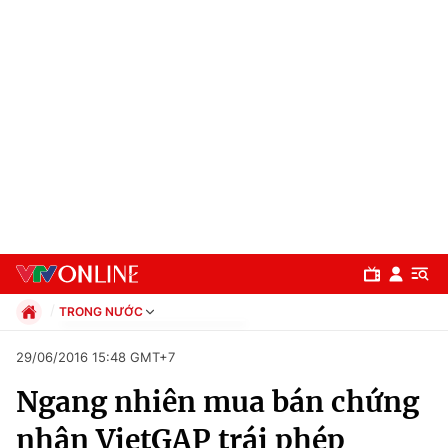
TRONG NƯỚC
Chính trị
29/06/2016 15:48 GMT+7
Xã hội
Ngang nhiên mua bán chứng
Pháp luật
Chuyên mục
Kinh tế
nhận VietGAP trái phép
Thể thao