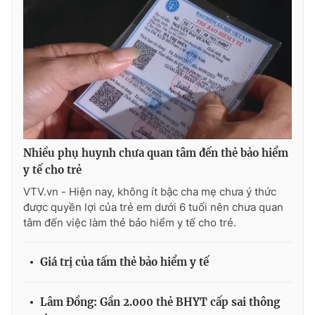
Ðiện thoại Thời báo VTV:
024.66 897 897
Email:
toasoan@vtv.vn
Liên hệ quảng cáo:
024-7300.7108
Nhiều phụ huynh chưa quan tâm đến thẻ bảo hiểm
y tế cho trẻ
VTV.vn - Hiện nay, không ít bậc cha mẹ chưa ý thức
được quyền lợi của trẻ em dưới 6 tuổi nên chưa quan
tâm đến việc làm thẻ bảo hiểm y tế cho trẻ.
® Cấm sao chép dưới mọi hình thức nếu không có sự chấp
thuận bằng văn bản. Ghi rõ nguồn VTV.vn khi phát hành lại
Giá trị của tấm thẻ bảo hiểm y tế
thông tin từ website này.
Lâm Đồng: Gần 2.000 thẻ BHYT cấp sai thông