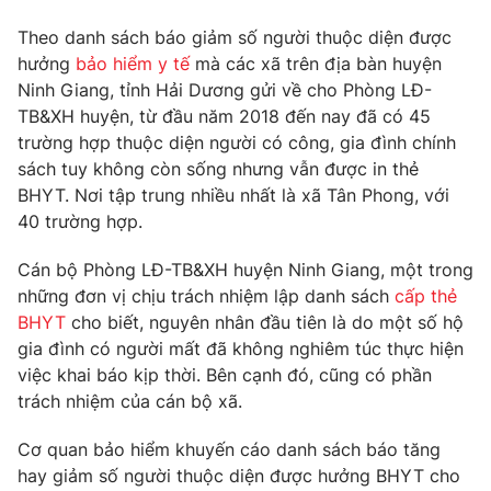
Phim VTV
Giải trí
Theo danh sách báo giảm số người thuộc diện được
Hậu trường
hưởng
bảo hiểm y tế
mà các xã trên địa bàn huyện
Điện ảnh
Đời sống
Ninh Giang, tỉnh Hải Dương gửi về cho Phòng LĐ-
Nhân vật
Âm nhạc
TB&XH huyện, từ đầu năm 2018 đến nay đã có 45
Du lịch
Khán giả
trường hợp thuộc diện người có công, gia đình chính
Giáo dục
Sao
sách tuy không còn sống nhưng vẫn được in thẻ
Làm đẹp
Giải sao mai
BHYT. Nơi tập trung nhiều nhất là xã Tân Phong, với
Tuyển sinh
Công nghệ
Chất lượng cuộc sống
40 trường hợp.
Học trực tuyến
Hitech Công nghệ tương lai
Cán bộ Phòng LĐ-TB&XH huyện Ninh Giang, một trong
Giao lưu trực tuyến
những đơn vị chịu trách nhiệm lập danh sách
cấp thẻ
Sản phẩm
BHYT
cho biết, nguyên nhân đầu tiên là do một số hộ
Lịch phát sóng
Thị trường
gia đình có người mất đã không nghiêm túc thực hiện
việc khai báo kịp thời. Bên cạnh đó, cũng có phần
Tư vấn
trách nhiệm của cán bộ xã.
Chuyên mục khác
Cơ quan bảo hiểm khuyến cáo danh sách báo tăng
Emagazine
Podcast
hay giảm số người thuộc diện được hưởng BHYT cho