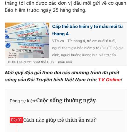
tháng tới cần được các đơn vị đầu mối gửi về cơ quan
Photo
Infographic
Bảo hiểm trước ngày 25 hàng tháng.
Video
Cấp thẻ bảo hiểm y tế mẫu mới từ
Shorts video
tháng 4
VTV.vn - Từ tháng 4, trẻ em dưới 6 tuổi,
VTV Money
VTV Thể thao
người tham gia bảo hiểm y tế (BHYT) hộ gia
đình, người hưởng lương hưu và trợ cấp
VTV Sức khoẻ
Bất động sản
BHXH sẽ được phát thẻ BHYT mẫu mới.
Mời quý độc giả theo dõi các chương trình đã phát
Thị trường 24h
Tấm lòng Việt
sóng của Đài Truyền hình Việt Nam trên
TV Online
!
VTV4
Vươn mình bằng AI
Cuộc sống thường ngày
Dòng sự kiện:
VTV9
VTV8
Cách nào giúp trẻ thích ăn rau?
02/01
Liên hệ tòa soạn
English