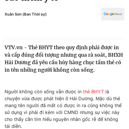
Chính trị
Truyền hình
Văn hóa - Giải trí
Xuân Sơn (Ban Thời sự)
Xã hội
Y tế
Đời sống
Pháp luật
Công nghệ
Giáo dục
VTV.vn - Thẻ BHYT theo quy định phải được in
Y tế
và cấp đúng đối tượng nhưng qua rà soát, BHXH
Hải Dương đã yêu cầu hủy hàng chục tấm thẻ có
Thế giới
in tên những người không còn sống.
Tin tức
Kinh tế
Người không còn sống vẫn được in
thẻ BHYT
là
Thế giới đó đây
Tài chính
chuyện vừa được phát hiện ở Hải Dương. Mặc dù thẻ
Dữ liệu và đời sống
Câu chuyện quốc tế
mang tên người đã mất có được in ra cũng không thể
Thị trường
sử dụng vì phải đi kèm với CMND nhưng sự việc này
Truyền hình
cho thấy cần tìm hiểu nguyên nhân gốc rễ để không
Góc doanh nghiệp
tái diễn.