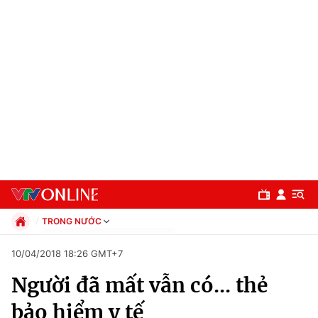
TRONG NƯỚC
Chính trị
10/04/2018 18:26 GMT+7
Xã hội
Người đã mất vẫn có... thẻ
Pháp luật
Chuyên mục
Kinh tế
bảo hiểm y tế
Thể thao