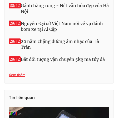
Gánh hàng rong - Nét văn hóa đẹp của Hà
30/12
Nội
Nguyên Đại sứ Việt Nam nói về vụ đánh
29/12
THỜI BÁO VTV
bom xe tại Ai Cập
20 năm chặng đường âm nhạc của Hà
28/12
Trần
Theo dõi báo trên
Bắt đối tượng vận chuyển 5kg ma túy đá
28/12
Cơ quan chủ quản:
Đài Truyền hình Việt Nam
Cơ quan báo chí:
Thời báo VTV
Xem thêm
Giấy phép hoạt động báo in và báo điện tử số 483/GP-BTTTT
cấp ngày 29/12/2023
Tổng Biên tập:
Vũ Thanh Thủy
Tin liên quan
Phó Tổng Biên tập:
Nguyễn Thị Mỹ Hạnh, Phạm Quốc Thắng,
Nguyễn Trọng Ninh
Tổng đài VTV:
024.38 355 931 - 024.38 355 932