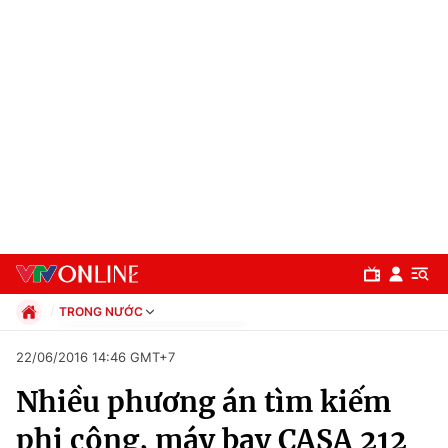
TRONG NƯỚC
Chính trị
22/06/2016 14:46 GMT+7
Xã hội
Nhiều phương án tìm kiếm
Pháp luật
Chuyên mục
Kinh tế
phi công, máy bay CASA 212
Thể thao