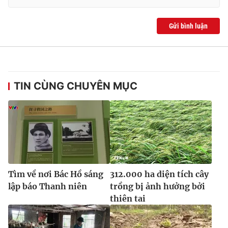
Ðiện thoại Thời báo VTV:
024.66 897 897
Email:
toasoan@vtv.vn
Gửi bình luận
Liên hệ quảng cáo:
024-7300.7108
TIN CÙNG CHUYÊN MỤC
Tìm về nơi Bác Hồ sáng
312.000 ha diện tích cây
® Cấm sao chép dưới mọi hình thức nếu không có sự chấp
lập báo Thanh niên
trồng bị ảnh hưởng bởi
thuận bằng văn bản. Ghi rõ nguồn VTV.vn khi phát hành lại
thiên tai
thông tin từ website này.