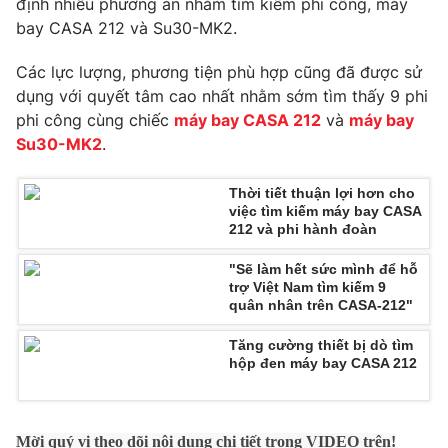
định nhiều phương án nhằm tìm kiếm phi công, máy
Phim VTV
Giải trí
bay CASA 212 và Su30-MK2.
Hậu trường
Điện ảnh
Các lực lượng, phương tiện phù hợp cũng đã được sử
Đời sống
Nhân vật
dụng với quyết tâm cao nhất nhằm sớm tìm thấy 9 phi
Âm nhạc
phi công cùng chiếc
máy bay CASA 212
và
máy bay
Du lịch
Khán giả
Giáo dục
Sao
Su30-MK2
.
Làm đẹp
Giải sao mai
Tuyển sinh
Công nghệ
Thời tiết thuận lợi hơn cho
Chất lượng cuộc sống
việc tìm kiếm máy bay CASA
Học trực tuyến
212 và phi hành đoàn
Hitech Công nghệ tương lai
Giao lưu trực tuyến
"Sẽ làm hết sức mình để hỗ
Sản phẩm
trợ Việt Nam tìm kiếm 9
quân nhân trên CASA-212"
Lịch phát sóng
Thị trường
Tăng cường thiết bị dò tìm
Tư vấn
hộp đen máy bay CASA 212
Chuyên mục khác
Emagazine
Podcast
Mời quý vị theo dõi nội dung chi tiết trong VIDEO trên!