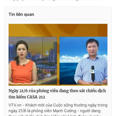
Photo
Infographic
Tin liên quan
Video
Shorts video
VTV Money
VTV Thể thao
VTV Sức khoẻ
Bất động sản
Thị trường 24h
Tấm lòng Việt
VTV4
Vươn mình bằng AI
Ngày 21/6 của phóng viên đang theo sát chiến dịch
tìm kiếm CASA 212
VTV9
VTV8
VTV.vn - Khách mời của Cuộc sống thường ngày trong
ngày 21/6 là phóng viên Mạnh Cường - người đang
Liên hệ tòa soạn
English