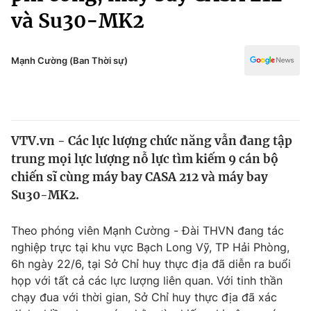
Chính trị
và Su30-MK2
Truyền hình
Văn hóa - Giải trí
Xã hội
Y tế
Mạnh Cường (Ban Thời sự)
Đời sống
Pháp luật
Công nghệ
Giáo dục
Y tế
VTV.vn - Các lực lượng chức năng vẫn đang tập
trung mọi lực lượng nỗ lực tìm kiếm 9 cán bộ
Thế giới
chiến sĩ cùng máy bay CASA 212 và máy bay
Tin tức
Su30-MK2.
Kinh tế
Thế giới đó đây
Theo phóng viên Mạnh Cường - Đài THVN đang tác
Tài chính
Dữ liệu và đời sống
nghiệp trực tại khu vực Bạch Long Vỹ, TP Hải Phòng,
Câu chuyện quốc tế
Thị trường
6h ngày 22/6, tại Sở Chỉ huy thực địa đã diễn ra buổi
họp với tất cả các lực lượng liên quan. Với tinh thần
Truyền hình
Góc doanh nghiệp
chạy đua với thời gian, Sở Chỉ huy thực địa đã xác