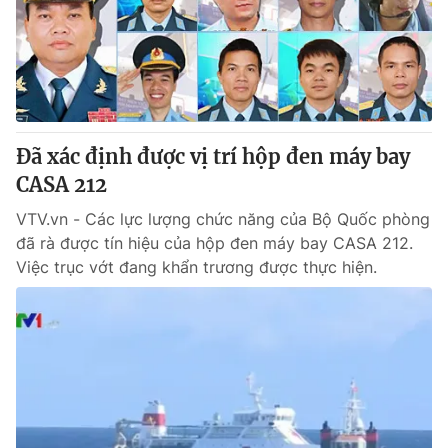
Tin tức
Kinh tế
Thế giới đó đây
Tài chính
Dữ liệu và đời sống
Câu chuyện quốc tế
Thị trường
Đã xác định được vị trí hộp đen máy bay
Truyền hình
Góc doanh nghiệp
CASA 212
Phim VTV
Giải trí
VTV.vn - Các lực lượng chức năng của Bộ Quốc phòng
Hậu trường
đã rà được tín hiệu của hộp đen máy bay CASA 212.
Điện ảnh
Việc trục vớt đang khẩn trương được thực hiện.
Đời sống
Nhân vật
Âm nhạc
Du lịch
Khán giả
Giáo dục
Sao
Làm đẹp
Giải sao mai
Tuyển sinh
Công nghệ
Chất lượng cuộc sống
Học trực tuyến
Hitech Công nghệ tương lai