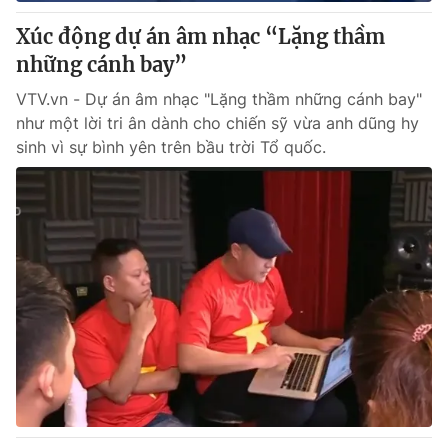
Xúc động dự án âm nhạc “Lặng thầm
® Cấm sao chép dưới mọi hình thức nếu không có sự chấp
những cánh bay”
thuận bằng văn bản. Ghi rõ nguồn VTV.vn khi phát hành lại
thông tin từ website này.
VTV.vn - Dự án âm nhạc "Lặng thầm những cánh bay"
như một lời tri ân dành cho chiến sỹ vừa anh dũng hy
sinh vì sự bình yên trên bầu trời Tổ quốc.