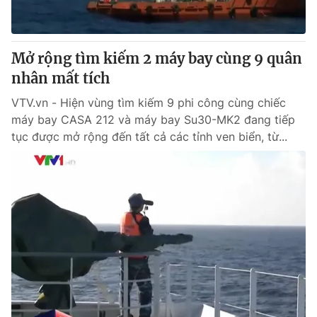
Thị trường 24h
Tấm lòng Việt
VTV4
Vươn mình bằng AI
Mở rộng tìm kiếm 2 máy bay cùng 9 quân
nhân mất tích
VTV9
VTV8
VTV.vn - Hiện vùng tìm kiếm 9 phi công cùng chiếc
máy bay CASA 212 và máy bay Su30-MK2 đang tiếp
Liên hệ tòa soạn
English
tục được mở rộng đến tất cả các tỉnh ven biển, từ...
THỜI BÁO VTV
Theo dõi báo trên
Cơ quan chủ quản:
Đài Truyền hình Việt Nam
Cơ quan báo chí:
Thời báo VTV