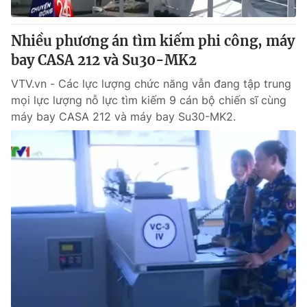
Giấy phép hoạt động báo in và báo điện tử số 483/GP-BTTTT
cấp ngày 29/12/2023
Nhiều phương án tìm kiếm phi công, máy
Tổng Biên tập:
Vũ Thanh Thủy
bay CASA 212 và Su30-MK2
Phó Tổng Biên tập:
Nguyễn Thị Mỹ Hạnh, Phạm Quốc Thắng,
Nguyễn Trọng Ninh
VTV.vn - Các lực lượng chức năng vẫn đang tập trung
Tổng đài VTV:
024.38 355 931 - 024.38 355 932
mọi lực lượng nỗ lực tìm kiếm 9 cán bộ chiến sĩ cùng
Ðiện thoại Thời báo VTV:
024.66 897 897
máy bay CASA 212 và máy bay Su30-MK2.
Email:
toasoan@vtv.vn
Liên hệ quảng cáo:
024-7300.7108