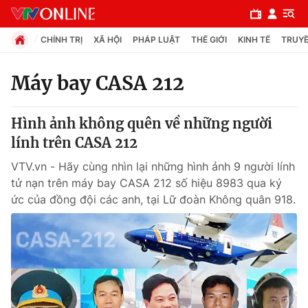
CHÍNH TRỊ
XÃ HỘI
PHÁP LUẬT
THẾ GIỚI
KINH TẾ
TRUYỀ
Máy bay CASA 212
Chuyên mục
Hình ảnh không quên về những người
Chính trị
lính trên CASA 212
VTV.vn - Hãy cùng nhìn lại những hình ảnh 9 người lính
Xã hội
tử nạn trên máy bay CASA 212 số hiệu 8983 qua ký
ức của đồng đội các anh, tại Lữ đoàn Không quân 918.
Pháp luật
Y tế
Thế giới