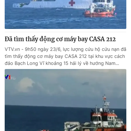
Giao lưu trực tuyến
Sản phẩm
Lịch phát sóng
Thị trường
Tư vấn
Đã tìm thấy động cơ máy bay CASA 212
Chuyên mục khác
Emagazine
VTV.vn - 9h50 ngày 23/6, lực lượng cứu hộ cứu nạn đã
Podcast
tìm thấy động cơ máy bay CASA 212 tại khu vực cách
đảo Bạch Long Vĩ khoảng 15 hải lý về hướng Nam...
Photo
Infographic
Video
Shorts video
VTV Money
VTV Thể thao
VTV Sức khoẻ
Bất động sản