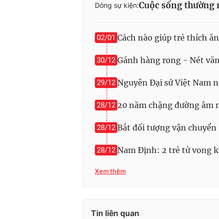
Cuộc sống thường 
Dòng sự kiện:
Cách nào giúp trẻ thích ăn
02/01
Gánh hàng rong - Nét văn
30/12
Nguyên Đại sứ Việt Nam nó
29/12
20 năm chặng đường âm n
28/12
Bắt đối tượng vận chuyển
28/12
Nam Định: 2 trẻ tử vong 
28/12
Xem thêm
Tin liên quan