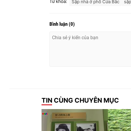
Từ khóa:
Sập nhà ở phố Cửa Bắc
sập
Bình luận
(
0
)
TIN CÙNG CHUYÊN MỤC