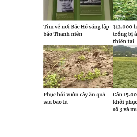
Tìm về nơi Bác Hồ sáng lập
312.000 h
báo Thanh niên
trồng bị 
thiên tai
Phục hồi vườn cây ăn quả
Cần 15.00
sau bão lũ
khôi phục
số 3 và m