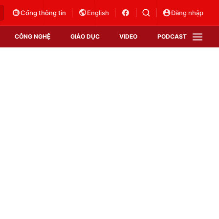
Cổng thông tin
English
Đăng nhập
CÔNG NGHỆ
GIÁO DỤC
VIDEO
PODCAST
VTV Money
VTV Thể thao
VTV Sức khoẻ
Bất động sản
Thị trường 24h
Tấm lòng Việt
Vươn mình bằng AI
VTV4
VTV8
VTV9
Lịch phát sóng
Giao lưu trực tuyến
Sự kiện