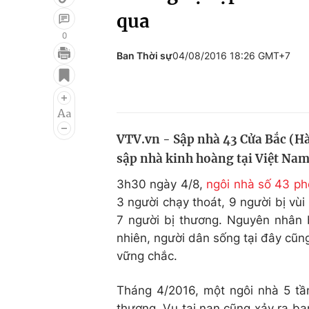
qua
0
Ban Thời sự
04/08/2016 18:26 GMT+7
Giải trí
Đời sống
Điện ảnh
Du lịch
Âm nhạc
Làm đẹp
VTV.vn - Sập nhà 43 Cửa Bắc (Hà
Sao
Chất lượng cuộc sốn
sập nhà kinh hoàng tại Việt Na
3h30 ngày 4/8,
ngôi nhà số 43 p
3 người chạy thoát, 9 người bị vùi
7 người bị thương. Nguyên nhân
nhiên, người dân sống tại đây cũn
vững chắc.
Tháng 4/2016, một ngôi nhà 5 tầ
thương. Vụ tai nạn cũng xảy ra ba