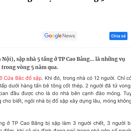
Góc ảnh
Giáo dục
Công nghệ
Chia sẻ
Tuyển sinh
Hitech Công ng
Học trực tuyến
Sản phẩm
 Nội), sập nhà 5 tầng ở TP Cao Bằng... là những vụ
g
Thị trường
m trong vòng 5 năm qua.
Tư vấn
hố Cửa Bắc đổ sập
. Khi đó, trong nhà có 12 người. Chỉ c
 lấp dưới hàng tấn bê tông cốt thép. 2 người đã tử vong
 ban đầu được cho là do nhà bên cạnh đào móng. Tu
g cho biết, ngôi nhà bị đổ sập xây dựng lâu, móng khôn
ng ở TP Cao Bằng bị sập làm 3 người chết, 3 người b
n đêm, khi cả gia đình đang ngủ trong nhà nên số ngườ