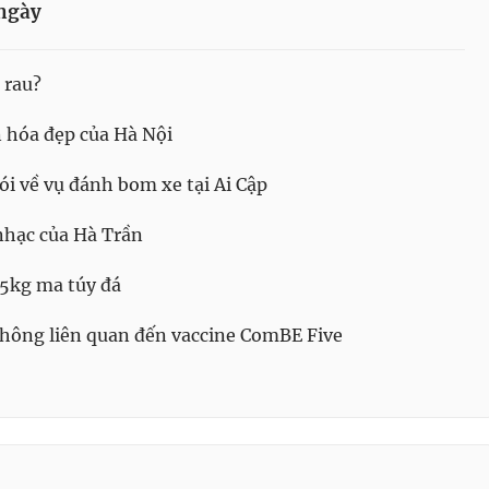
ngày
 rau?
 hóa đẹp của Hà Nội
i về vụ đánh bom xe tại Ai Cập
hạc của Hà Trần
 5kg ma túy đá
không liên quan đến vaccine ComBE Five