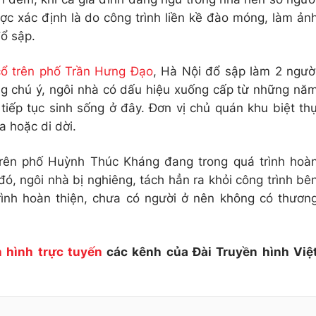
c xác định là do công trình liền kề đào móng, làm ản
ổ sập.
cổ trên phố Trần Hưng Đạo
, Hà Nội đổ sập làm 2 ngườ
ng chú ý, ngôi nhà có dấu hiệu xuống cấp từ những nă
iếp tục sinh sống ở đây. Đơn vị chủ quán khu biệt th
 hoặc di dời.
trên phố Huỳnh Thúc Kháng đang trong quá trình hoà
ó, ngôi nhà bị nghiêng, tách hẳn ra khỏi công trình bê
rình hoàn thiện, chưa có người ở nên không có thươn
 hình trực tuyến
các kênh của Đài Truyền hình Việ