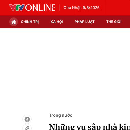
Chủ Nhật, 9/8/2026
CHÍNH TRỊ
XÃ HỘI
PHÁP LUẬT
THẾ GIỚI
Chính trị
Xã hội
Thế giới
Kinh tế
Tin tức
Tài chính
Thế giới đó đây
Thị trường
Câu chuyện quốc tế
Góc doanh nghiệp
Dữ liệu và đời sống
Trong nước
Những vụ sập nhà ki