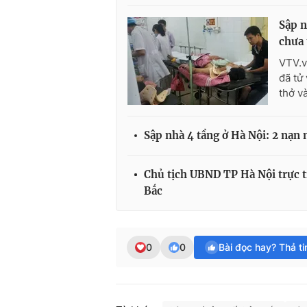
Sập n
chưa 
VTV.v
đã tử
thở và
Sập nhà 4 tầng ở Hà Nội: 2 nạn 
Chủ tịch UBND TP Hà Nội trực ti
Bắc
0
0
Bài đọc hay? Thả t