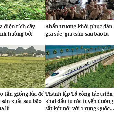
a diện tích cây
Khẩn trương khôi phục đàn
ảnh hưởng bởi
gia súc, gia cầm sau bão lũ
0 tấn giống lúa để
Thành lập Tổ công tác triển
 sản xuất sau bão
khai đầu tư các tuyến đường
ưa lũ
sắt kết nối với Trung Quốc...