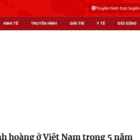
Truyền hình trực tuyến
KINH TẾ
TRUYỀN HÌNH
GIẢI TRÍ
Y TẾ
ĐỜI SỐNG
Pháp luật
Y tế
Truyền hình
Multimedia
Phim VTV
Video
Hậu trường
Shorts video
Nhân vật
Podcast
Khán giả
EMagazine
Giải sao mai
Photo
nh hoàng ở Việt Nam trong 5 năm
Infographic