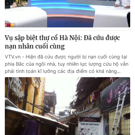
Cơ quan báo chí:
Thời báo VTV
Giấy phép hoạt động báo in và báo điện tử số 483/GP-BTTTT
cấp ngày 29/12/2023
Tổng Biên tập:
Vũ Thanh Thủy
Vụ sập biệt thự cổ Hà Nội: Đã cứu được
Phó Tổng Biên tập:
Nguyễn Thị Mỹ Hạnh, Phạm Quốc Thắng,
Nguyễn Trọng Ninh
nạn nhân cuối cùng
Tổng đài VTV:
024.38 355 931 - 024.38 355 932
VTV.vn - Hiện đã cứu được người bị nạn cuối cùng tại
Ðiện thoại Thời báo VTV:
024.66 897 897
phía Bắc của ngôi nhà, tuy nhiên lực lượng cứu hộ vẫn
Email:
toasoan@vtv.vn
phải tính toán kĩ lưỡng các địa điểm có khả năng...
Liên hệ quảng cáo:
024-7300.7108