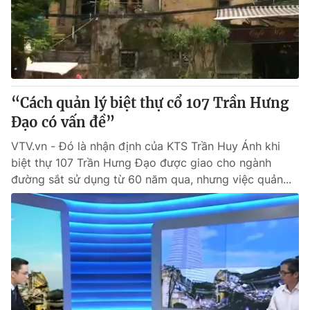
Thị trường 24h
Tấm lòng Việt
VTV4
Vươn mình bằng AI
VTV9
VTV8
“Cách quản lý biệt thự cổ 107 Trần Hưng
Đạo có vấn đề”
Liên hệ tòa soạn
English
VTV.vn - Đó là nhận định của KTS Trần Huy Ánh khi
biệt thự 107 Trần Hưng Đạo được giao cho ngành
đường sắt sử dụng từ 60 năm qua, nhưng việc quản...
THỜI BÁO VTV
Theo dõi báo trên
Cơ quan chủ quản:
Đài Truyền hình Việt Nam