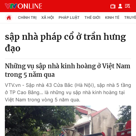
CHÍNH TRỊ
XÃ HỘI
PHÁP LUẬT
THẾ GIỚI
KINH TẾ
TRUYỀ
sập nhà pháp cổ ở trần hưng
đạo
Chuyên mục
Chính trị
Những vụ sập nhà kinh hoàng ở Việt Nam
trong 5 năm qua
Xã hội
VTV.vn - Sập nhà 43 Cửa Bắc (Hà Nội), sập nhà 5 tầng
ở TP Cao Bằng... là những vụ sập nhà kinh hoàng tại
Pháp luật
Việt Nam trong vòng 5 năm qua.
Y tế
Thế giới