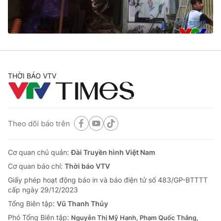
® Cấm sao chép dưới mọi hình thức nếu không có sự chấp
thuận bằng văn bản. Ghi rõ nguồn VTV.vn khi phát hành lại
thông tin từ website này.
THỜI BÁO VTV
Theo dõi báo trên
Cơ quan chủ quản:
Đài Truyền hình Việt Nam
Cơ quan báo chí:
Thời báo VTV
Giấy phép hoạt động báo in và báo điện tử số 483/GP-BTTTT
cấp ngày 29/12/2023
Tổng Biên tập:
Vũ Thanh Thủy
Phó Tổng Biên tập:
Nguyễn Thị Mỹ Hạnh, Phạm Quốc Thắng,