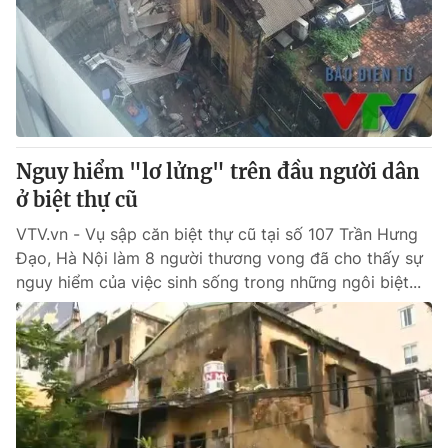
Giao lưu trực tuyến
Sản phẩm
Lịch phát sóng
Thị trường
Tư vấn
Chuyên mục khác
Emagazine
Podcast
Nguy hiểm "lơ lửng" trên đầu người dân
ở biệt thự cũ
Photo
Infographic
VTV.vn - Vụ sập căn biệt thự cũ tại số 107 Trần Hưng
Đạo, Hà Nội làm 8 người thương vong đã cho thấy sự
nguy hiểm của việc sinh sống trong những ngôi biệt...
Video
Shorts video
VTV Money
VTV Thể thao
VTV Sức khoẻ
Bất động sản