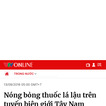
TRONG NƯỚC
Chính trị
13/09/2016 05:00 GMT+7
Xã hội
Nóng bỏng thuốc lá lậu trên
Pháp luật
Chuyên mục
Kinh tế
tuyến biên giới Tây Nam
Thể thao