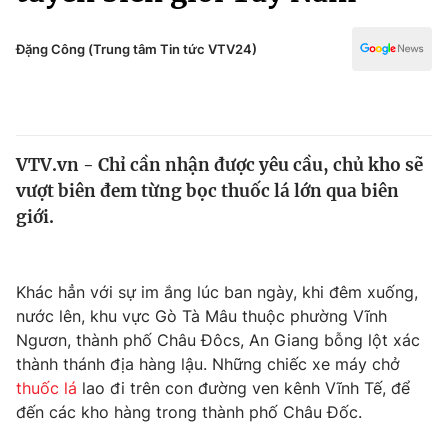
Chính trị
Truyền hình
Văn hóa - Giải trí
Đặng Công (Trung tâm Tin tức VTV24)
Xã hội
Y tế
Đời sống
Pháp luật
Công nghệ
Giáo dục
VTV.vn - Chỉ cần nhận được yêu cầu, chủ kho sẽ
Y tế
vượt biên đem từng bọc thuốc lá lớn qua biên
giới.
Thế giới
Tin tức
Khác hẳn với sự im ắng lúc ban ngày, khi đêm xuống,
Kinh tế
nước lên, khu vực Gò Tà Mâu thuộc phường Vĩnh
Thế giới đó đây
Tài chính
Ngươn, thành phố Châu Đôcs, An Giang bỗng lột xác
Dữ liệu và đời sống
Câu chuyện quốc tế
thành thánh địa hàng lậu. Những chiếc xe máy chở
Thị trường
thuốc lá
lao đi trên con đường ven kênh Vĩnh Tế, để
Truyền hình
đến các kho hàng trong thành phố Châu Đốc.
Góc doanh nghiệp