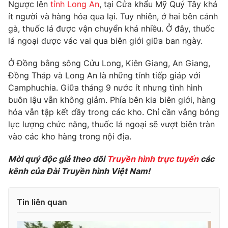
Phim VTV
Ngược lên
tỉnh Long An
, tại Cửa khẩu Mỹ Quý Tây khá
Giải trí
ít người và hàng hóa qua lại. Tuy nhiên, ở hai bên cánh
Hậu trường
gà, thuốc lá được vận chuyển khá nhiều. Ở đây, thuốc
Điện ảnh
Đời sống
lá ngoại được vác vai qua biên giới giữa ban ngày.
Nhân vật
Âm nhạc
Du lịch
Ở Đồng bằng sông Cửu Long, Kiên Giang, An Giang,
Khán giả
Giáo dục
Sao
Đồng Tháp và Long An là những tỉnh tiếp giáp với
Làm đẹp
Giải sao mai
Camphuchia. Giữa tháng 9 nước ít nhưng tình hình
Tuyển sinh
Công nghệ
buôn lậu vẫn không giảm. Phía bên kia biên giới, hàng
Chất lượng cuộc sống
Học trực tuyến
hóa vẫn tập kết đầy trong các kho. Chỉ cần vắng bóng
Hitech Công nghệ tương lai
lực lượng chức năng, thuốc lá ngoại sẽ vượt biên tràn
Giao lưu trực tuyến
vào các kho hàng trong nội địa.​
Sản phẩm
Lịch phát sóng
Mời quý độc giả theo dõi
Truyền hình trực tuyến
các
Thị trường
kênh của Đài Truyền hình Việt Nam!
Tư vấn
Chuyên mục khác
Tin liên quan
Emagazine
Podcast