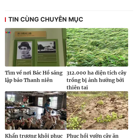
Ðiện thoại Thời báo VTV:
024.66 897 897
Email:
toasoan@vtv.vn
TIN CÙNG CHUYÊN MỤC
Liên hệ quảng cáo:
024-7300.7108
Tìm về nơi Bác Hồ sáng
312.000 ha diện tích cây
lập báo Thanh niên
trồng bị ảnh hưởng bởi
thiên tai
® Cấm sao chép dưới mọi hình thức nếu không có sự chấp
thuận bằng văn bản. Ghi rõ nguồn VTV.vn khi phát hành lại
thông tin từ website này.
Khẩn trương khôi phục
Phục hồi vườn cây ăn