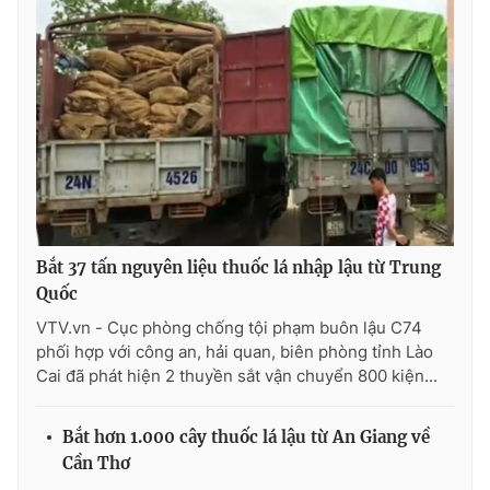
Photo
Infographic
Video
Shorts video
VTV Money
VTV Thể thao
VTV Sức khoẻ
Bất động sản
Bắt 37 tấn nguyên liệu thuốc lá nhập lậu từ Trung
Thị trường 24h
Tấm lòng Việt
Quốc
VTV.vn - Cục phòng chống tội phạm buôn lậu C74
phối hợp với công an, hải quan, biên phòng tỉnh Lào
VTV4
Vươn mình bằng AI
Cai đã phát hiện 2 thuyền sắt vận chuyển 800 kiện...
VTV9
VTV8
Bắt hơn 1.000 cây thuốc lá lậu từ An Giang về
Cần Thơ
Liên hệ tòa soạn
English