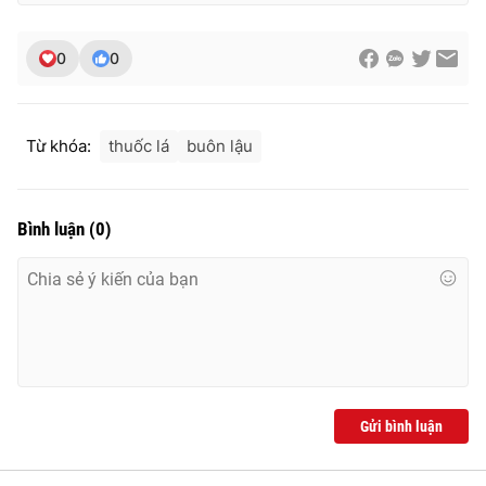
0
0
THỜI BÁO VTV
Từ khóa:
thuốc lá
buôn lậu
Theo dõi báo trên
Bình luận
(
0
)
Cơ quan chủ quản:
Đài Truyền hình Việt Nam
Cơ quan báo chí:
Thời báo VTV
Giấy phép hoạt động báo in và báo điện tử số 483/GP-BTTTT
cấp ngày 29/12/2023
Tổng Biên tập:
Vũ Thanh Thủy
Phó Tổng Biên tập:
Nguyễn Thị Mỹ Hạnh, Phạm Quốc Thắng,
Gửi bình luận
Nguyễn Trọng Ninh
Tổng đài VTV:
024.38 355 931 - 024.38 355 932