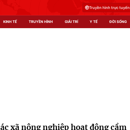
Truyền hình trực tuyến
KINH TẾ
TRUYỀN HÌNH
GIẢI TRÍ
Y TẾ
ĐỜI SỐNG
Pháp luật
Y tế
Truyền hình
Multimedia
Phim VTV
Video
Hậu trường
Shorts video
Nhân vật
Podcast
Khán giả
EMagazine
Giải sao mai
Photo
tác xã nông nghiệp hoạt động cầm
Infographic