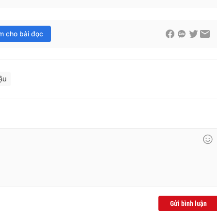
im cho bài đọc
ậu
Gửi bình luận