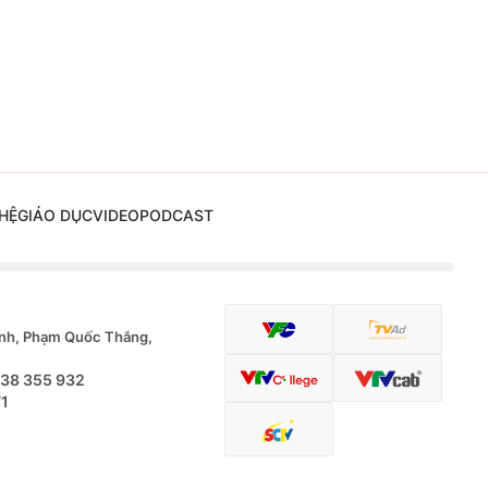
HỆ
GIÁO DỤC
VIDEO
PODCAST
nh, Phạm Quốc Thắng,
.38 355 932
71