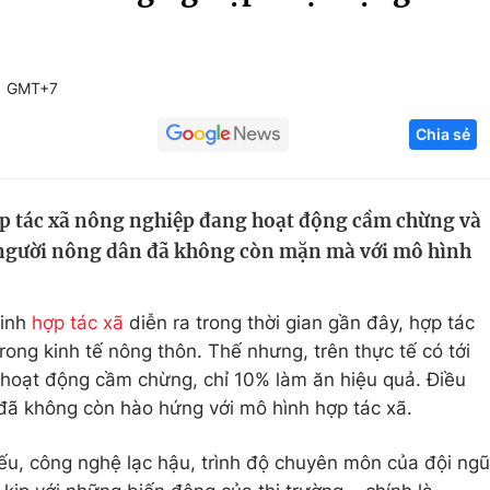
Góc ảnh
31 GMT+7
Giáo dục
Công nghệ
Chia sẻ
Tuyển sinh
Hitech Công ng
Học trực tuyến
Sản phẩm
ợp tác xã nông nghiệp đang hoạt động cầm chừng và
g
Thị trường
n người nông dân đã không còn mặn mà với mô hình
Tư vấn
minh
hợp tác xã
diễn ra trong thời gian gần đây, hợp tác
rong kinh tế nông thôn. Thế nhưng, trên thực tế có tới
hoạt động cầm chừng, chỉ 10% làm ăn hiệu quả. Điều
đã không còn hào hứng với mô hình hợp tác xã.
ếu, công nghệ lạc hậu, trình độ chuyên môn của đội ngũ