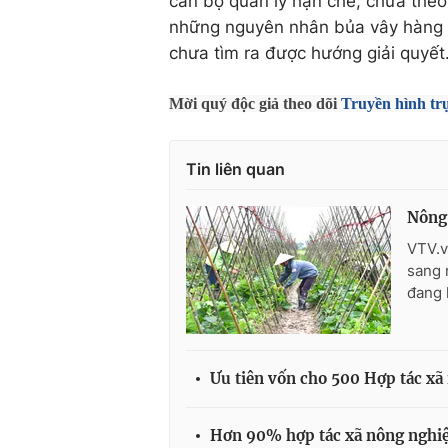
cán bộ quản lý hạn chế, chưa theo 
những nguyên nhân bủa vây hàng n
chưa tìm ra được hướng giải quyết
Mời quý độc giả theo dõi
Truyền hình tr
Tin liên quan
Nông 
VTV.v
sang 
đang 
Ưu tiên vốn cho 500 Hợp tác xã
Hơn 90% hợp tác xã nông nghiệ