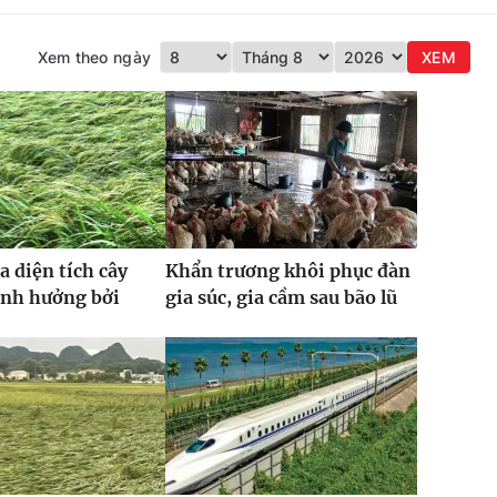
Xem theo ngày
XEM
a diện tích cây
Khẩn trương khôi phục đàn
ảnh hưởng bởi
gia súc, gia cầm sau bão lũ