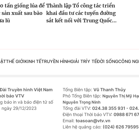
0 tấn giống lúa để
Thành lập Tổ công tác triển
 sản xuất sau bão
khai đầu tư các tuyến đường
ưa lũ
sắt kết nối với Trung Quốc...
UẬT
THẾ GIỚI
KINH TẾ
TRUYỀN HÌNH
GIẢI TRÍ
Y TẾ
ĐỜI SỐNG
CÔNG NG
Đài Truyền hình Việt Nam
Tổng Biên tập:
Vũ Thanh Thủy
hời báo VTV
Phó Tổng Biên tập:
Nguyễn Thị Mỹ Hạ
g báo in và báo điện tử số
Nguyễn Trọng Ninh
 ngày 29/12/2023
Tổng đài VTV:
024.38 355 931 - 024
Ðiện thoại Thời báo VTV:
0988 671 6
Email:
toasoan@vtv.vn
Liên hệ quảng cáo:
(024) 626 79595