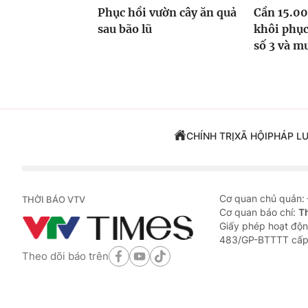
Phục hồi vườn cây ăn quả
Cần 15.00
sau bão lũ
khôi phục
số 3 và m
CHÍNH TRỊ
XÃ HỘI
PHÁP L
Cơ quan chủ quản:
THỜI BÁO VTV
Cơ quan báo chí:
T
Giấy phép hoạt độn
483/GP-BTTTT cấp
Theo dõi báo trên