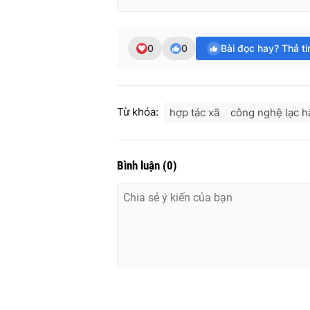
0
0
Bài đọc hay? Thả t
Từ khóa:
hợp tác xã
công nghệ lạc h
Bình luận
(
0
)