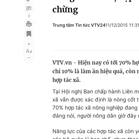
chừng
0
Trung tâm Tin tức VTV24
11/12/2015 11:
Giải trí
Đời sống
Điện ảnh
Du lịch
Âm nhạc
Làm đẹp
VTV.vn - Hiện nay có tới 70% h
Sao
Chất lượng cuộc sốn
chỉ 10% là làm ăn hiệu quả, cò
hợp tác xã.
Tại Hội nghị Ban chấp hành Liên 
xã vẫn được xác định là nòng cốt t
70% hợp tác xã nông nghiệp đang 
đáng nói, người nông dân giờ đây 
Năng lực của các hợp tác xã còn y