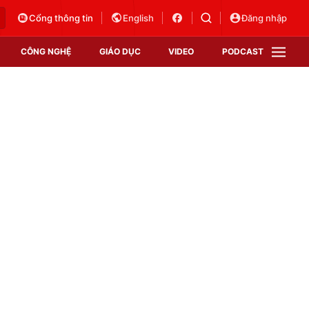
Cổng thông tin
English
Đăng nhập
CÔNG NGHỆ
GIÁO DỤC
VIDEO
PODCAST
VTV Money
VTV Thể thao
VTV Sức khoẻ
Bất động sản
Thị trường 24h
Tấm lòng Việt
Vươn mình bằng AI
VTV4
VTV8
VTV9
Lịch phát sóng
Giao lưu trực tuyến
Sự kiện