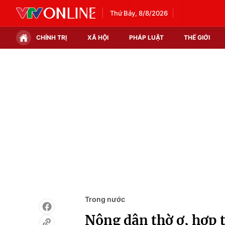
Thứ Bảy, 8/8/2026
CHÍNH TRỊ
XÃ HỘI
PHÁP LUẬT
THẾ GIỚI
Chính trị
Xã hội
Thế giới
Kinh tế
Tin tức
Tài chính
Thế giới đó đây
Thị trường
Câu chuyện quốc tế
Góc doanh nghiệp
Dữ liệu và đời sống
Trong nước
Nông dân thờ ơ, hợp 