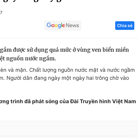
Góc ảnh
+7
Chia sẻ
Giáo dục
Công nghệ
Tuyển sinh
Hitech Công ng
ngầm được sử dụng quá mức ở vùng ven biển miền
Học trực tuyến
Sản phẩm
iệt nguồn nước ngầm.
g
Thị trường
èn và mặn. Chất lượng nguồn nước mặt và nước ngầm
Tư vấn
ảm. Người dân đang ngày một ngày hai trông chờ vào
ơng trình đã phát sóng của Đài Truyền hình Việt Nam