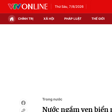
Thứ Sáu, 7/8/2026
CHÍNH TRỊ
XÃ HỘI
PHÁP LUẬT
THẾ GIỚI
Chính trị
Xã hội
Thế giới
Kinh tế
Tin tức
Tài chính
Thế giới đó đây
Thị trường
Câu chuyện quốc tế
Góc doanh nghiệp
Dữ liệu và đời sống
Trong nước
Nước ngầm ven biển 