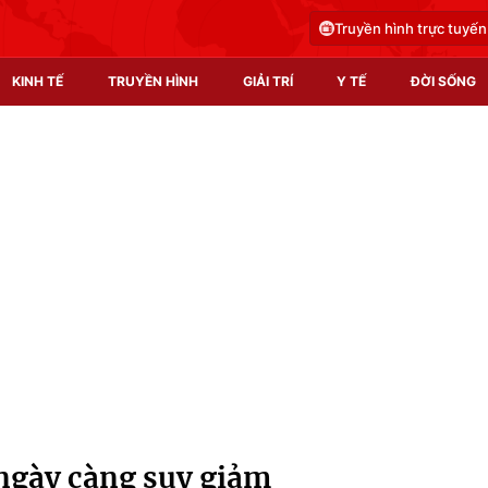
Truyền hình trực tuyến
KINH TẾ
TRUYỀN HÌNH
GIẢI TRÍ
Y TẾ
ĐỜI SỐNG
Pháp luật
Y tế
Truyền hình
Multimedia
Phim VTV
Video
Hậu trường
Shorts video
Nhân vật
Podcast
Khán giả
EMagazine
Giải sao mai
Photo
ngày càng suy giảm
Infographic