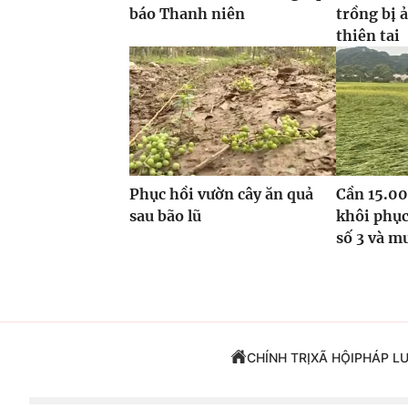
báo Thanh niên
trồng bị 
thiên tai
Phục hồi vườn cây ăn quả
Cần 15.00
sau bão lũ
khôi phục
số 3 và m
CHÍNH TRỊ
XÃ HỘI
PHÁP L