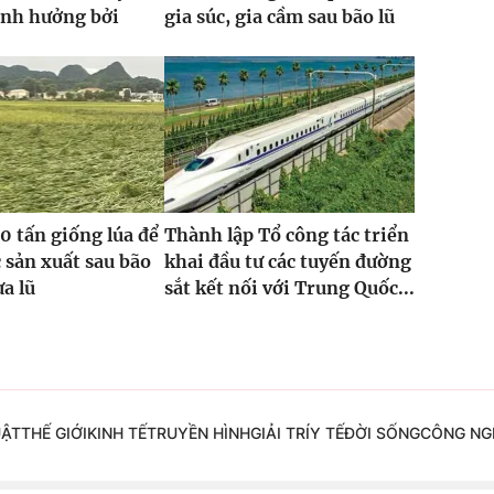
ảnh hưởng bởi
gia súc, gia cầm sau bão lũ
0 tấn giống lúa để
Thành lập Tổ công tác triển
 sản xuất sau bão
khai đầu tư các tuyến đường
ưa lũ
sắt kết nối với Trung Quốc...
UẬT
THẾ GIỚI
KINH TẾ
TRUYỀN HÌNH
GIẢI TRÍ
Y TẾ
ĐỜI SỐNG
CÔNG NG