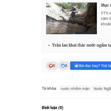
Mực 
VTV.v
năm t
khoản
Tràn lan khai thác nước ngầm t
0
0
Bài đọc hay? Thả t
Từ khóa:
nước nhiễm mặn
Nước Ng
Bình luận
(
0
)