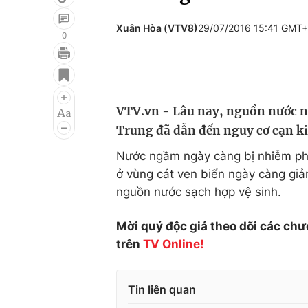
Xuân Hòa (VTV8)
29/07/2016 15:41 GMT
0
Giải trí
Đời sống
Điện ảnh
Du lịch
VTV.vn - Lâu nay, nguồn nước 
Âm nhạc
Làm đẹp
Trung đã dẫn đến nguy cơ cạn k
Sao
Chất lượng cuộc sốn
Nước ngầm ngày càng bị nhiễm ph
ở vùng cát ven biển ngày càng gi
nguồn nước sạch hợp vệ sinh.
Mời quý độc giả theo dõi các chư
trên
TV Online!
Tin liên quan