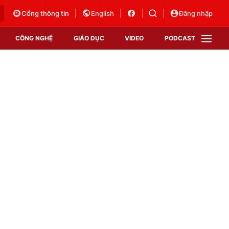
Cổng thông tin
English
Đăng nhập
CÔNG NGHỆ
GIÁO DỤC
VIDEO
PODCAST
VTV Money
VTV Thể thao
VTV Sức khoẻ
Bất động sản
Thị trường 24h
Tấm lòng Việt
Vươn mình bằng AI
VTV4
VTV8
VTV9
Lịch phát sóng
Giao lưu trực tuyến
Sự kiện