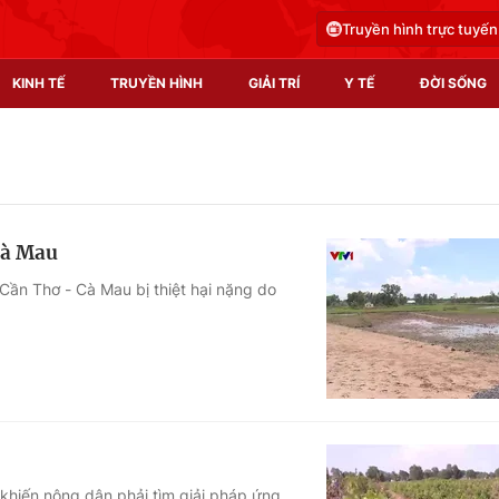
Truyền hình trực tuyến
KINH TẾ
TRUYỀN HÌNH
GIẢI TRÍ
Y TẾ
ĐỜI SỐNG
Pháp luật
Y tế
Truyền hình
Multimedia
Cà Mau
Phim VTV
Video
Cần Thơ - Cà Mau bị thiệt hại nặng do
Hậu trường
Shorts video
Nhân vật
Podcast
Khán giả
EMagazine
Giải sao mai
Photo
Infographic
khiến nông dân phải tìm giải pháp ứng