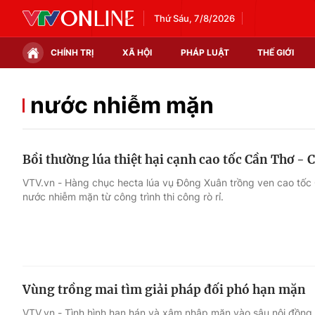
Thứ Sáu, 7/8/2026
CHÍNH TRỊ
XÃ HỘI
PHÁP LUẬT
THẾ GIỚI
Chính trị
Xã hội
nước nhiễm mặn
Thế giới
Kinh tế
Bồi thường lúa thiệt hại cạnh cao tốc Cần Thơ - 
Tin tức
Tài chính
VTV.vn - Hàng chục hecta lúa vụ Đông Xuân trồng ven cao tốc 
nước nhiễm mặn từ công trình thi công rò rỉ.
Thế giới đó đây
Thị trường
Câu chuyện quốc tế
Góc doanh nghiệp
Dữ liệu và đời sống
Vùng trồng mai tìm giải pháp đối phó hạn mặn
VTV.vn - Tình hình hạn hán và xâm nhập mặn vào sâu nội đồng 