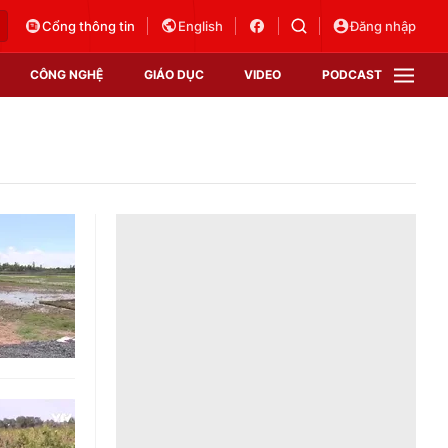
Cổng thông tin
English
Đăng nhập
CÔNG NGHỆ
GIÁO DỤC
VIDEO
PODCAST
VTV Money
VTV Thể thao
VTV Sức khoẻ
Bất động sản
Thị trường 24h
Tấm lòng Việt
Vươn mình bằng AI
VTV4
VTV8
VTV9
Lịch phát sóng
Giao lưu trực tuyến
Sự kiện