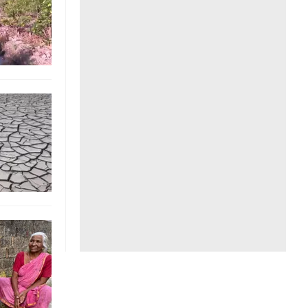
Liên hệ toà soạn
hệ tương lai