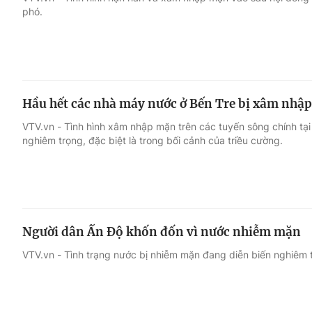
phó.
Giải trí
Đời sống
Điện ảnh
Du lịch
Hầu hết các nhà máy nước ở Bến Tre bị xâm nhậ
Âm nhạc
Làm đẹp
VTV.vn - Tình hình xâm nhập mặn trên các tuyến sông chính tại
nghiêm trọng, đặc biệt là trong bối cảnh của triều cường.
Sao
Chất lượng cuộc sốn
Người dân Ấn Độ khốn đốn vì nước nhiễm mặn
VTV.vn - Tình trạng nước bị nhiễm mặn đang diễn biến nghiêm 