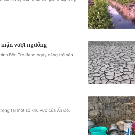
Góc ảnh
Giáo dục
Công nghệ
Tuyển sinh
Hitech Công ng
p mặn vượt ngưỡng
Học trực tuyến
Sản phẩm
 tỉnh Bến Tre đang ngày càng trở nên
g
Thị trường
Tư vấn
trọng tại một số khu vực của Ấn Độ.