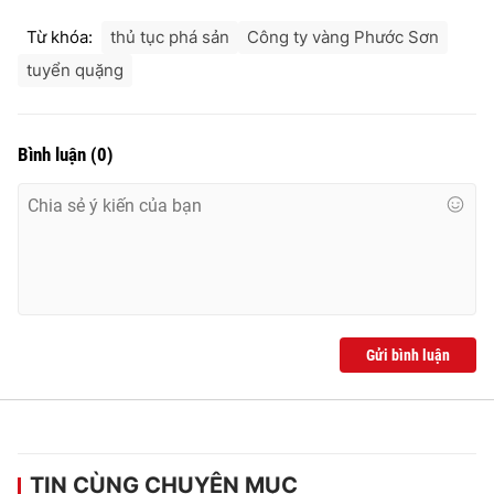
Từ khóa:
thủ tục phá sản
Công ty vàng Phước Sơn
tuyển quặng
THỜI BÁO VTV
Bình luận
(
0
)
Theo dõi báo trên
Cơ quan chủ quản:
Đài Truyền hình Việt Nam
Cơ quan báo chí:
Thời báo VTV
Giấy phép hoạt động báo in và báo điện tử số 483/GP-BTTTT
Gửi bình luận
cấp ngày 29/12/2023
Tổng Biên tập:
Vũ Thanh Thủy
Phó Tổng Biên tập:
Nguyễn Thị Mỹ Hạnh, Phạm Quốc Thắng,
Nguyễn Trọng Ninh
Tổng đài VTV:
024.38 355 931 - 024.38 355 932
TIN CÙNG CHUYÊN MỤC