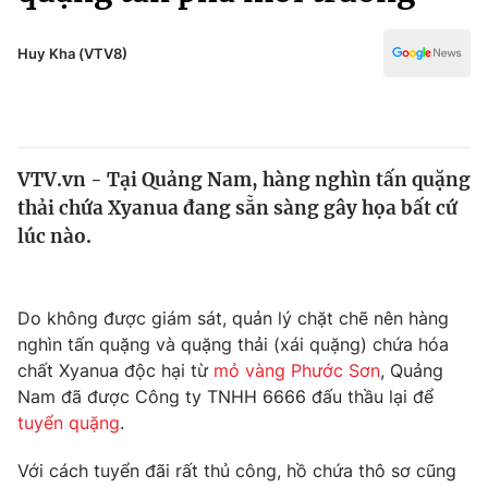
Chính trị
Truyền hình
Văn hóa - Giải trí
Huy Kha (VTV8)
Xã hội
Y tế
Đời sống
Pháp luật
Công nghệ
Giáo dục
VTV.vn - Tại Quảng Nam, hàng nghìn tấn quặng
Y tế
thải chứa Xyanua đang sẵn sàng gây họa bất cứ
lúc nào.
Thế giới
Tin tức
Do không được giám sát, quản lý chặt chẽ nên hàng
Kinh tế
nghìn tấn quặng và quặng thải (xái quặng) chứa hóa
Thế giới đó đây
Tài chính
chất Xyanua độc hại từ
mỏ vàng Phước Sơn
, Quảng
Dữ liệu và đời sống
Câu chuyện quốc tế
Nam đã được Công ty TNHH 6666 đấu thầu lại để
Thị trường
tuyển quặng
.
Truyền hình
Góc doanh nghiệp
Với cách tuyển đãi rất thủ công, hồ chứa thô sơ cũng