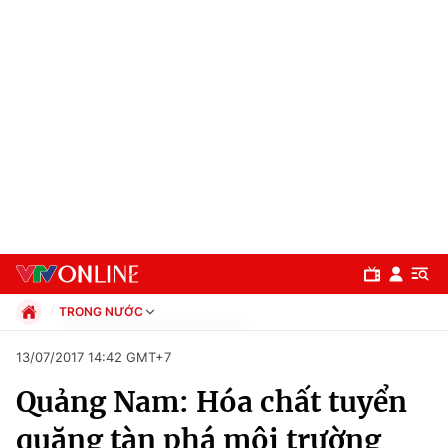
TRONG NƯỚC
Chính trị
13/07/2017 14:42 GMT+7
Xã hội
Quảng Nam: Hóa chất tuyển
Pháp luật
Chuyên mục
Kinh tế
quặng tàn phá môi trường
Thể thao