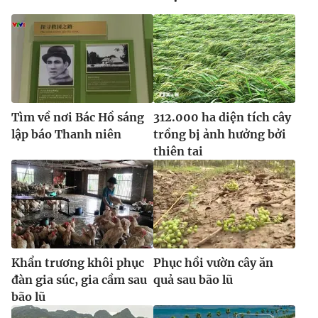
Ðiện thoại Thời báo VTV:
024.66 897 897
Email:
toasoan@vtv.vn
Liên hệ quảng cáo:
024-7300.7108
Tìm về nơi Bác Hồ sáng
312.000 ha diện tích cây
lập báo Thanh niên
trồng bị ảnh hưởng bởi
thiên tai
® Cấm sao chép dưới mọi hình thức nếu không có sự chấp
Khẩn trương khôi phục
Phục hồi vườn cây ăn
thuận bằng văn bản. Ghi rõ nguồn VTV.vn khi phát hành lại
thông tin từ website này.
đàn gia súc, gia cầm sau
quả sau bão lũ
bão lũ