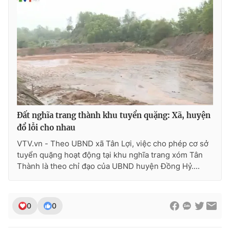
Photo
Infographic
Video
Shorts video
VTV Money
VTV Thể thao
VTV Sức khoẻ
Bất động sản
Đất nghĩa trang thành khu tuyển quặng: Xã, huyện
đổ lỗi cho nhau
Thị trường 24h
Tấm lòng Việt
VTV.vn - Theo UBND xã Tân Lợi, việc cho phép cơ sở
tuyển quặng hoạt động tại khu nghĩa trang xóm Tân
VTV4
Vươn mình bằng AI
Thành là theo chỉ đạo của UBND huyện Đồng Hỷ....
VTV9
VTV8
0
0
Liên hệ tòa soạn
English