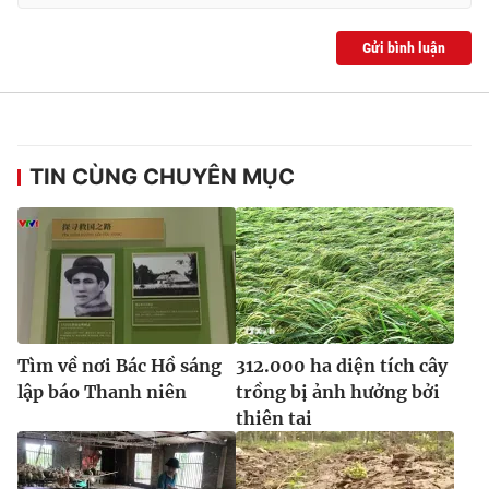
Ðiện thoại Thời báo VTV:
024.66 897 897
Email:
toasoan@vtv.vn
Gửi bình luận
Liên hệ quảng cáo:
024-7300.7108
TIN CÙNG CHUYÊN MỤC
Tìm về nơi Bác Hồ sáng
312.000 ha diện tích cây
® Cấm sao chép dưới mọi hình thức nếu không có sự chấp
lập báo Thanh niên
trồng bị ảnh hưởng bởi
thuận bằng văn bản. Ghi rõ nguồn VTV.vn khi phát hành lại
thiên tai
thông tin từ website này.