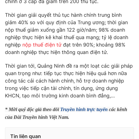
chính ở 3 cấp đã giảm trên 200 thủ tục.
Phim VTV
Giải trí
Hậu trường
Thời gian giải quyết thủ tục hành chính trung bình
Điện ảnh
giảm 40% so với quy định của Trung ương; thời gian
Đời sống
Nhân vật
nộp thuế giảm xuống gần 122 giờ/năm; 98% doanh
Âm nhạc
nghiệp thực hiện kê khai thuế qua mạng; tỷ lệ doanh
Du lịch
Khán giả
Giáo dục
Sao
nghiệp
nộp thuế điện tử
đạt trên 90%; khoảng 98%
Làm đẹp
Giải sao mai
doanh nghiệp thực hiện thông quan điện tử.
Tuyển sinh
Công nghệ
Chất lượng cuộc sống
Thời gian tới, Quảng Ninh đề ra một loạt các giải pháp
Học trực tuyến
quan trọng như: tiếp tục thực hiện hiệu quả hơn nữa
Hitech Công nghệ tương lai
Giao lưu trực tuyến
công tác cải cách hành chính, hỗ trợ doanh nghiệp
Sản phẩm
trong việc tiếp cận tài chính, tín dụng, ứng dụng
KHCN, tạo môi trường kinh doanh bình đẳng,…
Lịch phát sóng
Thị trường
* Mời quý độc giả theo dõi
Truyền hình trực tuyến
các kênh
Tư vấn
của Đài Truyền hình Việt Nam.
Chuyên mục khác
Emagazine
Podcast
Tin liên quan