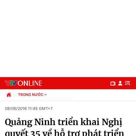
TRONG NƯỚC
Chính trị
08/06/2016 11:45 GMT+7
Xã hội
Quảng Ninh triển khai Nghị
Pháp luật
Chuyên mục
Kinh tế
quyết 35 về hỗ trợ phát triển
Thể thao