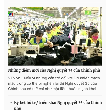
Photo
Infographic
Video
Shorts video
VTV Money
VTV Thể thao
VTV Sức khoẻ
Bất động sản
Thị trường 24h
Tấm lòng Việt
Những điểm mới của Nghị quyết 35 của Chính phủ
VTV.vn - Nếu ví những cản trở đối với DN khiến mạch
VTV4
Vươn mình bằng AI
máu trong cơ thể bị nghẽn lại thì Nghị quyết 35 của
Chính phủ có thể coi như một liều thuốc mạnh khơi...
VTV9
VTV8
Ký kết hỗ trợ triển khai Nghị quyết 35 của Chính
Liên hệ tòa soạn
English
phủ