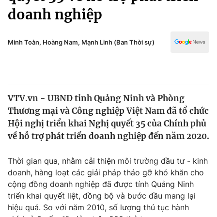
Chính trị
doanh nghiệp
Truyền hình
Văn hóa - Giải trí
Xã hội
Y tế
Minh Toàn, Hoàng Nam, Mạnh Linh (Ban Thời sự)
Đời sống
Pháp luật
Công nghệ
Giáo dục
Y tế
VTV.vn - UBND tỉnh Quảng Ninh và Phòng
Thương mại và Công nghiệp Việt Nam đã tổ chức
Thế giới
Hội nghị triển khai Nghị quyết 35 của Chính phủ
Tin tức
về hỗ trợ phát triển doanh nghiệp đến năm 2020.
Kinh tế
Thế giới đó đây
Thời gian qua, nhằm cải thiện môi trường đầu tư - kinh
Tài chính
Dữ liệu và đời sống
doanh, hàng loạt các giải pháp tháo gỡ khó khăn cho
Câu chuyện quốc tế
Thị trường
cộng đồng doanh nghiệp đã được tỉnh Quảng Ninh
triển khai quyết liệt, đồng bộ và bước đầu mang lại
Truyền hình
Góc doanh nghiệp
hiệu quả. So với năm 2010, số lượng thủ tục hành