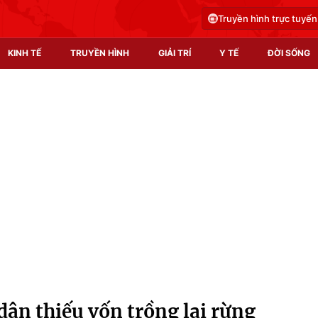
Truyền hình trực tuyến
KINH TẾ
TRUYỀN HÌNH
GIẢI TRÍ
Y TẾ
ĐỜI SỐNG
Pháp luật
Y tế
Truyền hình
Multimedia
Phim VTV
Video
Hậu trường
Shorts video
Nhân vật
Podcast
Khán giả
EMagazine
Giải sao mai
Photo
dân thiếu vốn trồng lại rừng
Infographic