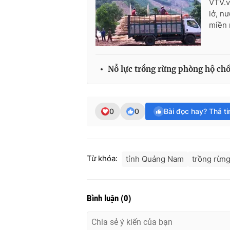
VTV.v
lở, n
miền 
Nỗ lực trồng rừng phòng hộ chố
0
0
Bài đọc hay? Thả t
Từ khóa:
tỉnh Quảng Nam
trồng rừn
Bình luận
(
0
)