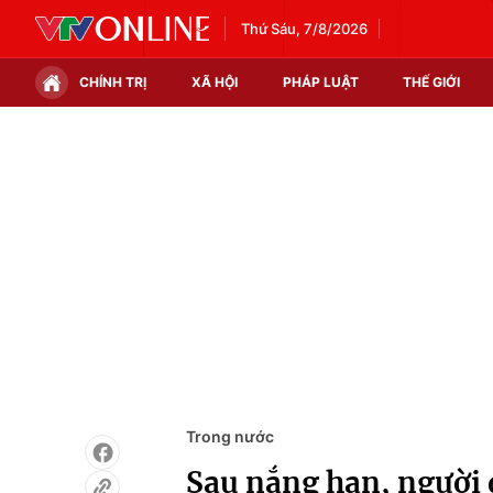
Thứ Sáu, 7/8/2026
CHÍNH TRỊ
XÃ HỘI
PHÁP LUẬT
THẾ GIỚI
Chính trị
Xã hội
Thế giới
Kinh tế
Tin tức
Tài chính
Thế giới đó đây
Thị trường
Câu chuyện quốc tế
Góc doanh nghiệp
Dữ liệu và đời sống
Trong nước
Sau nắng hạn, người 