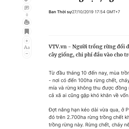
Ban Thời sự
27/10/2019 17:54 GMT+7
0
Giải trí
Đời sống
Điện ảnh
Du lịch
VTV.vn - Người trồng rừng đối d
Âm nhạc
Làm đẹp
cây giống, chi phí đầu vào cho 
Sao
Chất lượng cuộc sốn
Từ đầu tháng 10 đến nay, mùa trồ
- nơi có đến 100ha rừng chết, cháy
mía và rừng không thu được đồng nà
cả xã ai cũng gặp khó khăn về vốn.
Đợt nắng hạn kéo dài vừa qua, ở P
đó trên 2.700ha rừng trồng chết khô
trồng rừng này. Rừng chết, cháy nế