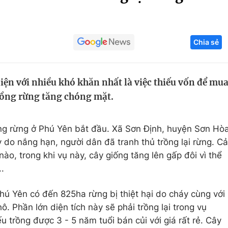
Góc ảnh
Chia sẻ
Giáo dục
Công nghệ
Tuyển sinh
Hitech Công ng
iện với nhiều khó khăn nhất là việc thiếu vốn để mu
Học trực tuyến
Sản phẩm
trồng rừng tăng chóng mặt.
g
Thị trường
Tư vấn
ng rừng ở Phú Yên bắt đầu. Xã Sơn Định, huyện Sơn Hò
 do nắng hạn, người dân đã tranh thủ trồng lại rừng. Cả
o, trong khi vụ này, cây giống tăng lên gấp đôi vì thể
.
hú Yên có đến 825ha rừng bị thiệt hại do cháy cùng với
. Phần lớn diện tích này sẽ phải trồng lại trong vụ
u trồng được 3 - 5 năm tuổi bán củi với giá rất rẻ. Cây