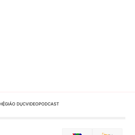
HỆ
GIÁO DỤC
VIDEO
PODCAST