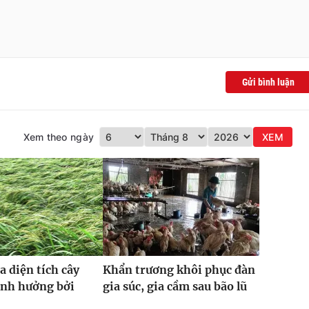
Gửi bình luận
Xem theo ngày
XEM
a diện tích cây
Khẩn trương khôi phục đàn
ảnh hưởng bởi
gia súc, gia cầm sau bão lũ