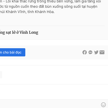
n - Lối khai thác rừng trồng thiếu bền vững, làm gia tăng xói
ước từ nguồn cuốn theo đất bùn xuống sông suối tại huyện
núi Khánh Vĩnh, tỉnh Khánh Hòa.
ng sạt lở ở Vĩnh Long
im cho bài đọc
g