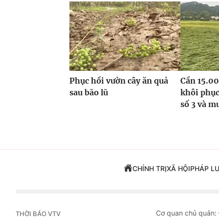
Phục hồi vườn cây ăn quả
Cần 15.00
sau bão lũ
khôi phục
số 3 và m
CHÍNH TRỊ
XÃ HỘI
PHÁP L
Cơ quan chủ quản:
THỜI BÁO VTV