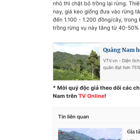
nhỏ thì chặt bỏ trồng lại rừng. Th
nay, giá keo giống đưa vào rừng t
đến 1.100 - 1.200 đồng/cây, trong k
trồng rừng vụ này tăng từ 40-50% 
Quảng Nam ho
VTV.vn - Diện tíc
quân đạt hơn 75%
* Mời quý độc giả theo dõi các c
Nam trên
TV Online
!
Tin liên quan
Gia t