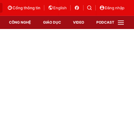
Cổng thông tin
English
Đăng nhập
CÔNG NGHỆ
GIÁO DỤC
VIDEO
PODCAST
VTV Money
VTV Thể thao
VTV Sức khoẻ
Bất động sản
Thị trường 24h
Tấm lòng Việt
Vươn mình bằng AI
VTV4
VTV8
VTV9
Lịch phát sóng
Giao lưu trực tuyến
Sự kiện