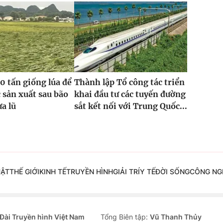
0 tấn giống lúa để
Thành lập Tổ công tác triển
 sản xuất sau bão
khai đầu tư các tuyến đường
ưa lũ
sắt kết nối với Trung Quốc...
UẬT
THẾ GIỚI
KINH TẾ
TRUYỀN HÌNH
GIẢI TRÍ
Y TẾ
ĐỜI SỐNG
CÔNG NG
Đài Truyền hình Việt Nam
Tổng Biên tập:
Vũ Thanh Thủy