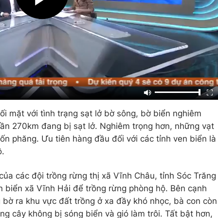
i mặt với tình trạng sạt lở bờ sông, bờ biển nghiêm
 gần 270km đang bị sạt lở. Nghiêm trọng hơn, những vạt
ốn phăng. Ưu tiên hàng đầu đối với các tỉnh ven biển là
ộ.
ủa các đội trồng rừng thị xã Vĩnh Châu, tỉnh Sóc Trăng
en biển xã Vĩnh Hải để trồng rừng phòng hộ. Bên cạnh
g bờ ra khu vực đất trồng ở xa đầy khó nhọc, bà con còn
g cây không bị sóng biển và gió làm trôi. Tất bật hơn,