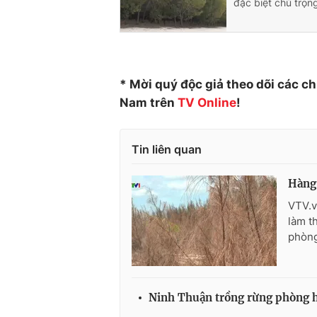
đặc biệt chú trọng
* Mời quý độc giả theo dõi các c
Nam trên
TV Online
!
Tin liên quan
Hàng 
VTV.v
làm t
phòng
Ninh Thuận trồng rừng phòng h