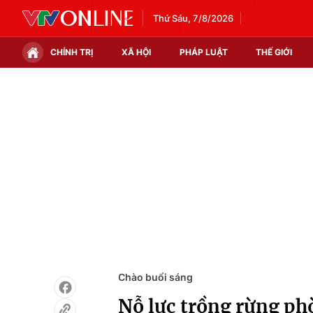
Thứ Sáu, 7/8/2026
CHÍNH TRỊ
XÃ HỘI
PHÁP LUẬT
THẾ GIỚI
Chính trị
Xã hội
Thế giới
Kinh tế
Tin tức
Tài chính
Thế giới đó đây
Thị trường
Câu chuyện quốc tế
Góc doanh nghiệp
Dữ liệu và đời sống
Chào buổi sáng
Nỗ lực trồng rừng ph