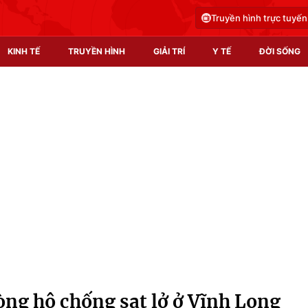
Truyền hình trực tuyến
KINH TẾ
TRUYỀN HÌNH
GIẢI TRÍ
Y TẾ
ĐỜI SỐNG
Pháp luật
Y tế
Truyền hình
Multimedia
Phim VTV
Video
Hậu trường
Shorts video
Nhân vật
Podcast
Khán giả
EMagazine
Giải sao mai
Photo
òng hộ chống sạt lở ở Vĩnh Long
Infographic