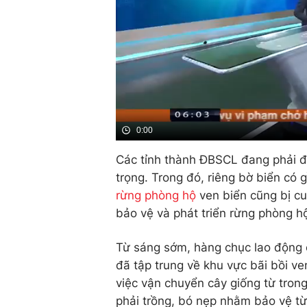
0:00
Các tỉnh thành ĐBSCL đang phải đố
trọng. Trong đó, riêng bờ biển có
rừng phòng hộ
ven biển cũng bị cu
bảo vệ và phát triển rừng phòng h
Từ sáng sớm, hàng chục lao động c
đã tập trung về khu vực bãi bồi v
việc vận chuyển cây giống từ tron
phải trồng, bó nẹp nhằm bảo vệ từn