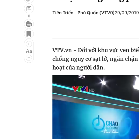
Tiến Triển - Phú Quốc (VTV9)
29/09/2019
0
Giải trí
Đời sống
Điện ảnh
Du lịch
VTV.vn - Đối với khu vực ven bi
Âm nhạc
Làm đẹp
chống nguy cơ sạt lở, ngăn chặn
Sao
Chất lượng cuộc sốn
hoạt của người dân.