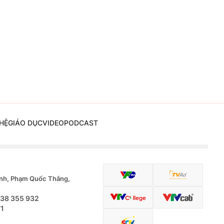
HỆ
GIÁO DỤC
VIDEO
PODCAST
nh, Phạm Quốc Thắng,
.38 355 932
71