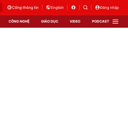
Cổng thông tin
English
Đăng nhập
CÔNG NGHỆ
GIÁO DỤC
VIDEO
PODCAST
VTV Money
VTV Thể thao
VTV Sức khoẻ
Bất động sản
Thị trường 24h
Tấm lòng Việt
Vươn mình bằng AI
VTV4
VTV8
VTV9
Lịch phát sóng
Giao lưu trực tuyến
Sự kiện