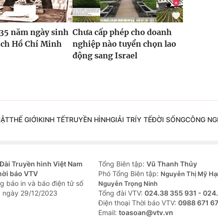
135 năm ngày sinh
Chưa cấp phép cho doanh
ịch Hồ Chí Minh
nghiệp nào tuyển chọn lao
động sang Israel
UẬT
THẾ GIỚI
KINH TẾ
TRUYỀN HÌNH
GIẢI TRÍ
Y TẾ
ĐỜI SỐNG
CÔNG NG
Đài Truyền hình Việt Nam
Tổng Biên tập:
Vũ Thanh Thủy
hời báo VTV
Phó Tổng Biên tập:
Nguyễn Thị Mỹ Hạ
g báo in và báo điện tử số
Nguyễn Trọng Ninh
 ngày 29/12/2023
Tổng đài VTV:
024.38 355 931 - 024
Ðiện thoại Thời báo VTV:
0988 671 6
Email:
toasoan@vtv.vn