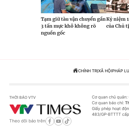
Tạm giữ tàu vận chuyển gần
Kỷ niệm 
3 tấn mực khô không rõ
của Chủ t
nguồn gốc
CHÍNH TRỊ
XÃ HỘI
PHÁP L
Cơ quan chủ quản:
THỜI BÁO VTV
Cơ quan báo chí:
T
Giấy phép hoạt độn
483/GP-BTTTT cấp
Theo dõi báo trên