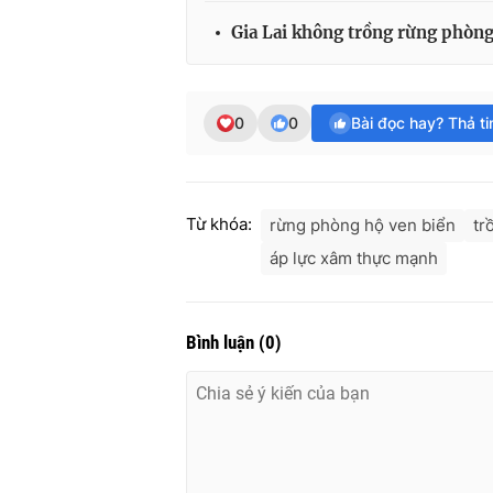
Gia Lai không trồng rừng phòng 
0
0
Bài đọc hay? Thả t
Từ khóa:
rừng phòng hộ ven biển
tr
áp lực xâm thực mạnh
Bình luận
(
0
)