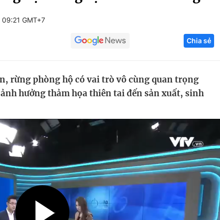
Góc ảnh
 09:21 GMT+7
Chia sẻ
Giáo dục
Công nghệ
Tuyển sinh
Hitech Công ng
ển, rừng phòng hộ có vai trò vô cùng quan trọng
Học trực tuyến
Sản phẩm
 ảnh hưởng thảm họa thiên tai đến sản xuất, sinh
g
Thị trường
Tư vấn