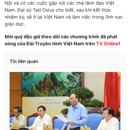
Nội và có các cuộc gặp với các nhà lãnh đạo Việt
Photo
Infographic
Nam. Đại sứ Ted Osius cho biết, sau khi kết thúc
nhiệm kỳ, sẽ ở lại Việt Nam và làm việc trong lĩnh vực
giáo dục.
Video
Shorts video
Mời quý độc giả theo dõi các chương trình đã phát
VTV Money
VTV Thể thao
sóng của Đài Truyền hình Việt Nam trên
TV Online
!
VTV Sức khoẻ
Bất động sản
Tin liên quan
Thị trường 24h
Tấm lòng Việt
VTV4
Vươn mình bằng AI
VTV9
VTV8
Liên hệ tòa soạn
English