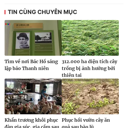
TIN CÙNG CHUYÊN MỤC
Tìm về nơi Bác Hồ sáng
312.000 ha diện tích cây
lập báo Thanh niên
trồng bị ảnh hưởng bởi
thiên tai
Khẩn trương khôi phục
Phục hồi vườn cây ăn
đàn gia súc, gia cầm sau
quả sau bão lũ