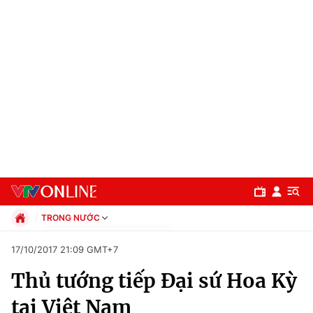
TRONG NƯỚC
Chính trị
17/10/2017 21:09 GMT+7
Xã hội
Thủ tướng tiếp Đại sứ Hoa Kỳ
Pháp luật
Chuyên mục
Kinh tế
tại Việt Nam
Thể thao