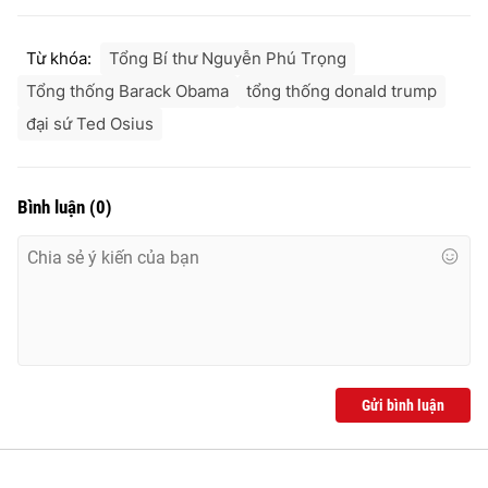
Ðiện thoại Thời báo VTV:
024.66 897 897
Email:
toasoan@vtv.vn
Từ khóa:
Tổng Bí thư Nguyễn Phú Trọng
Liên hệ quảng cáo:
024-7300.7108
Tổng thống Barack Obama
tổng thống donald trump
đại sứ Ted Osius
Bình luận
(
0
)
® Cấm sao chép dưới mọi hình thức nếu không có sự chấp
thuận bằng văn bản. Ghi rõ nguồn VTV.vn khi phát hành lại
Gửi bình luận
thông tin từ website này.