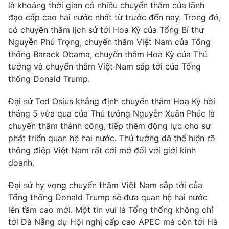
Phim VTV
là khoảng thời gian có nhiều chuyến thăm của lãnh
Giải trí
đạo cấp cao hai nước nhất từ trước đến nay. Trong đó,
Hậu trường
có chuyến thăm lịch sử tới Hoa Kỳ của Tổng Bí thư
Điện ảnh
Đời sống
Nguyễn Phú Trọng, chuyến thăm Việt Nam của Tổng
Nhân vật
Âm nhạc
thống Barack Obama, chuyến thăm Hoa Kỳ của Thủ
Du lịch
Khán giả
tướng và chuyến thăm Việt Nam sắp tới của Tổng
Giáo dục
Sao
thống Donald Trump.
Làm đẹp
Giải sao mai
Tuyển sinh
Công nghệ
Đại sứ Ted Osius khẳng định chuyến thăm Hoa Kỳ hồi
Chất lượng cuộc sống
Học trực tuyến
tháng 5 vừa qua của Thủ tướng Nguyễn Xuân Phúc là
Hitech Công nghệ tương lai
chuyến thăm thành công, tiếp thêm động lực cho sự
Giao lưu trực tuyến
phát triển quan hệ hai nước. Thủ tướng đã thể hiện rõ
Sản phẩm
thông điệp Việt Nam rất cởi mở đối với giới kinh
Lịch phát sóng
Thị trường
doanh.
Tư vấn
Đại sứ hy vọng chuyến thăm Việt Nam sắp tới của
Chuyên mục khác
Tổng thống Donald Trump sẽ đưa quan hệ hai nước
lên tầm cao mới. Một tin vui là Tổng thống không chỉ
Emagazine
Podcast
tới Đà Nẵng dự Hội nghị cấp cao APEC mà còn tới Hà