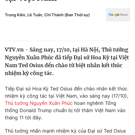
Chính trị
Truyền hình
Văn hóa - Giải trí
Trung Kiên, Lê Tuấn, Chí Thành (Ban Thời sự)
Xã hội
Y tế
Đời sống
Pháp luật
Công nghệ
Giáo dục
VTV.vn - Sáng nay, 17/10, tại Hà Nội, Thủ tướng
Y tế
Nguyễn Xuân Phúc đã tiếp Đại sứ Hoa Kỳ tại Việt
Nam Ted Osius đến chào từ biệt nhân kết thúc
Thế giới
nhiệm kỳ công tác.
Tin tức
Tiếp Đại sứ Hoa Kỳ Ted Osius đến chào nhân kết thúc
Kinh tế
nhiệm kỳ công tác tại Việt Nam, vào sáng nay (17/10),
Thế giới đó đây
Tài chính
Thủ tướng Nguyễn Xuân Phúc
hoan nghênh Tổng
Dữ liệu và đời sống
Câu chuyện quốc tế
thống Donald Trump chuẩn bị tới thăm Việt Nam vào
Thị trường
tháng 11 tới đây.
Truyền hình
Góc doanh nghiệp
Thủ tướng nhấn mạnh nhiệm kỳ của Đại sứ Ted Osius