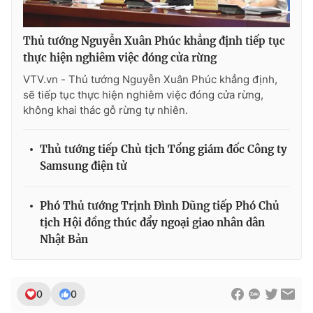
Thủ tướng Nguyễn Xuân Phúc khẳng định tiếp tục
thực hiện nghiêm việc đóng cửa rừng
THỜI BÁO VTV
VTV.vn - Thủ tướng Nguyễn Xuân Phúc khẳng định,
sẽ tiếp tục thực hiện nghiêm việc đóng cửa rừng,
không khai thác gỗ rừng tự nhiên.
Theo dõi báo trên
Thủ tướng tiếp Chủ tịch Tổng giám đốc Công ty
Samsung điện tử
Cơ quan chủ quản:
Đài Truyền hình Việt Nam
Cơ quan báo chí:
Thời báo VTV
Phó Thủ tướng Trịnh Đình Dũng tiếp Phó Chủ
Giấy phép hoạt động báo in và báo điện tử số 483/GP-BTTTT
tịch Hội đồng thúc đẩy ngoại giao nhân dân
cấp ngày 29/12/2023
Nhật Bản
Tổng Biên tập:
Vũ Thanh Thủy
Phó Tổng Biên tập:
Nguyễn Thị Mỹ Hạnh, Phạm Quốc Thắng,
Nguyễn Trọng Ninh
0
0
Tổng đài VTV:
024.38 355 931 - 024.38 355 932