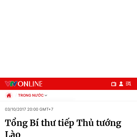
TRONG NƯỚC
Chính trị
03/10/2017 20:00 GMT+7
Xã hội
Tổng Bí thư tiếp Thủ tướng
Pháp luật
Chuyên mục
Kinh tế
Lào
Thể thao