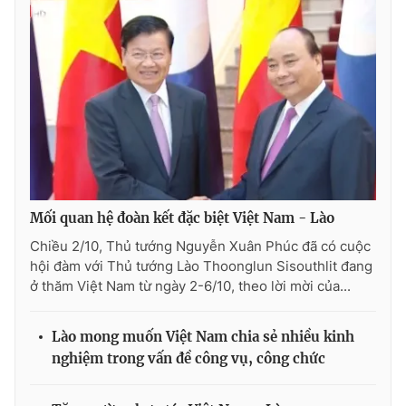
Ðiện thoại Thời báo VTV:
024.66 897 897
Email:
toasoan@vtv.vn
Liên hệ quảng cáo:
024-7300.7108
Mối quan hệ đoàn kết đặc biệt Việt Nam - Lào
Chiều 2/10, Thủ tướng Nguyễn Xuân Phúc đã có cuộc
hội đàm với Thủ tướng Lào Thoonglun Sisouthlit đang
ở thăm Việt Nam từ ngày 2-6/10, theo lời mời của...
® Cấm sao chép dưới mọi hình thức nếu không có sự chấp
thuận bằng văn bản. Ghi rõ nguồn VTV.vn khi phát hành lại
Lào mong muốn Việt Nam chia sẻ nhiều kinh
thông tin từ website này.
nghiệm trong vấn đề công vụ, công chức