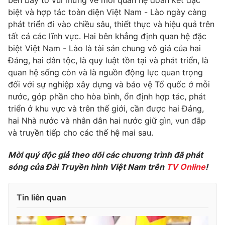
bên bày tỏ vui mừng về mối quan hệ đoàn kết đặc
biệt và hợp tác toàn diện Việt Nam - Lào ngày càng
phát triển đi vào chiều sâu, thiết thực và hiệu quả trên
tất cả các lĩnh vực. Hai bên khẳng định quan hệ đặc
biệt Việt Nam - Lào là tài sản chung vô giá của hai
THỜI BÁO VTV
Đảng, hai dân tộc, là quy luật tồn tại và phát triển, là
quan hệ sống còn và là nguồn động lực quan trọng
đối với sự nghiệp xây dựng và bảo vệ Tổ quốc ở mỗi
nước, góp phần cho hòa bình, ổn định hợp tác, phát
Theo dõi báo trên
triển ở khu vực và trên thế giới, cần được hai Đảng,
hai Nhà nước và nhân dân hai nước giữ gìn, vun đắp
Cơ quan chủ quản:
Đài Truyền hình Việt Nam
và truyền tiếp cho các thế hệ mai sau.
Cơ quan báo chí:
Thời báo VTV
Giấy phép hoạt động báo in và báo điện tử số 483/GP-BTTTT
Mời quý độc giả theo dõi các chương trình đã phát
cấp ngày 29/12/2023
sóng của Đài Truyền hình Việt Nam trên
TV Online
!
Tổng Biên tập:
Vũ Thanh Thủy
Phó Tổng Biên tập:
Nguyễn Thị Mỹ Hạnh, Phạm Quốc Thắng,
Tin liên quan
Nguyễn Trọng Ninh
Tổng đài VTV:
024.38 355 931 - 024.38 355 932