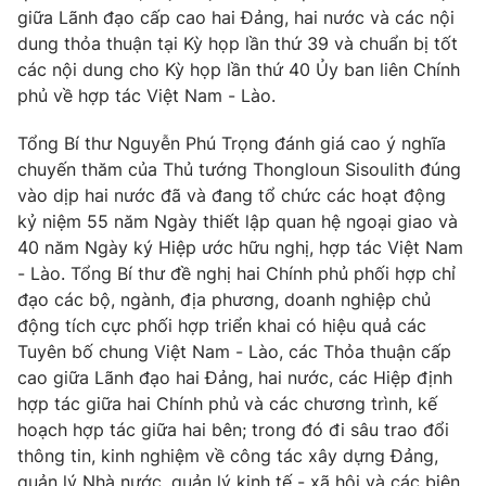
Phim VTV
giữa Lãnh đạo cấp cao hai Đảng, hai nước và các nội
Giải trí
dung thỏa thuận tại Kỳ họp lần thứ 39 và chuẩn bị tốt
Hậu trường
Điện ảnh
các nội dung cho Kỳ họp lần thứ 40 Ủy ban liên Chính
Đời sống
Nhân vật
phủ về hợp tác Việt Nam - Lào.
Âm nhạc
Du lịch
Khán giả
Tổng Bí thư Nguyễn Phú Trọng đánh giá cao ý nghĩa
Giáo dục
Sao
chuyến thăm của Thủ tướng Thongloun Sisoulith đúng
Làm đẹp
Giải sao mai
Tuyển sinh
vào dịp hai nước đã và đang tổ chức các hoạt động
Công nghệ
Chất lượng cuộc sống
kỷ niệm 55 năm Ngày thiết lập quan hệ ngoại giao và
Học trực tuyến
40 năm Ngày ký Hiệp ước hữu nghị, hợp tác Việt Nam
Hitech Công nghệ tương lai
- Lào. Tổng Bí thư đề nghị hai Chính phủ phối hợp chỉ
Giao lưu trực tuyến
đạo các bộ, ngành, địa phương, doanh nghiệp chủ
Sản phẩm
động tích cực phối hợp triển khai có hiệu quả các
Lịch phát sóng
Thị trường
Tuyên bố chung Việt Nam - Lào, các Thỏa thuận cấp
cao giữa Lãnh đạo hai Đảng, hai nước, các Hiệp định
Tư vấn
hợp tác giữa hai Chính phủ và các chương trình, kế
Chuyên mục khác
hoạch hợp tác giữa hai bên; trong đó đi sâu trao đổi
thông tin, kinh nghiệm về công tác xây dựng Đảng,
Emagazine
Podcast
quản lý Nhà nước, quản lý kinh tế - xã hội và các biện