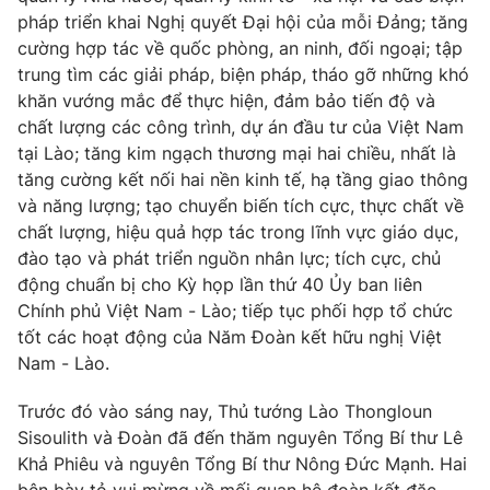
pháp triển khai Nghị quyết Đại hội của mỗi Đảng; tăng
Photo
Infographic
cường hợp tác về quốc phòng, an ninh, đối ngoại; tập
trung tìm các giải pháp, biện pháp, tháo gỡ những khó
Video
Shorts video
khăn vướng mắc để thực hiện, đảm bảo tiến độ và
chất lượng các công trình, dự án đầu tư của Việt Nam
tại Lào; tăng kim ngạch thương mại hai chiều, nhất là
VTV Money
VTV Thể thao
tăng cường kết nối hai nền kinh tế, hạ tầng giao thông
và năng lượng; tạo chuyển biến tích cực, thực chất về
VTV Sức khoẻ
Bất động sản
chất lượng, hiệu quả hợp tác trong lĩnh vực giáo dục,
đào tạo và phát triển nguồn nhân lực; tích cực, chủ
động chuẩn bị cho Kỳ họp lần thứ 40 Ủy ban liên
Thị trường 24h
Tấm lòng Việt
Chính phủ Việt Nam - Lào; tiếp tục phối hợp tổ chức
tốt các hoạt động của Năm Đoàn kết hữu nghị Việt
VTV4
Vươn mình bằng AI
Nam - Lào.
Trước đó vào sáng nay, Thủ tướng Lào Thongloun
VTV9
VTV8
Sisoulith và Đoàn đã đến thăm nguyên Tổng Bí thư Lê
Khả Phiêu và nguyên Tổng Bí thư Nông Đức Mạnh. Hai
Liên hệ tòa soạn
English