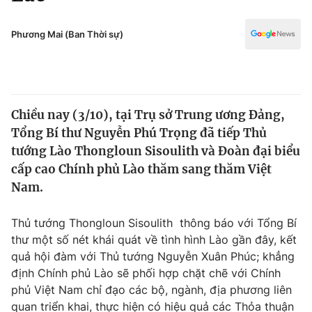
Chính trị
Truyền hình
Văn hóa - Giải trí
Phương Mai (Ban Thời sự)
Xã hội
Y tế
Đời sống
Pháp luật
Công nghệ
Giáo dục
Chiều nay (3/10), tại Trụ sở Trung ương Đảng,
Y tế
Tổng Bí thư Nguyễn Phú Trọng đã tiếp Thủ
tướng Lào Thongloun Sisoulith và Đoàn đại biểu
Thế giới
cấp cao Chính phủ Lào thăm sang thăm Việt
Nam.
Tin tức
Kinh tế
Thế giới đó đây
Thủ tướng Thongloun Sisoulith thông báo với Tổng Bí
Tài chính
thư một số nét khái quát về tình hình Lào gần đây, kết
Dữ liệu và đời sống
Câu chuyện quốc tế
quả hội đàm với Thủ tướng Nguyễn Xuân Phúc; khẳng
Thị trường
định Chính phủ Lào sẽ phối hợp chặt chẽ với Chính
Truyền hình
phủ Việt Nam chỉ đạo các bộ, ngành, địa phương liên
Góc doanh nghiệp
quan triển khai, thực hiện có hiệu quả các Thỏa thuận