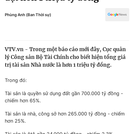
Chính trị
Truyền hình
Văn hóa - Giải trí
Phùng Anh (Ban Thời sự)
Xã hội
Y tế
Đời sống
Pháp luật
Công nghệ
Giáo dục
VTV.vn - Trong một báo cáo mới đây, Cục quản
Y tế
lý Công sản Bộ Tài Chính cho biết hiện tổng giá
trị tài sản Nhà nước là hơn 1 triệu tỷ đồng.
Thế giới
Trong đó:
Tin tức
Kinh tế
Tài sản là quyền sử dụng đất gần 700.000 tỷ đồng -
Thế giới đó đây
chiếm hơn 65%.
Tài chính
Dữ liệu và đời sống
Câu chuyện quốc tế
Thị trường
Tài sản là nhà, công sở hơn 265.000 tỷ đồng - chiếm
hơn 25%.
Truyền hình
Góc doanh nghiệp