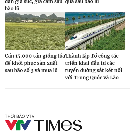
đàn gia súc, gia cầm sau
quả sau bão lũ
bão lũ
Cần 15.000 tấn giống lúa
Thành lập Tổ công tác
để khôi phục sản xuất
triển khai đầu tư các
sau bão số 3 và mưa lũ
tuyến đường sắt kết nối
với Trung Quốc và Lào
THỜI BÁO VTV