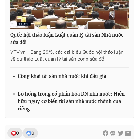
THỜI BÁO VTV
Quốc hội thảo luận Luật quản lý tài sản Nhà nước
sửa đổi
VTV.vn - Sáng 29/5, các đại biểu Quốc hội thảo luận
về dự thảo Luật quản lý tài sản công sửa đổi.
Theo dõi báo trên
Công khai tài sản nhà nước khi đấu giá
Cơ quan chủ quản:
Đài Truyền hình Việt Nam
Cơ quan báo chí:
Thời báo VTV
Lỗ hổng trong cổ phần hóa DN nhà nước: Hiện
Giấy phép hoạt động báo in và báo điện tử số 483/GP-BTTTT
hữu nguy cơ biến tài sản nhà nước thành của
cấp ngày 29/12/2023
riêng
Tổng Biên tập:
Vũ Thanh Thủy
Phó Tổng Biên tập:
Nguyễn Thị Mỹ Hạnh, Phạm Quốc Thắng,
Nguyễn Trọng Ninh
0
0
Tổng đài VTV:
024.38 355 931 - 024.38 355 932