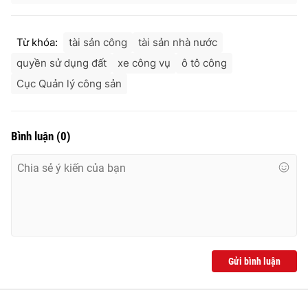
Ðiện thoại Thời báo VTV:
024.66 897 897
Email:
toasoan@vtv.vn
Từ khóa:
tài sản công
tài sản nhà nước
Liên hệ quảng cáo:
024-7300.7108
quyền sử dụng đất
xe công vụ
ô tô công
Cục Quản lý công sản
Bình luận
(
0
)
® Cấm sao chép dưới mọi hình thức nếu không có sự chấp
thuận bằng văn bản. Ghi rõ nguồn VTV.vn khi phát hành lại
Gửi bình luận
thông tin từ website này.