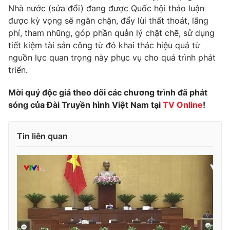
Nhà nước (sửa đổi) đang được Quốc hội thảo luận
Photo
Infographic
được kỳ vọng sẽ ngăn chặn, đẩy lùi thất thoát, lãng
phí, tham nhũng, góp phần quản lý chặt chẽ, sử dụng
tiết kiệm tài sản công từ đó khai thác hiệu quả từ
Video
Shorts video
nguồn lực quan trọng này phục vụ cho quá trình phát
triển.
VTV Money
VTV Thể thao
Mời quý độc giả theo dõi các chương trình đã phát
sóng của Đài Truyền hình Việt Nam tại
TV Online
!
VTV Sức khoẻ
Bất động sản
Thị trường 24h
Tấm lòng Việt
Tin liên quan
VTV4
Vươn mình bằng AI
VTV9
VTV8
Liên hệ tòa soạn
English