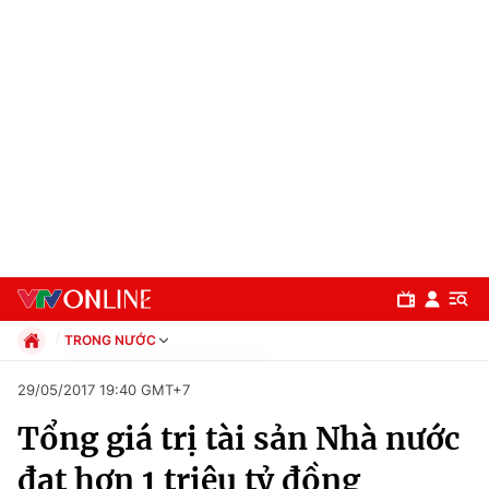
TRONG NƯỚC
Chính trị
29/05/2017 19:40 GMT+7
Xã hội
Tổng giá trị tài sản Nhà nước
Pháp luật
Chuyên mục
Kinh tế
đạt hơn 1 triệu tỷ đồng
Thể thao