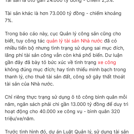
Tài sản là ôtô gần 24.000 tỷ đồng - chiếm 2,3%.
Phim VTV
Giải trí
Tài sản khác là hơn 73.000 tỷ đồng - chiếm khoảng
Hậu trường
Điện ảnh
7%.
Đời sống
Nhân vật
Âm nhạc
Trong báo cáo này, cục Quản lý công sản cũng cho
Du lịch
Khán giả
biết, tuy công tác
quản lý tài sản Nhà nước
đã có
Giáo dục
Sao
nhiều tiến bộ nhưng tình trạng sử dụng sai mục đích,
Làm đẹp
Giải sao mai
Tuyển sinh
lãng phí tài sản công vẫn còn khá phổ biến. Dư luận
Công nghệ
Chất lượng cuộc sống
gần đây đã bày tỏ bức xúc về tình trạng
xe công
Học trực tuyến
không đúng mục đích; hay tình thiếu minh bạch trong
Hitech Công nghệ tương lai
Giao lưu trực tuyến
thanh lý, cho thuê tài sản đất, công sở gây thất thoát
Sản phẩm
tài sản của Nhà nước.
Lịch phát sóng
Thị trường
Chỉ riêng thực trạng sử dụng ô tô công bình quân mỗi
năm, ngân sách phải chi gần 13.000 tỷ đồng để duy trì
Tư vấn
hoạt động cho 40.000 xe công vụ - bình quân 320
Chuyên mục khác
triệu/xe/năm.
Emagazine
Podcast
Trước tình hình đó, dự án Luật Quản lý, sử dụng tài sản