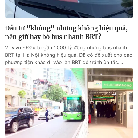
Giấy phép hoạt động báo in và báo điện tử số 483/GP-BTTTT
cấp ngày 29/12/2023
Tổng Biên tập:
Vũ Thanh Thủy
Đầu tư "khủng" nhưng không hiệu quả,
Phó Tổng Biên tập:
Nguyễn Thị Mỹ Hạnh, Phạm Quốc Thắng,
Nguyễn Trọng Ninh
nên giữ hay bỏ bus nhanh BRT?
Tổng đài VTV:
024.38 355 931 - 024.38 355 932
VTV.vn - Đầu tư gần 1.000 tỷ đồng nhưng bus nhanh
Ðiện thoại Thời báo VTV:
024.66 897 897
BRT tại Hà Nội không hiệu quả. Đã có đề xuất cho các
Email:
toasoan@vtv.vn
phương tiện khác đi vào làn BRT để tránh ùn tắc....
Liên hệ quảng cáo:
024-7300.7108