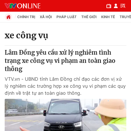
CHÍNH TRỊ
XÃ HỘI
PHÁP LUẬT
THẾ GIỚI
KINH TẾ
TRUYỀ
xe công vụ
Chuyên mục
Lâm Đồng yêu cầu xử lý nghiêm tình
Chính trị
trạng xe công vụ vi phạm an toàn giao
thông
Xã hội
VTV.vn - UBND tỉnh Lâm Đồng chỉ đạo các đơn vị xử
lý nghiêm các trường hợp xe công vụ vi phạm các quy
Pháp luật
định về trật tự an toàn giao thông.
Y tế
Thế giới