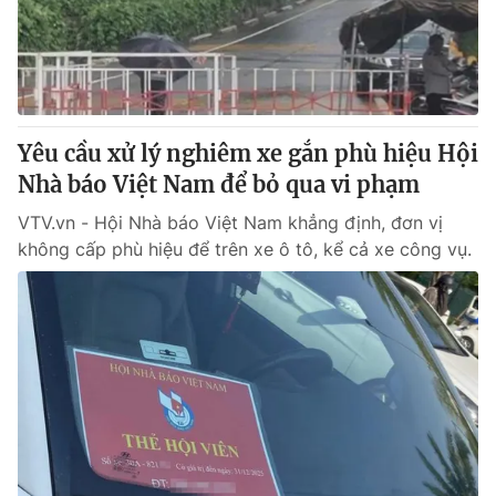
Thị trường 24h
Tấm lòng Việt
VTV4
Vươn mình bằng AI
VTV9
VTV8
Yêu cầu xử lý nghiêm xe gắn phù hiệu Hội
Nhà báo Việt Nam để bỏ qua vi phạm
Liên hệ tòa soạn
English
VTV.vn - Hội Nhà báo Việt Nam khẳng định, đơn vị
không cấp phù hiệu để trên xe ô tô, kể cả xe công vụ.
THỜI BÁO VTV
Theo dõi báo trên
Cơ quan chủ quản:
Đài Truyền hình Việt Nam
Cơ quan báo chí:
Thời báo VTV