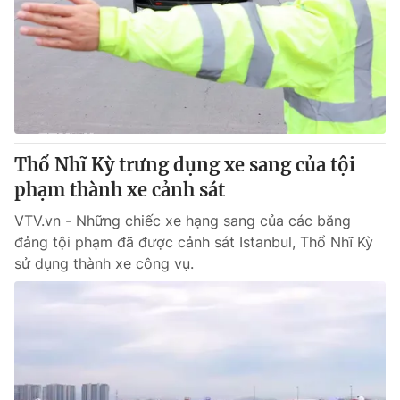
Tin tức
Kinh tế
Thế giới đó đây
Tài chính
Dữ liệu và đời sống
Câu chuyện quốc tế
Thị trường
Truyền hình
Góc doanh nghiệp
Thổ Nhĩ Kỳ trưng dụng xe sang của tội
Phim VTV
phạm thành xe cảnh sát
Giải trí
Hậu trường
VTV.vn - Những chiếc xe hạng sang của các băng
Điện ảnh
đảng tội phạm đã được cảnh sát Istanbul, Thổ Nhĩ Kỳ
Đời sống
Nhân vật
sử dụng thành xe công vụ.
Âm nhạc
Du lịch
Khán giả
Giáo dục
Sao
Làm đẹp
Giải sao mai
Tuyển sinh
Công nghệ
Chất lượng cuộc sống
Học trực tuyến
Hitech Công nghệ tương lai