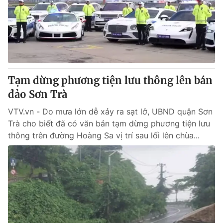
Giao lưu trực tuyến
Sản phẩm
Lịch phát sóng
Thị trường
Tư vấn
Chuyên mục khác
Tạm dừng phương tiện lưu thông lên bán
Emagazine
Podcast
đảo Sơn Trà
VTV.vn - Do mưa lớn dễ xảy ra sạt lở, UBND quận Sơn
Photo
Infographic
Trà cho biết đã có văn bản tạm dừng phương tiện lưu
thông trên đường Hoàng Sa vị trí sau lối lên chùa...
Video
Shorts video
VTV Money
VTV Thể thao
VTV Sức khoẻ
Bất động sản