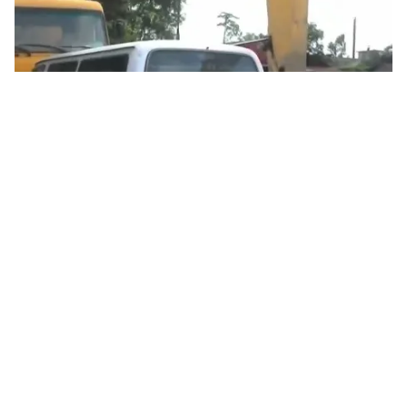
Tin mới
Video
Live
Emagazine
Trang chủ
Doanh nghiệp dùng xe lu, xe tải, máy xúc
"nhốt" xe công vụ
VTV.vn - Sự việc 2 xe công vụ của Cục quản lý đường
bộ I, thuộc Tổng cục Đường bộ bị doanh nghiệp khóa
chặn, không cho di chuyển đã và đang nhận được...