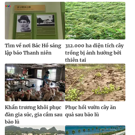
Tìm về nơi Bác Hồ sáng
312.000 ha diện tích cây
lập báo Thanh niên
trồng bị ảnh hưởng bởi
thiên tai
Khẩn trương khôi phục
Phục hồi vườn cây ăn
đàn gia súc, gia cầm sau
quả sau bão lũ
bão lũ