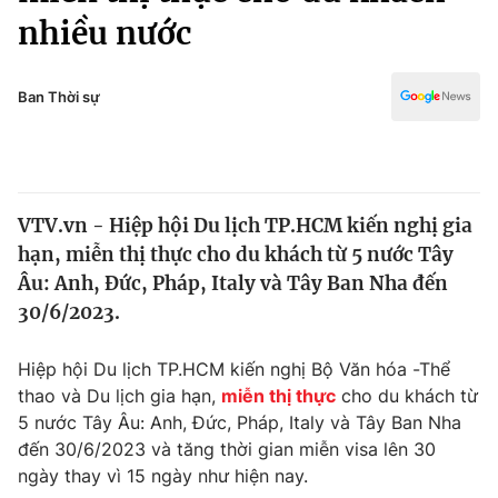
Chính trị
nhiều nước
Truyền hình
Văn hóa - Giải trí
Xã hội
Y tế
Ban Thời sự
Đời sống
Pháp luật
Công nghệ
Giáo dục
Y tế
VTV.vn - Hiệp hội Du lịch TP.HCM kiến nghị gia
hạn, miễn thị thực cho du khách từ 5 nước Tây
Thế giới
Âu: Anh, Đức, Pháp, Italy và Tây Ban Nha đến
Tin tức
30/6/2023.
Kinh tế
Thế giới đó đây
Hiệp hội Du lịch TP.HCM kiến nghị Bộ Văn hóa -Thể
Tài chính
Dữ liệu và đời sống
thao và Du lịch gia hạn,
miễn thị thực
cho du khách từ
Câu chuyện quốc tế
Thị trường
5 nước Tây Âu: Anh, Đức, Pháp, Italy và Tây Ban Nha
đến 30/6/2023 và tăng thời gian miễn visa lên 30
Truyền hình
Góc doanh nghiệp
ngày thay vì 15 ngày như hiện nay.