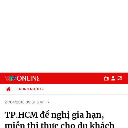
TRONG NƯỚC
Chính trị
21/04/2018 09:31 GMT+7
Xã hội
TP.HCM đề nghị gia hạn,
Pháp luật
Chuyên mục
Kinh tế
miễn thị thực cho du khách
Thể thao