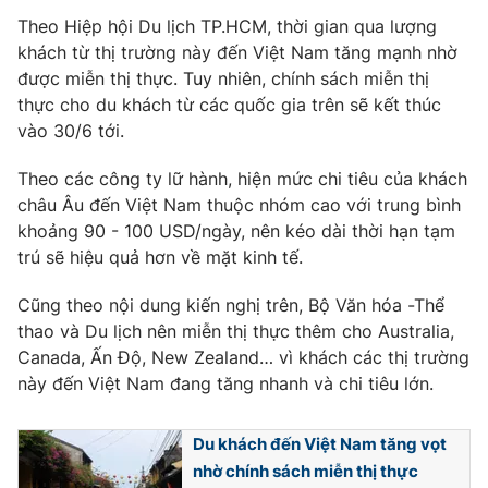
Phim VTV
Giải trí
Theo Hiệp hội Du lịch TP.HCM, thời gian qua lượng
Hậu trường
khách từ thị trường này đến Việt Nam tăng mạnh nhờ
Điện ảnh
được miễn thị thực. Tuy nhiên, chính sách miễn thị
Đời sống
Nhân vật
thực cho du khách từ các quốc gia trên sẽ kết thúc
Âm nhạc
vào 30/6 tới.
Du lịch
Khán giả
Giáo dục
Sao
Làm đẹp
Theo các công ty lữ hành, hiện mức chi tiêu của khách
Giải sao mai
Tuyển sinh
châu Âu đến Việt Nam thuộc nhóm cao với trung bình
Công nghệ
Chất lượng cuộc sống
khoảng 90 - 100 USD/ngày, nên kéo dài thời hạn tạm
Học trực tuyến
trú sẽ hiệu quả hơn về mặt kinh tế.
Hitech Công nghệ tương lai
Giao lưu trực tuyến
Sản phẩm
Cũng theo nội dung kiến nghị trên, Bộ Văn hóa -Thể
thao và Du lịch nên miễn thị thực thêm cho Australia,
Lịch phát sóng
Thị trường
Canada, Ấn Độ, New Zealand… vì khách các thị trường
này đến Việt Nam đang tăng nhanh và chi tiêu lớn.
Tư vấn
Chuyên mục khác
Du khách đến Việt Nam tăng vọt
Emagazine
Podcast
nhờ chính sách miễn thị thực