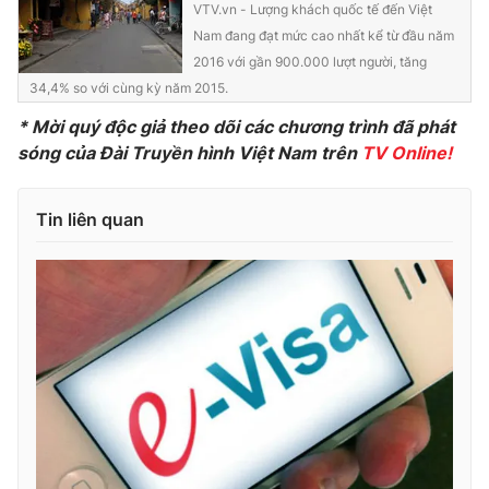
VTV.vn - Lượng khách quốc tế đến Việt
Photo
Infographic
Nam đang đạt mức cao nhất kể từ đầu năm
2016 với gần 900.000 lượt người, tăng
34,4% so với cùng kỳ năm 2015.
Video
Shorts video
* Mời quý độc giả theo dõi các chương trình đã phát
sóng của Đài Truyền hình Việt Nam trên
TV Online!
VTV Money
VTV Thể thao
Tin liên quan
VTV Sức khoẻ
Bất động sản
Thị trường 24h
Tấm lòng Việt
VTV4
Vươn mình bằng AI
VTV9
VTV8
Liên hệ tòa soạn
English