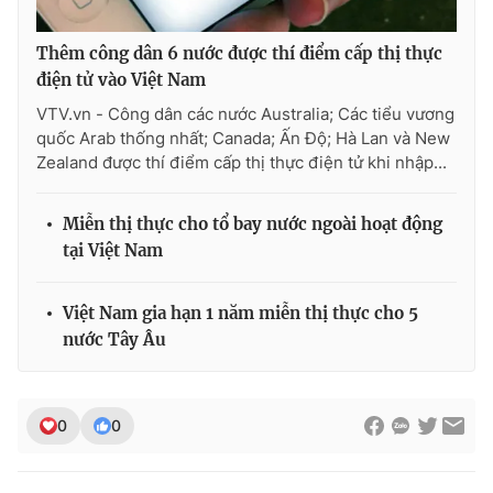
Thêm công dân 6 nước được thí điểm cấp thị thực
điện tử vào Việt Nam
THỜI BÁO VTV
VTV.vn - Công dân các nước Australia; Các tiểu vương
quốc Arab thống nhất; Canada; Ấn Độ; Hà Lan và New
Zealand được thí điểm cấp thị thực điện tử khi nhập...
Theo dõi báo trên
Miễn thị thực cho tổ bay nước ngoài hoạt động
tại Việt Nam
Cơ quan chủ quản:
Đài Truyền hình Việt Nam
Cơ quan báo chí:
Thời báo VTV
Việt Nam gia hạn 1 năm miễn thị thực cho 5
Giấy phép hoạt động báo in và báo điện tử số 483/GP-BTTTT
nước Tây Âu
cấp ngày 29/12/2023
Tổng Biên tập:
Vũ Thanh Thủy
Phó Tổng Biên tập:
Nguyễn Thị Mỹ Hạnh, Phạm Quốc Thắng,
0
0
Nguyễn Trọng Ninh
Tổng đài VTV:
024.38 355 931 - 024.38 355 932