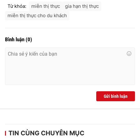
Ðiện thoại Thời báo VTV:
024.66 897 897
Từ khóa:
miễn thị thực
gia hạn thị thực
Email:
toasoan@vtv.vn
miễn thị thực cho du khách
Liên hệ quảng cáo:
024-7300.7108
Bình luận
(
0
)
Gửi bình luận
® Cấm sao chép dưới mọi hình thức nếu không có sự chấp
thuận bằng văn bản. Ghi rõ nguồn VTV.vn khi phát hành lại
thông tin từ website này.
TIN CÙNG CHUYÊN MỤC