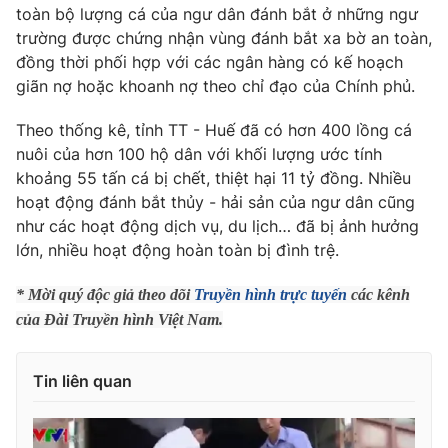
Phim VTV
toàn bộ lượng cá của ngư dân đánh bắt ở những ngư
Giải trí
trường được chứng nhận vùng đánh bắt xa bờ an toàn,
Hậu trường
đồng thời phối hợp với các ngân hàng có kế hoạch
Điện ảnh
Đời sống
Nhân vật
giãn nợ hoặc khoanh nợ theo chỉ đạo của Chính phủ.
Âm nhạc
Du lịch
Khán giả
Theo thống kê, tỉnh TT - Huế đã có hơn 400 lồng cá
Giáo dục
Sao
nuôi của hơn 100 hộ dân với khối lượng ước tính
Làm đẹp
Giải sao mai
khoảng 55 tấn cá bị chết, thiệt hại 11 tỷ đồng. Nhiều
Tuyển sinh
Công nghệ
Chất lượng cuộc sống
hoạt động đánh bắt thủy - hải sản của ngư dân cũng
Học trực tuyến
như các hoạt động dịch vụ, du lịch… đã bị ảnh hưởng
Hitech Công nghệ tương lai
lớn, nhiều hoạt động hoàn toàn bị đình trệ.
Giao lưu trực tuyến
Sản phẩm
* Mời quý độc giả theo dõi
Truyền hình trực tuyến
các kênh
Lịch phát sóng
Thị trường
của Đài Truyền hình Việt Nam.
Tư vấn
Tin liên quan
Chuyên mục khác
Emagazine
Podcast