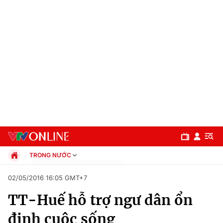
TRONG NƯỚC
Chính trị
02/05/2016 16:05 GMT+7
Xã hội
TT-Huế hỗ trợ ngư dân ổn
Pháp luật
Chuyên mục
Kinh tế
định cuộc sống
Thể thao