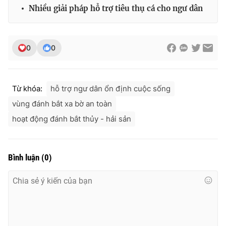
Nhiều giải pháp hỗ trợ tiêu thụ cá cho ngư dân
0
0
THỜI BÁO VTV
Từ khóa:
hỗ trợ ngư dân ổn định cuộc sống
Theo dõi báo trên
vùng đánh bắt xa bờ an toàn
hoạt động đánh bắt thủy - hải sản
Cơ quan chủ quản:
Đài Truyền hình Việt Nam
Cơ quan báo chí:
Thời báo VTV
Giấy phép hoạt động báo in và báo điện tử số 483/GP-BTTTT
Bình luận
(
0
)
cấp ngày 29/12/2023
Tổng Biên tập:
Vũ Thanh Thủy
Phó Tổng Biên tập:
Nguyễn Thị Mỹ Hạnh, Phạm Quốc Thắng,
Nguyễn Trọng Ninh
Tổng đài VTV:
024.38 355 931 - 024.38 355 932