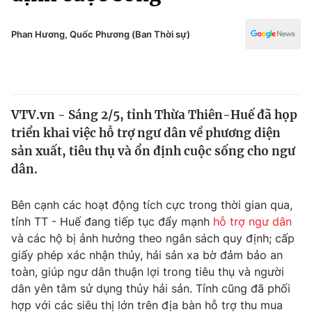
Chính trị
Truyền hình
Văn hóa - Giải trí
Phan Hương, Quốc Phương (Ban Thời sự)
Xã hội
Y tế
Đời sống
Pháp luật
Công nghệ
Giáo dục
VTV.vn - Sáng 2/5, tỉnh Thừa Thiên-Huế đã họp
Y tế
triển khai việc hỗ trợ ngư dân về phương diện
sản xuất, tiêu thụ và ổn định cuộc sống cho ngư
Thế giới
dân.
Tin tức
Bên cạnh các hoạt động tích cực trong thời gian qua,
Kinh tế
tỉnh TT - Huế đang tiếp tục đẩy mạnh
hỗ trợ ngư dân
Thế giới đó đây
Tài chính
và các hộ bị ảnh hưởng theo ngân sách quy định; cấp
Dữ liệu và đời sống
Câu chuyện quốc tế
giấy phép xác nhận thủy, hải sản xa bờ đảm bảo an
Thị trường
toàn, giúp ngư dân thuận lợi trong tiêu thụ và người
Truyền hình
dân yên tâm sử dụng thủy hải sản. Tỉnh cũng đã phối
Góc doanh nghiệp
hợp với các siêu thị lớn trên địa bàn hỗ trợ thu mua