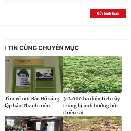
Ðiện thoại Thời báo VTV:
024.66 897 897
Email:
toasoan@vtv.vn
Gửi bình luận
Liên hệ quảng cáo:
024-7300.7108
TIN CÙNG CHUYÊN MỤC
Tìm về nơi Bác Hồ sáng
312.000 ha diện tích cây
® Cấm sao chép dưới mọi hình thức nếu không có sự chấp
lập báo Thanh niên
trồng bị ảnh hưởng bởi
thuận bằng văn bản. Ghi rõ nguồn VTV.vn khi phát hành lại
thiên tai
thông tin từ website này.