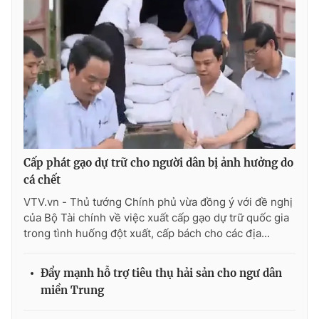
Photo
Infographic
Video
Shorts video
VTV Money
VTV Thể thao
VTV Sức khoẻ
Bất động sản
Cấp phát gạo dự trữ cho người dân bị ảnh hưởng do
cá chết
Thị trường 24h
Tấm lòng Việt
VTV.vn - Thủ tướng Chính phủ vừa đồng ý với đề nghị
của Bộ Tài chính về việc xuất cấp gạo dự trữ quốc gia
VTV4
Vươn mình bằng AI
trong tình huống đột xuất, cấp bách cho các địa...
VTV9
VTV8
Đẩy mạnh hỗ trợ tiêu thụ hải sản cho ngư dân
miền Trung
Liên hệ tòa soạn
English