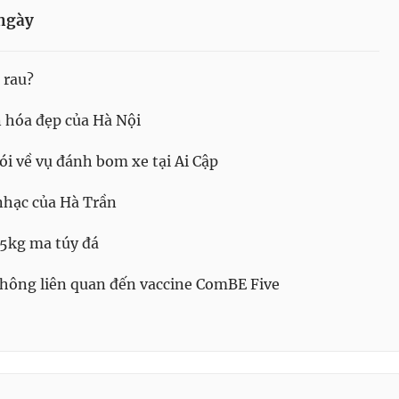
ngày
 rau?
 hóa đẹp của Hà Nội
i về vụ đánh bom xe tại Ai Cập
hạc của Hà Trần
 5kg ma túy đá
không liên quan đến vaccine ComBE Five