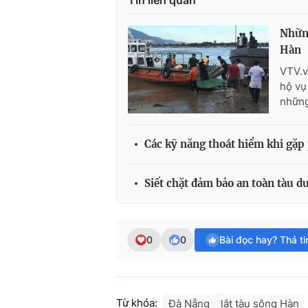
Tin liên quan
Những
Hàn
VTV.v
hộ vụ
những
Các kỹ năng thoát hiểm khi gặp 
Siết chặt đảm bảo an toàn tàu d
0
0
Bài đọc hay? Thả t
Từ khóa:
Đà Nẵng
lật tàu sông Hàn