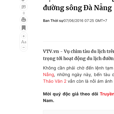
đường sông Đà Nẵng
0
Ban Thời sự
07/06/2016 07:25 GMT+7
Giải trí
Đời sống
Điện ảnh
Du lịch
Âm nhạc
Làm đẹp
VTV.vn - Vụ chìm tàu du lịch t
Sao
Chất lượng cuộc sốn
trọng tới hoạt động du lịch đườ
Không cần phải chờ đến lệnh tạ
Nẵng
, những ngày này, bến tàu 
Thảo Vân 2
vẫn còn là nỗi ám ảnh
Mời quý độc giả theo dõi
Truyền
Nam.