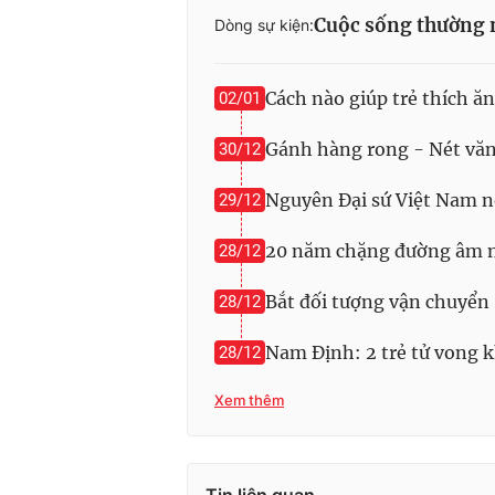
Cuộc sống thường 
Dòng sự kiện:
Cách nào giúp trẻ thích ăn
02/01
Gánh hàng rong - Nét văn
30/12
Nguyên Đại sứ Việt Nam nó
29/12
20 năm chặng đường âm n
28/12
Bắt đối tượng vận chuyển
28/12
Nam Định: 2 trẻ tử vong 
28/12
Xem thêm