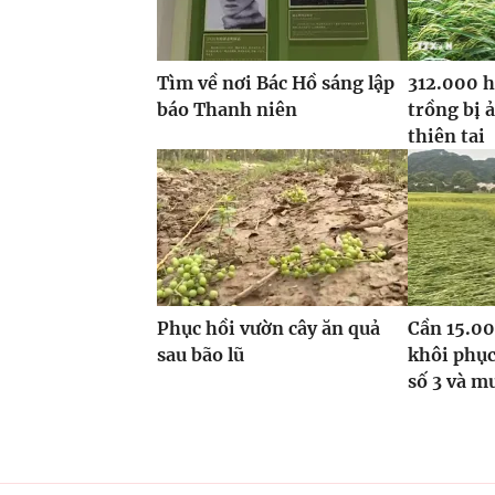
Tìm về nơi Bác Hồ sáng lập
312.000 h
báo Thanh niên
trồng bị 
thiên tai
Phục hồi vườn cây ăn quả
Cần 15.00
sau bão lũ
khôi phục
số 3 và m