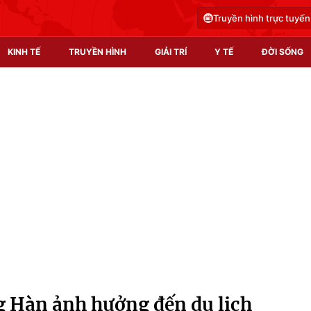
Truyền hình trực tuyến
KINH TẾ
TRUYỀN HÌNH
GIẢI TRÍ
Y TẾ
ĐỜI SỐNG
Pháp luật
Y tế
Truyền hình
Multimedia
Phim VTV
Video
Hậu trường
Shorts video
Nhân vật
Podcast
Khán giả
EMagazine
Giải sao mai
Photo
g Hàn ảnh hưởng đến du lịch
Infographic