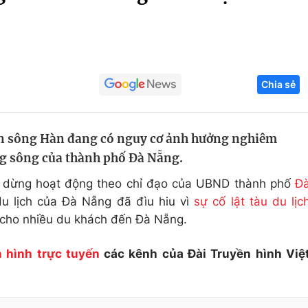
Góc ảnh
Giáo dục
Công nghệ
Chia sẻ
Tuyển sinh
Hitech Công ng
Học trực tuyến
Sản phẩm
rên sông Hàn đang có nguy cơ ảnh hưởng nghiêm
g
Thị trường
ng sông của thành phố Đà Nẵng.
Tư vấn
m dừng hoạt động theo chỉ đạo của UBND thành phố
Đ
du lịch của Đà Nẵng đã đìu hiu vì
sự cố lật tàu du lịc
 cho nhiều du khách đến Đà Nẵng.
 hình trực tuyến
các kênh của Đài Truyền hình Việ