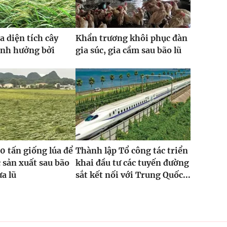
a diện tích cây
Khẩn trương khôi phục đàn
ảnh hưởng bởi
gia súc, gia cầm sau bão lũ
0 tấn giống lúa để
Thành lập Tổ công tác triển
 sản xuất sau bão
khai đầu tư các tuyến đường
ưa lũ
sắt kết nối với Trung Quốc...