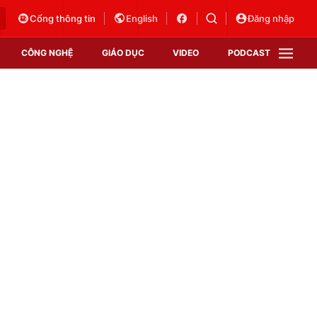
Cổng thông tin
English
Đăng nhập
CÔNG NGHỆ
GIÁO DỤC
VIDEO
PODCAST
VTV Money
VTV Thể thao
VTV Sức khoẻ
Bất động sản
Thị trường 24h
Tấm lòng Việt
Vươn mình bằng AI
VTV4
VTV8
VTV9
Lịch phát sóng
Giao lưu trực tuyến
Sự kiện