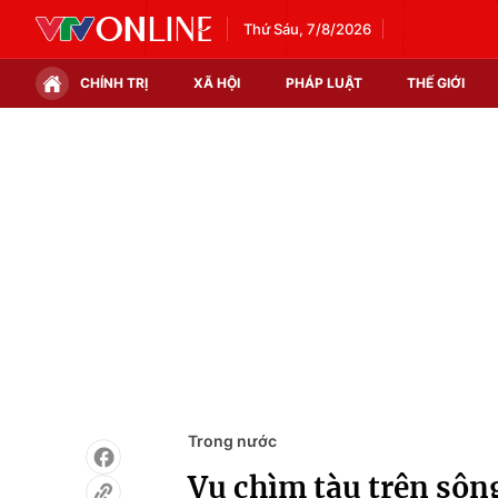
Thứ Sáu, 7/8/2026
CHÍNH TRỊ
XÃ HỘI
PHÁP LUẬT
THẾ GIỚI
Chính trị
Xã hội
Thế giới
Kinh tế
Tin tức
Tài chính
Thế giới đó đây
Thị trường
Câu chuyện quốc tế
Góc doanh nghiệp
Dữ liệu và đời sống
Trong nước
Vụ chìm tàu trên sôn