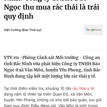
Chính trị
Ngọc thu mua rác thải là trái
Truyền hình
Văn hóa - Giải trí
quy định
Xã hội
Y tế
Đời sống
Pháp luật
Việt Cường (Ban Thời sự)
Công nghệ
Giáo dục
Y tế
Thế giới
VTV.vn -Phòng Cảnh sát Môi trường - Công an
tỉnh Bắc Ninh vừa phát hiện Công ty TNHH Bảo
Tin tức
Ngọc ở xã Văn Môn, huyện Yên Phong, tỉnh Bắc
Kinh tế
Ninh đang tập kết một lượng lớn rác thải y tế.
Thế giới đó đây
Tài chính
Dữ liệu và đời sống
Câu chuyện quốc tế
Tại thời điểm kiểm tra, khoảng 10 tấn
rác thải y tế
Thị trường
đang nằm lộ thiên tại thôn Quan Độ, xã Văn Môn,
Truyền hình
Góc doanh nghiệp
huyện Yên Phong, không có kho bãi bảo quản, lưu giữ
theo quy định. Điều đáng nói, Văn Môn là một trong