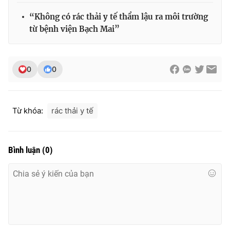
Ðiện thoại Thời báo VTV:
024.66 897 897
“Không có rác thải y tế thẩm lậu ra môi trường
Email:
toasoan@vtv.vn
từ bệnh viện Bạch Mai”
Liên hệ quảng cáo:
024-7300.7108
0
0
Từ khóa:
rác thải y tế
Bình luận
(
0
)
® Cấm sao chép dưới mọi hình thức nếu không có sự chấp
thuận bằng văn bản. Ghi rõ nguồn VTV.vn khi phát hành lại
thông tin từ website này.