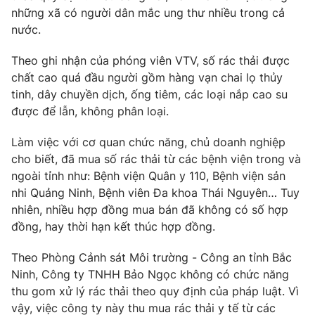
Phim VTV
những xã có người dân mắc ung thư nhiều trong cả
Giải trí
nước.
Hậu trường
Điện ảnh
Đời sống
Nhân vật
Theo ghi nhận của phóng viên VTV, số rác thải được
Âm nhạc
chất cao quá đầu người gồm hàng vạn chai lọ thủy
Du lịch
Khán giả
tinh, dây chuyền dịch, ống tiêm, các loại nắp cao su
Giáo dục
Sao
được để lẫn, không phân loại.
Làm đẹp
Giải sao mai
Tuyển sinh
Công nghệ
Chất lượng cuộc sống
Làm việc với cơ quan chức năng, chủ doanh nghiệp
Học trực tuyến
cho biết, đã mua số rác thải từ các bệnh viện trong và
Hitech Công nghệ tương lai
ngoài tỉnh như: Bệnh viện Quân y 110, Bệnh viện sản
Giao lưu trực tuyến
nhi Quảng Ninh, Bệnh viên Đa khoa Thái Nguyên… Tuy
Sản phẩm
nhiên, nhiều hợp đồng mua bán đã không có số hợp
Lịch phát sóng
Thị trường
đồng, hay thời hạn kết thúc hợp đồng.
Tư vấn
Theo Phòng Cảnh sát Môi trường - Công an tỉnh Bắc
Chuyên mục khác
Ninh, Công ty TNHH Bảo Ngọc không có chức năng
thu gom xử lý rác thải theo quy định của pháp luật. Vì
Emagazine
Podcast
vậy, việc công ty này thu mua rác thải y tế từ các