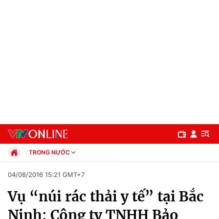
TRONG NƯỚC
Chính trị
04/08/2016 15:21 GMT+7
Xã hội
Vụ “núi rác thải y tế” tại Bắc
Pháp luật
Chuyên mục
Kinh tế
Ninh: Công ty TNHH Bảo
Thể thao