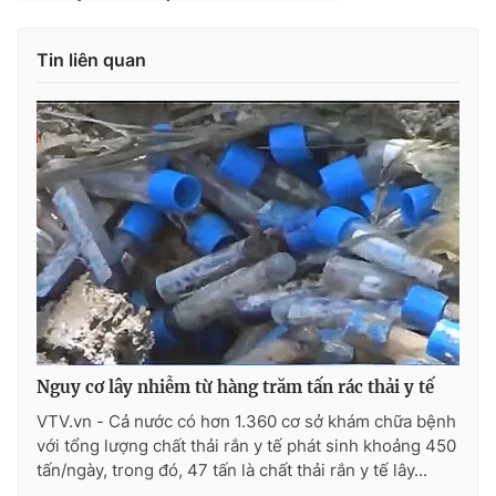
Tin liên quan
THỜI BÁO VTV
Theo dõi báo trên
Cơ quan chủ quản:
Đài Truyền hình Việt Nam
Cơ quan báo chí:
Thời báo VTV
Giấy phép hoạt động báo in và báo điện tử số 483/GP-BTTTT
cấp ngày 29/12/2023
Nguy cơ lây nhiễm từ hàng trăm tấn rác thải y tế
Tổng Biên tập:
Vũ Thanh Thủy
VTV.vn - Cả nước có hơn 1.360 cơ sở khám chữa bệnh
Phó Tổng Biên tập:
Nguyễn Thị Mỹ Hạnh, Phạm Quốc Thắng,
với tổng lượng chất thải rắn y tế phát sinh khoảng 450
Nguyễn Trọng Ninh
tấn/ngày, trong đó, 47 tấn là chất thải rắn y tế lây...
Tổng đài VTV:
024.38 355 931 - 024.38 355 932