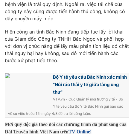
bệnh viện là trái quy định. Ngoài ra, việc tái chế của
Photo
Infographic
công ty này cũng được tiến hành thủ công, không có
dây chuyền máy móc.
Video
Shorts video
Hiện công an tỉnh Bắc Ninh đang tiếp tục lấy lời khai
của Giám đốc Công ty TNHH Bảo Ngọc và phối hợp
VTV Money
VTV Thể thao
với đơn vị chức năng để lấy mẫu phân tích liệu có chất
thải nguy hại hay không, sau đó mới tiến hành các
bước xử phạt tiếp theo.
VTV Sức khoẻ
Bất động sản
Bộ Y tế yêu cầu Bắc Ninh xác minh
Thị trường 24h
Tấm lòng Việt
"Núi rác thải y tế giữa làng ung
thư"
VTV4
Vươn mình bằng AI
VTV.vn - Cục Quản lý môi trường y tế - Bộ
Y tế yêu cầu Sở Y tế Bắc Ninh gửi báo cáo
VTV9
VTV8
về sự việc trước 15h ngày 4/8 để trả lời công luận.
Mời quý độc giả theo dõi các chương trình đã phát sóng của
Liên hệ tòa soạn
English
Đài Truyền hình Việt Nam trên
TV Online!