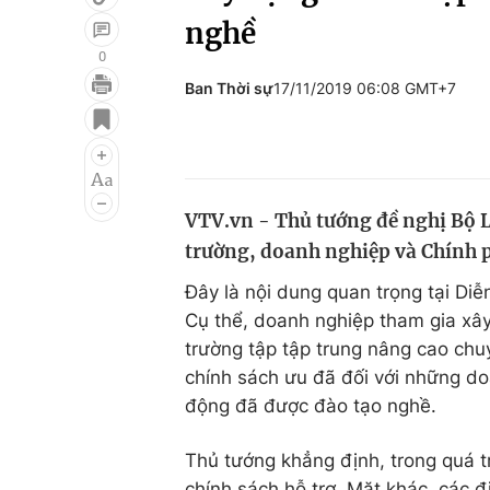
nghề
0
Ban Thời sự
17/11/2019 06:08 GMT+7
Giải trí
Đời sống
Điện ảnh
Du lịch
Âm nhạc
Làm đẹp
VTV.vn - Thủ tướng đề nghị Bộ L
Sao
Chất lượng cuộc sốn
trường, doanh nghiệp và Chính p
Đây là nội dung quan trọng tại Di
Cụ thể, doanh nghiệp tham gia xây
trường tập tập trung nâng cao ch
chính sách ưu đã đối với những do
động đã được đào tạo nghề.
Thủ tướng khẳng định, trong quá tr
chính sách hỗ trợ. Mặt khác, các 