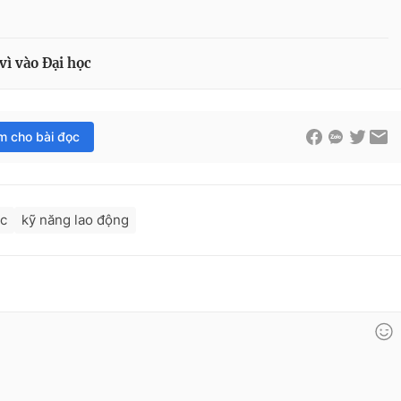
vì vào Đại học
im cho bài đọc
ác
kỹ năng lao động