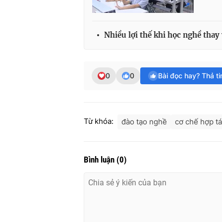
Nhiều lợi thế khi học nghề thay 
0
0
Bài đọc hay? Thả t
Từ khóa:
đào tạo nghề
cơ chế hợp t
Bình luận
(
0
)