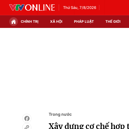
Thứ Sáu, 7/8/2026
CHÍNH TRỊ
XÃ HỘI
PHÁP LUẬT
THẾ GIỚI
Chính trị
Xã hội
Thế giới
Kinh tế
Tin tức
Tài chính
Thế giới đó đây
Thị trường
Câu chuyện quốc tế
Góc doanh nghiệp
Dữ liệu và đời sống
Trong nước
Xây dựng cơ chế hợp 