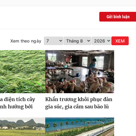
Gửi bình luận
Xem theo ngày
XEM
a diện tích cây
Khẩn trương khôi phục đàn
ảnh hưởng bởi
gia súc, gia cầm sau bão lũ