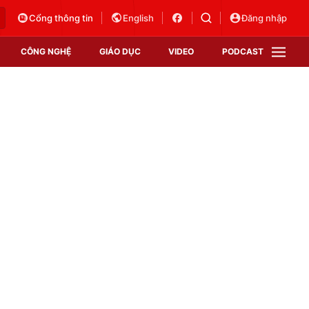
Cổng thông tin
English
Đăng nhập
CÔNG NGHỆ
GIÁO DỤC
VIDEO
PODCAST
VTV Money
VTV Thể thao
VTV Sức khoẻ
Bất động sản
Thị trường 24h
Tấm lòng Việt
Vươn mình bằng AI
VTV4
VTV8
VTV9
Lịch phát sóng
Giao lưu trực tuyến
Sự kiện