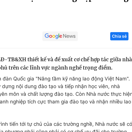
Góc ảnh
Giáo dục
Công nghệ
Chia sẻ
Tuyển sinh
Hitech Công ng
Học trực tuyến
Sản phẩm
Đ-TB&XH thiết kế và đề xuất cơ chế hợp tác giữa nhà
g
Thị trường
hủ trên các lĩnh vực ngành nghề trọng điểm.
Tư vấn
ễn đàn Quốc gia "Nâng tầm kỹ năng lao động Việt Nam".
 dựng nội dung đào tạo và tiếp nhận học viên, nhà
uyên môn và chất lượng đào tạo. Còn Nhà nước thực hiệ
anh nghiệp tích cực tham gia đào tạo và nhận nhiều lao
ình tiến tới tự chủ của các trường nghề, Nhà nước sẽ c
địa phương phải cũng phải có cơ chế ưu đãi cho trường