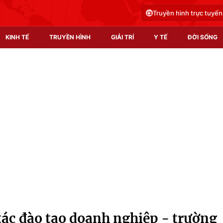
Truyền hình trực tuyến
KINH TẾ
TRUYỀN HÌNH
GIẢI TRÍ
Y TẾ
ĐỜI SỐNG
Pháp luật
Y tế
Truyền hình
Multimedia
Phim VTV
Video
Hậu trường
Shorts video
Nhân vật
Podcast
Khán giả
EMagazine
Giải sao mai
Photo
tác đào tạo doanh nghiệp - trường
Infographic