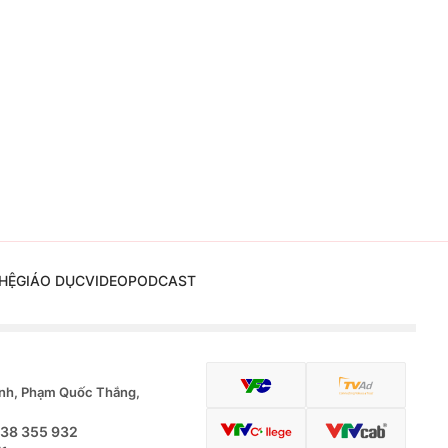
HỆ
GIÁO DỤC
VIDEO
PODCAST
nh, Phạm Quốc Thắng,
.38 355 932