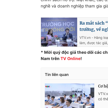
nghề và doanh nghiệp tham gia gi
Ra mắt sách “
trường, về ng
VTV.vn - Hàng loạ
làm, được tác giả
* Mời quý độc giả theo dõi các c
Nam trên
TV Online
!
Tin liên quan
Cơ hộ
VTV.v
có th