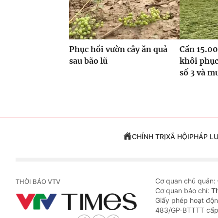
Phục hồi vườn cây ăn quả
Cần 15.00
sau bão lũ
khôi phục
số 3 và m
CHÍNH TRỊ
XÃ HỘI
PHÁP L
Cơ quan chủ quản:
THỜI BÁO VTV
Cơ quan báo chí:
T
Giấy phép hoạt độn
483/GP-BTTTT cấp