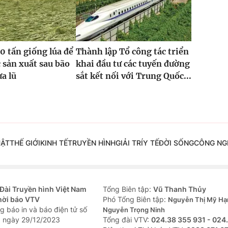
0 tấn giống lúa để
Thành lập Tổ công tác triển
 sản xuất sau bão
khai đầu tư các tuyến đường
ưa lũ
sắt kết nối với Trung Quốc...
UẬT
THẾ GIỚI
KINH TẾ
TRUYỀN HÌNH
GIẢI TRÍ
Y TẾ
ĐỜI SỐNG
CÔNG NG
Đài Truyền hình Việt Nam
Tổng Biên tập:
Vũ Thanh Thủy
hời báo VTV
Phó Tổng Biên tập:
Nguyễn Thị Mỹ Hạ
g báo in và báo điện tử số
Nguyễn Trọng Ninh
 ngày 29/12/2023
Tổng đài VTV:
024.38 355 931 - 024