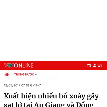
TRONG NƯỚC
Chính trị
12/05/2017 07:18 GMT+7
Xã hội
Xuất hiện nhiều hố xoáy gây
Pháp luật
Chuyên mục
Kinh tế
sạt lở tại An Giang và Đồng
Thể thao