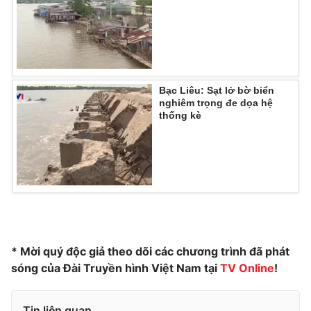
Photo
Infographic
Video
Shorts video
Bạc Liêu: Sạt lở bờ biển
VTV Money
VTV Thể thao
nghiêm trọng đe dọa hệ
thống kè
VTV Sức khoẻ
Bất động sản
Thị trường 24h
Tấm lòng Việt
VTV4
Vươn mình bằng AI
* Mời quý độc giả theo dõi các chương trình đã phát
VTV9
VTV8
sóng của Đài Truyền hình Việt Nam tại
TV Online
!
Liên hệ tòa soạn
English
Tin liên quan