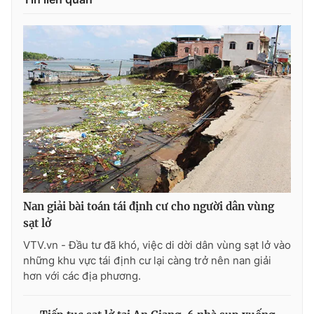
THỜI BÁO VTV
Theo dõi báo trên
Cơ quan chủ quản:
Đài Truyền hình Việt Nam
Cơ quan báo chí:
Thời báo VTV
Nan giải bài toán tái định cư cho người dân vùng
Giấy phép hoạt động báo in và báo điện tử số 483/GP-BTTTT
sạt lở
cấp ngày 29/12/2023
VTV.vn - Đầu tư đã khó, việc di dời dân vùng sạt lở vào
Tổng Biên tập:
Vũ Thanh Thủy
những khu vực tái định cư lại càng trở nên nan giải
Phó Tổng Biên tập:
Nguyễn Thị Mỹ Hạnh, Phạm Quốc Thắng,
hơn với các địa phương.
Nguyễn Trọng Ninh
Tổng đài VTV:
024.38 355 931 - 024.38 355 932