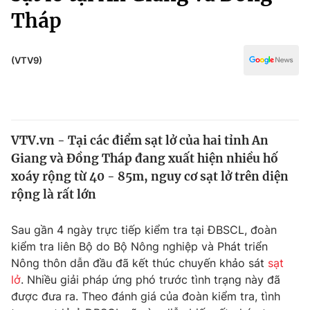
Chính trị
Tháp
Truyền hình
Văn hóa - Giải trí
Xã hội
Y tế
(VTV9)
Đời sống
Pháp luật
Công nghệ
Giáo dục
Y tế
VTV.vn - Tại các điểm sạt lở của hai tỉnh An
Giang và Đồng Tháp đang xuất hiện nhiều hố
Thế giới
xoáy rộng từ 40 - 85m, nguy cơ sạt lở trên diện
Tin tức
rộng là rất lớn
Kinh tế
Thế giới đó đây
Sau gần 4 ngày trực tiếp kiểm tra tại ĐBSCL, đoàn
Tài chính
Dữ liệu và đời sống
kiểm tra liên Bộ do Bộ Nông nghiệp và Phát triển
Câu chuyện quốc tế
Thị trường
Nông thôn dẫn đầu đã kết thúc chuyến khảo sát
sạt
lở
. Nhiều giải pháp ứng phó trước tình trạng này đã
Truyền hình
Góc doanh nghiệp
được đưa ra. Theo đánh giá của đoàn kiểm tra, tình