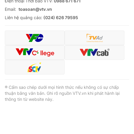
Ðiện thoại Thời báo VTV:
0988 671 671
Email:
toasoan@vtv.vn
Liên hệ quảng cáo:
(024) 626 79595
® Cấm sao chép dưới mọi hình thức nếu không có sự chấp
thuận bằng văn bản. Ghi rõ nguồn VTV.vn khi phát hành lại
thông tin từ website này.