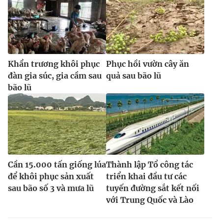
Khẩn trương khôi phục
Phục hồi vườn cây ăn
đàn gia súc, gia cầm sau
quả sau bão lũ
bão lũ
Cần 15.000 tấn giống lúa
Thành lập Tổ công tác
để khôi phục sản xuất
triển khai đầu tư các
sau bão số 3 và mưa lũ
tuyến đường sắt kết nối
với Trung Quốc và Lào