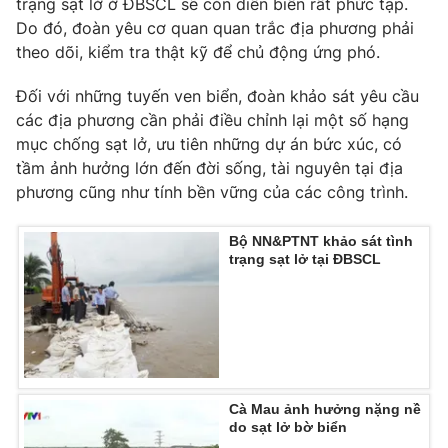
trạng sạt lở ở ĐBSCL sẽ còn diễn biến rất phức tạp.
Phim VTV
Giải trí
Do đó, đoàn yêu cơ quan quan trắc địa phương phải
Hậu trường
theo dõi, kiểm tra thật kỹ để chủ động ứng phó.
Điện ảnh
Đời sống
Nhân vật
Đối với những tuyến ven biển, đoàn khảo sát yêu cầu
Âm nhạc
các địa phương cần phải điều chỉnh lại một số hạng
Du lịch
Khán giả
Giáo dục
Sao
mục chống sạt lở, ưu tiên những dự án bức xúc, có
Làm đẹp
Giải sao mai
tầm ảnh hưởng lớn đến đời sống, tài nguyên tại địa
Tuyển sinh
phương cũng như tính bền vững của các công trình.
Công nghệ
Chất lượng cuộc sống
Học trực tuyến
Hitech Công nghệ tương lai
Bộ NN&PTNT khảo sát tình
Giao lưu trực tuyến
trạng sạt lở tại ĐBSCL
Sản phẩm
Lịch phát sóng
Thị trường
Tư vấn
Chuyên mục khác
Cà Mau ảnh hưởng nặng nề
Emagazine
Podcast
do sạt lở bờ biển