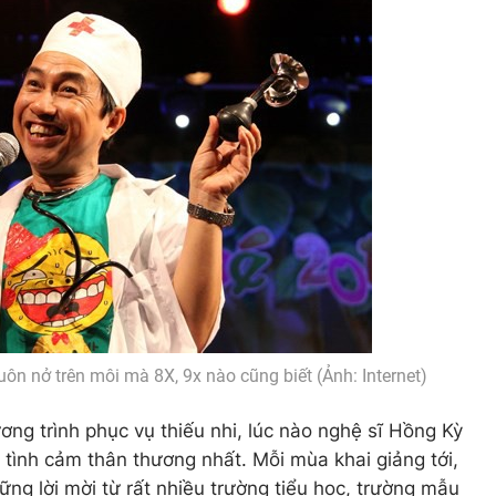
uôn nở trên môi mà 8X, 9x nào cũng biết (Ảnh: Internet)
g trình phục vụ thiếu nhi, lúc nào nghệ sĩ Hồng Kỳ
ình cảm thân thương nhất. Mỗi mùa khai giảng tới,
ững lời mời từ rất nhiều trường tiểu học, trường mẫu