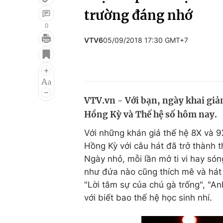
trường đáng nhớ
0
VTV6
05/09/2018 17:30 GMT+7
Giải trí
Đời sống
Điện ảnh
Du lịch
Âm nhạc
Làm đẹp
VTV.vn - Với bạn, ngày khai giả
Sao
Chất lượng cuộc sốn
Hồng Kỳ và Thế hệ số hôm nay.
Với những khán giả thế hệ 8X và 9
Hồng Kỳ với câu hát đã trở thành t
Ngày nhỏ, mỗi lần mở ti vi hay só
như đứa nào cũng thích mê và hát 
"Lời tâm sự của chú gà trống", "A
với biết bao thế hệ học sinh nhí.