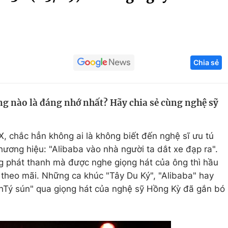
Góc ảnh
Giáo dục
Công nghệ
Chia sẻ
Tuyển sinh
Hitech Công ng
Học trực tuyến
Sản phẩm
ng nào là đáng nhớ nhất? Hãy chia sẻ cùng nghệ sỹ
g
Thị trường
Tư vấn
X, chắc hẳn không ai là không biết đến nghệ sĩ ưu tú
hương hiệu: "Alibaba vào nhà người ta dắt xe đạp ra".
ng phát thanh mà được nghe giọng hát của ông thì hầu
theo mãi. Những ca khúc "Tây Du Ký", "Alibaba" hay
nhTý sún" qua giọng hát của nghệ sỹ Hồng Kỳ đã gắn bó