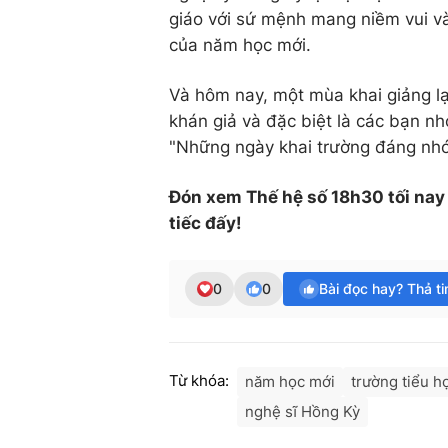
giáo với sứ mệnh mang niềm vui và
của năm học mới.
Và hôm nay, một mùa khai giảng lạ
khán giả và đặc biệt là các bạn nh
"Những ngày khai trường đáng nh
Đón xem Thế hệ số 18h30 tối nay t
tiếc đấy!
0
0
Bài đọc hay? Thả t
Từ khóa:
năm học mới
trường tiểu h
nghệ sĩ Hồng Kỳ