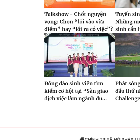
Talkshow - Chốt nguyện
Tuyển sin
vọng: Chọn “lối vào vừa
Những mốc
điểm” hay “lối ra có việc”?
sinh cần l
Đông đảo sinh viên tìm
Phát sóng
kiếm cơ hội tại “Sàn giao
đấu thứ n
dịch việc làm ngành du...
Challeng
CHÍNH TRỊ
XÃ HỘI
PHÁP L