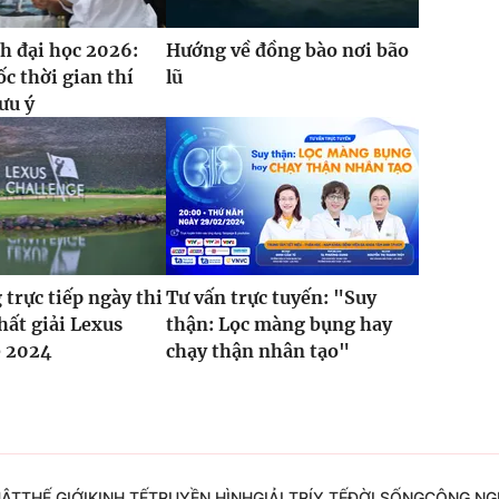
h đại học 2026:
Hướng về đồng bào nơi bão
 thời gian thí
lũ
ưu ý
 trực tiếp ngày thi
Tư vấn trực tuyến: "Suy
hất giải Lexus
thận: Lọc màng bụng hay
e 2024
chạy thận nhân tạo"
UẬT
THẾ GIỚI
KINH TẾ
TRUYỀN HÌNH
GIẢI TRÍ
Y TẾ
ĐỜI SỐNG
CÔNG NG