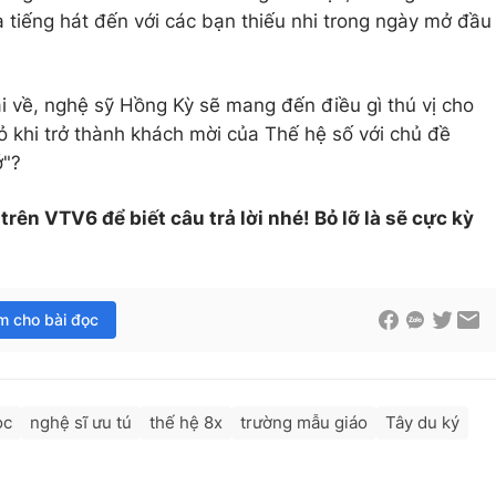
 tiếng hát đến với các bạn thiếu nhi trong ngày mở đầu
i về, nghệ sỹ Hồng Kỳ sẽ mang đến điều gì thú vị cho
ỏ khi trở thành khách mời của Thế hệ số với chủ đề
ớ"?
rên VTV6 để biết câu trả lời nhé! Bỏ lỡ là sẽ cực kỳ
im cho bài đọc
ọc
nghệ sĩ ưu tú
thế hệ 8x
trường mẫu giáo
Tây du ký