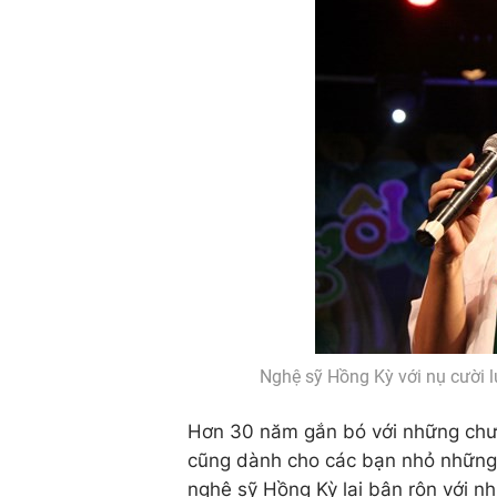
Nghệ sỹ Hồng Kỳ với nụ cười l
Hơn 30 năm gắn bó với những chươn
cũng dành cho các bạn nhỏ những t
nghệ sỹ Hồng Kỳ lại bận rộn với nh