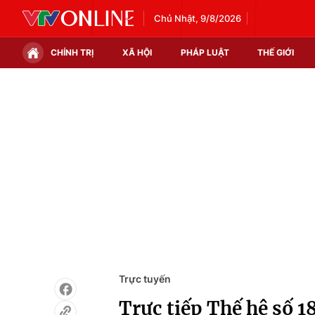
Chủ Nhật, 9/8/2026
CHÍNH TRỊ
XÃ HỘI
PHÁP LUẬT
THẾ GIỚI
Chính trị
Xã hội
Thế giới
Kinh tế
Tin tức
Tài chính
Thế giới đó đây
Thị trường
Câu chuyện quốc tế
Góc doanh nghiệp
Dữ liệu và đời sống
Trực tuyến
Trực tiếp Thế hệ số 