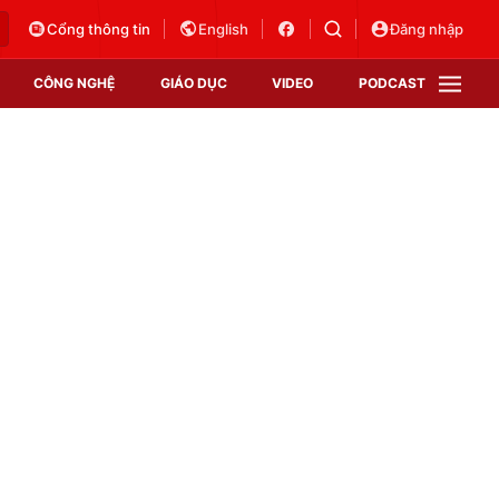
Cổng thông tin
English
Đăng nhập
CÔNG NGHỆ
GIÁO DỤC
VIDEO
PODCAST
VTV Money
VTV Thể thao
VTV Sức khoẻ
Bất động sản
Thị trường 24h
Tấm lòng Việt
Vươn mình bằng AI
VTV4
VTV8
VTV9
Lịch phát sóng
Giao lưu trực tuyến
Sự kiện