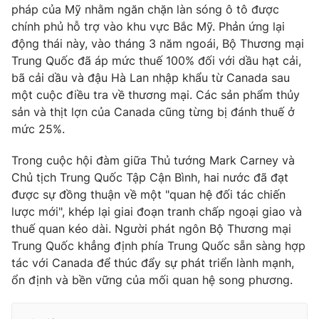
pháp của Mỹ nhằm ngăn chặn làn sóng ô tô được
chính phủ hỗ trợ vào khu vực Bắc Mỹ. Phản ứng lại
động thái này, vào tháng 3 năm ngoái, Bộ Thương mại
Trung Quốc đã áp mức thuế 100% đối với dầu hạt cải,
THỜI BÁO VTV
bã cải dầu và đậu Hà Lan nhập khẩu từ Canada sau
một cuộc điều tra về thương mại. Các sản phẩm thủy
sản và thịt lợn của Canada cũng từng bị đánh thuế ở
mức 25%.
Theo dõi báo trên
Trong cuộc hội đàm giữa Thủ tướng Mark Carney và
Chủ tịch Trung Quốc Tập Cận Bình, hai nước đã đạt
Cơ quan chủ quản:
Đài Truyền hình Việt Nam
được sự đồng thuận về một "quan hệ đối tác chiến
Cơ quan báo chí:
Thời báo VTV
lược mới", khép lại giai đoạn tranh chấp ngoại giao và
Giấy phép hoạt động báo in và báo điện tử số 483/GP-BTTTT
thuế quan kéo dài. Người phát ngôn Bộ Thương mại
cấp ngày 29/12/2023
Trung Quốc khẳng định phía Trung Quốc sẵn sàng hợp
Tổng Biên tập:
Vũ Thanh Thủy
tác với Canada để thúc đẩy sự phát triển lành mạnh,
Phó Tổng Biên tập:
Nguyễn Thị Mỹ Hạnh, Phạm Quốc Thắng,
ổn định và bền vững của mối quan hệ song phương.
Nguyễn Trọng Ninh
Tổng đài VTV:
024.38 355 931 - 024.38 355 932