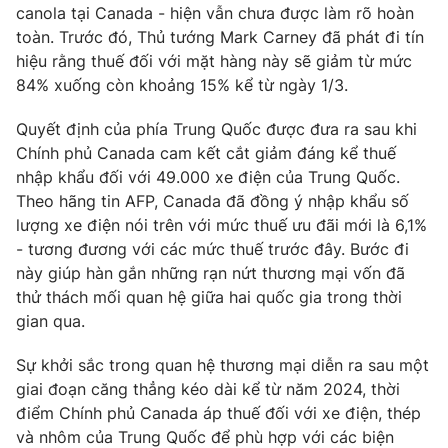
canola tại Canada - hiện vẫn chưa được làm rõ hoàn
Photo
Infographic
toàn. Trước đó, Thủ tướng Mark Carney đã phát đi tín
hiệu rằng thuế đối với mặt hàng này sẽ giảm từ mức
84% xuống còn khoảng 15% kể từ ngày 1/3.
Video
Shorts video
Quyết định của phía Trung Quốc được đưa ra sau khi
VTV Money
VTV Thể thao
Chính phủ Canada cam kết cắt giảm đáng kể thuế
nhập khẩu đối với 49.000 xe điện của Trung Quốc.
Theo hãng tin AFP, Canada đã đồng ý nhập khẩu số
VTV Sức khoẻ
Bất động sản
lượng xe điện nói trên với mức thuế ưu đãi mới là 6,1%
- tương đương với các mức thuế trước đây. Bước đi
Thị trường 24h
Tấm lòng Việt
này giúp hàn gắn những rạn nứt thương mại vốn đã
thử thách mối quan hệ giữa hai quốc gia trong thời
gian qua.
VTV4
Vươn mình bằng AI
Sự khởi sắc trong quan hệ thương mại diễn ra sau một
VTV9
VTV8
giai đoạn căng thẳng kéo dài kể từ năm 2024, thời
điểm Chính phủ Canada áp thuế đối với xe điện, thép
và nhôm của Trung Quốc để phù hợp với các biện
Liên hệ tòa soạn
English