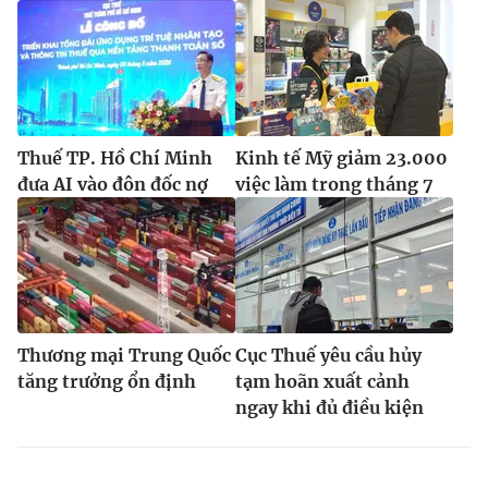
Thuế TP. Hồ Chí Minh
Kinh tế Mỹ giảm 23.000
đưa AI vào đôn đốc nợ
việc làm trong tháng 7
Thương mại Trung Quốc
Cục Thuế yêu cầu hủy
tăng trưởng ổn định
tạm hoãn xuất cảnh
ngay khi đủ điều kiện