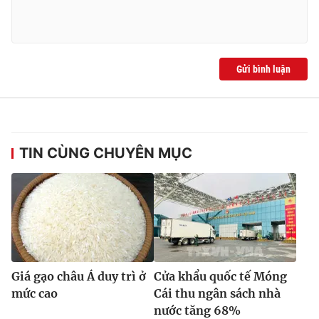
Gửi bình luận
TIN CÙNG CHUYÊN MỤC
Giá gạo châu Á duy trì ở
Cửa khẩu quốc tế Móng
mức cao
Cái thu ngân sách nhà
nước tăng 68%