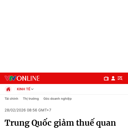
KINH TẾ
Chính trị
Tài chính
Thị trường
Góc doanh nghiệp
Xã hội
28/02/2026 08:56 GMT+7
Pháp luật
Chuyên mục
Kinh tế
Trung Quốc giảm thuế quan
Thể thao