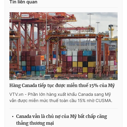
Tin liên quan
Ðiện thoại Thời báo VTV:
024.66 897 897
Email:
toasoan@vtv.vn
Liên hệ quảng cáo:
024-7300.7108
Hàng Canada tiếp tục được miễn thuế 15% của Mỹ
VTV.vn - Phần lớn hàng xuất khẩu Canada sang Mỹ
® Cấm sao chép dưới mọi hình thức nếu không có sự chấp
vẫn được miễn mức thuế toàn cầu 15% nhờ CUSMA.
thuận bằng văn bản. Ghi rõ nguồn VTV.vn khi phát hành lại
thông tin từ website này.
Canada vẫn là chủ nợ của Mỹ bất chấp căng
thẳng thương mại