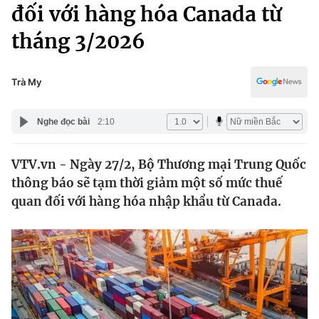
Chính trị
đối với hàng hóa Canada từ
Truyền hình
tháng 3/2026
Văn hóa - Giải trí
Xã hội
Y tế
Đời sống
Trà My
Pháp luật
Công nghệ
Giáo dục
Nghe đọc bài
2:10
Y tế
VTV.vn - Ngày 27/2, Bộ Thương mại Trung Quốc
Thế giới
thông báo sẽ tạm thời giảm một số mức thuế
Tin tức
quan đối với hàng hóa nhập khẩu từ Canada.
Kinh tế
Thế giới đó đây
Tài chính
Dữ liệu và đời sống
Câu chuyện quốc tế
Thị trường
Truyền hình
Góc doanh nghiệp