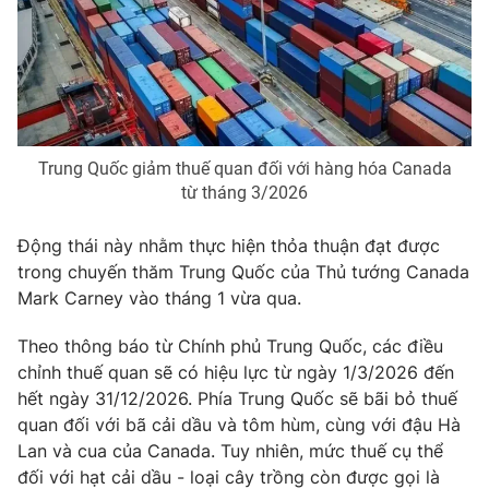
Phim VTV
Giải trí
Hậu trường
Điện ảnh
Đời sống
Nhân vật
Âm nhạc
Du lịch
Khán giả
Giáo dục
Sao
Trung Quốc giảm thuế quan đối với hàng hóa Canada
Làm đẹp
Giải sao mai
từ tháng 3/2026
Tuyển sinh
Công nghệ
Chất lượng cuộc sống
Học trực tuyến
Động thái này nhằm thực hiện thỏa thuận đạt được
Hitech Công nghệ tương lai
trong chuyến thăm Trung Quốc của Thủ tướng Canada
Giao lưu trực tuyến
Mark Carney vào tháng 1 vừa qua.
Sản phẩm
Lịch phát sóng
Theo thông báo từ Chính phủ Trung Quốc, các điều
Thị trường
chỉnh thuế quan sẽ có hiệu lực từ ngày 1/3/2026 đến
Tư vấn
hết ngày 31/12/2026. Phía Trung Quốc sẽ bãi bỏ thuế
Chuyên mục khác
quan đối với bã cải dầu và tôm hùm, cùng với đậu Hà
Lan và cua của Canada. Tuy nhiên, mức thuế cụ thể
Emagazine
Podcast
đối với hạt cải dầu - loại cây trồng còn được gọi là