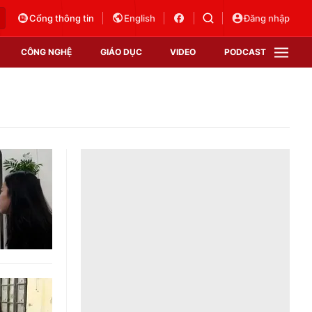
Cổng thông tin
English
Đăng nhập
CÔNG NGHỆ
GIÁO DỤC
VIDEO
PODCAST
VTV Money
VTV Thể thao
VTV Sức khoẻ
Bất động sản
Thị trường 24h
Tấm lòng Việt
Vươn mình bằng AI
VTV4
VTV8
VTV9
Lịch phát sóng
Giao lưu trực tuyến
Sự kiện