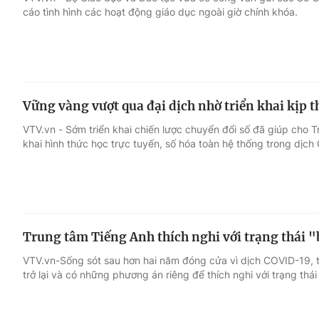
cáo tình hình các hoạt động giáo dục ngoài giờ chính khóa.
Giải trí
Đời sống
Điện ảnh
Du lịch
Vững vàng vượt qua đại dịch nhờ triển khai kịp t
Âm nhạc
Làm đẹp
VTV.vn - Sớm triển khai chiến lược chuyển đổi số đã giúp cho T
khai hình thức học trực tuyến, số hóa toàn hệ thống trong dịch
Sao
Chất lượng cuộc sốn
Trung tâm Tiếng Anh thích nghi với trạng thái 
VTV.vn-Sống sót sau hơn hai năm đóng cửa vì dịch COVID-19, 
trở lại và có những phương án riêng để thích nghi với trạng thái