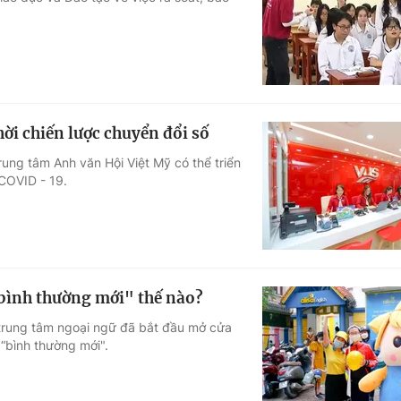
Góc ảnh
Giáo dục
Công nghệ
Tuyển sinh
Hitech Công ng
hời chiến lược chuyển đổi số
Học trực tuyến
Sản phẩm
rung tâm Anh văn Hội Việt Mỹ có thể triển
 COVID - 19.
g
Thị trường
Tư vấn
"bình thường mới" thế nào?
trung tâm ngoại ngữ đã bắt đầu mở cửa
 “bình thường mới".