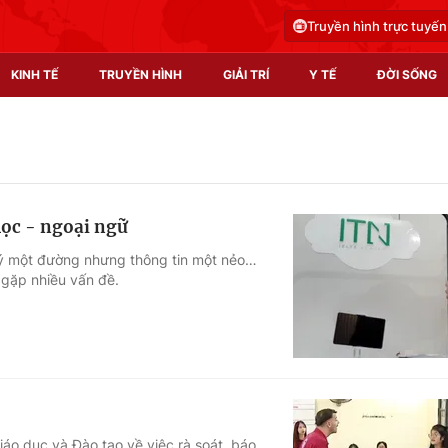
Truyền hình trực tuyến
KINH TẾ
TRUYỀN HÌNH
GIẢI TRÍ
Y TẾ
ĐỜI SỐNG
Pháp luật
Y tế
Truyền hình
Multimedia
học - ngoại ngữ
Phim VTV
Video
ký một đường nhưng thông tin một nẻo…
 gặp nhiều vấn đề.
Hậu trường
Shorts video
Nhân vật
Podcast
Khán giả
EMagazine
Giải sao mai
Photo
Infographic
áo dục và Đào tạo về việc rà soát, báo