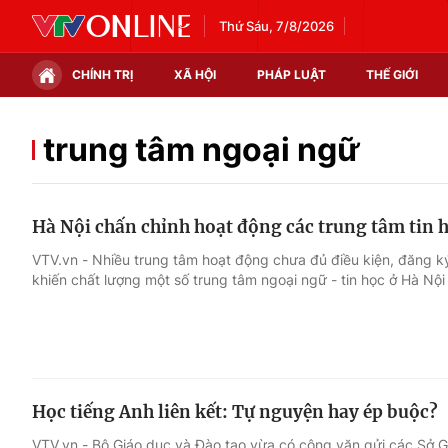
Thứ Sáu, 7/8/2026
CHÍNH TRỊ
XÃ HỘI
PHÁP LUẬT
THẾ GIỚI
Chính trị
Xã hội
trung tâm ngoại ngữ
Thế giới
Kinh tế
Hà Nội chấn chỉnh hoạt động các trung tâm tin 
Tin tức
Tài chính
VTV.vn - Nhiều trung tâm hoạt động chưa đủ điều kiện, đăng 
khiến chất lượng một số trung tâm ngoại ngữ - tin học ở Hà Nội
Thế giới đó đây
Thị trường
Câu chuyện quốc tế
Góc doanh nghiệp
Dữ liệu và đời sống
Học tiếng Anh liên kết: Tự nguyện hay ép buộc?
VTV.vn - Bộ Giáo dục và Đào tạo vừa có công văn gửi các Sở Gi