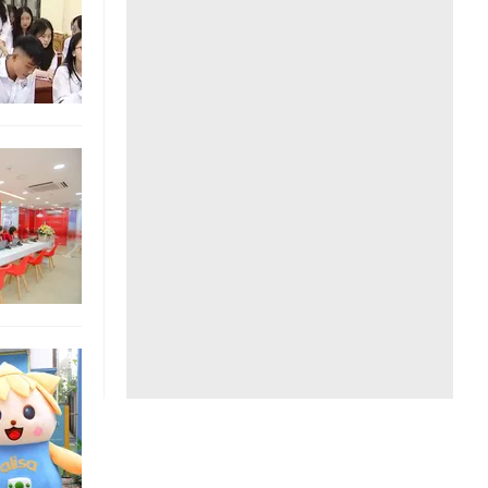
Liên hệ toà soạn
hệ tương lai