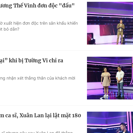
rương Thế Vinh đơn độc "đấu"
ờ xuất hiện đơn độc trên sân khấu khiến
ột bỏ dẫn?
ại” khi bị Tường Vi chỉ ra
ững nhận xét thẳng thắn của khách mời
 ca sĩ, Xuân Lan lại lật mặt 180
a sĩ nhưng câu sau Xuân Lan đã thẳng