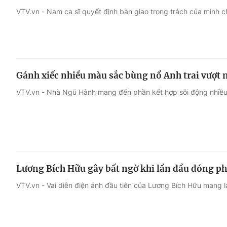
VTV.vn - Nam ca sĩ quyết định bàn giao trọng trách của mình c
Giải trí
Đời sống
Điện ảnh
Du lịch
Gánh xiếc nhiều màu sắc bùng nổ Anh trai vượt 
Âm nhạc
Làm đẹp
VTV.vn - Nhà Ngũ Hành mang đến phần kết hợp sôi động nhiều 
Sao
Chất lượng cuộc sốn
Lương Bích Hữu gây bất ngờ khi lần đầu đóng p
VTV.vn - Vai diễn điện ảnh đầu tiên của Lương Bích Hữu mang l