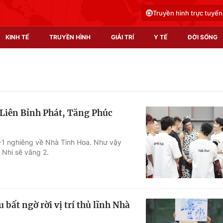
Truyền hình trực tuyến
KINH TẾ
TRUYỀN HÌNH
GIẢI TRÍ
Y TẾ
ĐỜI SỐNG
Pháp luật
Y tế
Truyền hình
Multimedia
 Liên Bỉnh Phát, Tăng Phúc
Phim VTV
Video
Hậu trường
Shorts video
2-1 nghiêng về Nhà Tinh Hoa. Như vậy
 Nhi sẽ vắng 2.
Nhân vật
Podcast
Khán giả
EMagazine
Giải sao mai
Photo
bất ngờ rời vị trí thủ lĩnh Nhà
Infographic