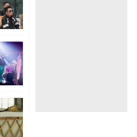
Liên hệ toà soạn
hệ tương lai