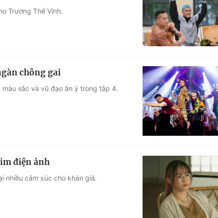
ho Trương Thế Vinh.
Góc ảnh
Giáo dục
Công nghệ
Tuyển sinh
Hitech Công ng
ngàn chông gai
Học trực tuyến
Sản phẩm
màu sắc và vũ đạo ăn ý trong tập 4.
g
Thị trường
Tư vấn
him điện ảnh
ại nhiều cảm xúc cho khán giả.