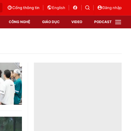
Cổng thông tin
English
Đăng nhập
CÔNG NGHỆ
GIÁO DỤC
VIDEO
PODCAST
VTV Money
VTV Thể thao
VTV Sức khoẻ
Bất động sản
Thị trường 24h
Tấm lòng Việt
Vươn mình bằng AI
VTV4
VTV8
VTV9
Lịch phát sóng
Giao lưu trực tuyến
Sự kiện