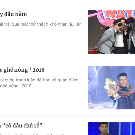
gày đầu năm
i trải qua một thử thách khó nhằn là... ăn
ực ghế nóng" 2018
mọi cuộc tranh luận để bảo vệ quan điểm
 ghế nóng" 2018.
 “cô dâu chú rể”