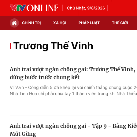
Chủ Nhật, 9/8/2026
CHÍNH TRỊ
XÃ HỘI
PHÁP LUẬT
THẾ GIỚI
Chính trị
Xã hội
Trương Thế Vinh
Thế giới
Kinh tế
Anh trai vượt ngàn chông gai: Trương Thế Vinh,
Tin tức
Tài chính
dừng bước trước chung kết
Thế giới đó đây
Thị trường
VTV.vn - Công diễn 5 đã khép lại với chiến thắng chung cuộc 
Nhà Tinh Hoa chỉ phải chia tay 1 thành viên trong khi Nhà Thiếu
Câu chuyện quốc tế
Góc doanh nghiệp
Dữ liệu và đời sống
Anh trai vượt ngàn chông gai - Tập 9 - Bằng Kiều 
Mứt Gừng