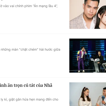
ờ vào vai chính phim “Án mạng lầu 4”,
ới những màn "chặt chém" hài hước giữa
inh ăn trọn cú tát của Nhã
ết ly kì, giật gân hứa hẹn mang đến cho