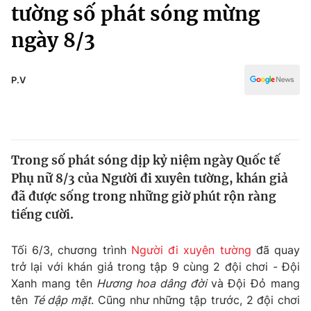
Chính trị
tường số phát sóng mừng
Truyền hình
ngày 8/3
Văn hóa - Giải trí
Xã hội
Y tế
Đời sống
P.V
Pháp luật
Công nghệ
Giáo dục
Y tế
Trong số phát sóng dịp kỷ niệm ngày Quốc tế
Thế giới
Phụ nữ 8/3 của Người đi xuyên tường, khán giả
Tin tức
đã được sống trong những giờ phút rộn ràng
Kinh tế
tiếng cười.
Thế giới đó đây
Tài chính
Dữ liệu và đời sống
Câu chuyện quốc tế
Tối 6/3, chương trình
Người đi xuyên tường
đã quay
Thị trường
trở lại với khán giả trong tập 9 cùng 2 đội chơi - Đội
Xanh mang tên
Hương hoa dâng đời
và Đội Đỏ mang
Truyền hình
Góc doanh nghiệp
tên
Té dập mặt
. Cũng như những tập trước, 2 đội chơi