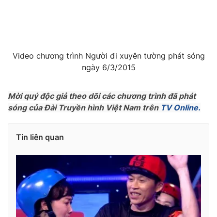
Photo
Infographic
Video
Shorts video
Video chương trình Người đi xuyên tường phát sóng
ngày 6/3/2015
VTV Money
VTV Thể thao
Mời quý độc giả theo dõi các chương trình đã phát
VTV Sức khoẻ
Bất động sản
sóng của Đài Truyền hình Việt Nam trên
TV Online.
Thị trường 24h
Tấm lòng Việt
Tin liên quan
VTV4
Vươn mình bằng AI
VTV9
VTV8
Liên hệ tòa soạn
English