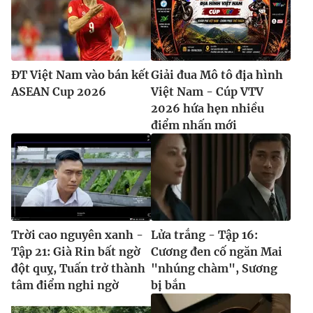
ĐT Việt Nam vào bán kết
Giải đua Mô tô địa hình
ASEAN Cup 2026
Việt Nam - Cúp VTV
2026 hứa hẹn nhiều
điểm nhấn mới
Trời cao nguyên xanh -
Lửa trắng - Tập 16:
Tập 21: Già Rin bất ngờ
Cương đen cố ngăn Mai
đột quỵ, Tuấn trở thành
"nhúng chàm", Sương
tâm điểm nghi ngờ
bị bắn