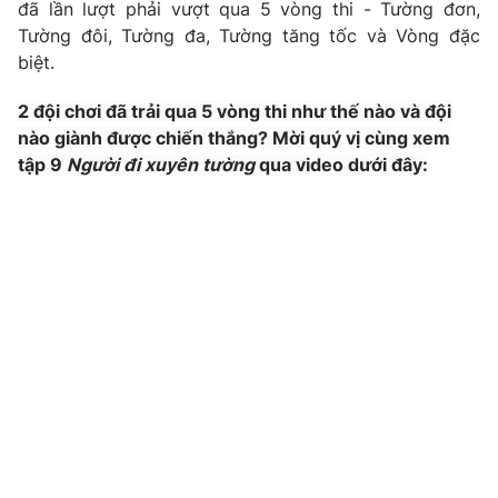
Phim VTV
đã lần lượt phải vượt qua 5 vòng thi - Tường đơn,
Giải trí
Tường đôi, Tường đa, Tường tăng tốc và Vòng đặc
Hậu trường
biệt.
Điện ảnh
Đời sống
Nhân vật
2 đội chơi đã trải qua 5 vòng thi như thế nào và đội
Âm nhạc
Du lịch
nào giành được chiến thắng? Mời quý vị cùng xem
Khán giả
Giáo dục
Sao
tập 9
Người đi xuyên tường
qua video dưới đây:
Làm đẹp
Giải sao mai
Tuyển sinh
Công nghệ
Chất lượng cuộc sống
Học trực tuyến
Hitech Công nghệ tương lai
Giao lưu trực tuyến
Sản phẩm
Lịch phát sóng
Thị trường
Tư vấn
Chuyên mục khác
Emagazine
Podcast