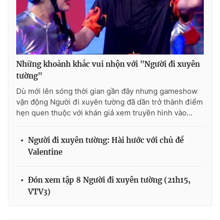
THỜI BÁO VTV
Những khoảnh khắc vui nhộn với "Người đi xuyên
tường"
Dù mới lên sóng thời gian gần đây nhưng gameshow
Theo dõi báo trên
vận động Người đi xuyên tường đã dần trở thành điểm
hẹn quen thuộc với khán giả xem truyền hình vào...
Cơ quan chủ quản:
Đài Truyền hình Việt Nam
Cơ quan báo chí:
Thời báo VTV
Người đi xuyên tường: Hài hước với chủ đề
Giấy phép hoạt động báo in và báo điện tử số 483/GP-BTTTT
Valentine
cấp ngày 29/12/2023
Tổng Biên tập:
Vũ Thanh Thủy
Đón xem tập 8 Người đi xuyên tường (21h15,
Phó Tổng Biên tập:
Nguyễn Thị Mỹ Hạnh, Phạm Quốc Thắng,
VTV3)
Nguyễn Trọng Ninh
Tổng đài VTV:
024.38 355 931 - 024.38 355 932