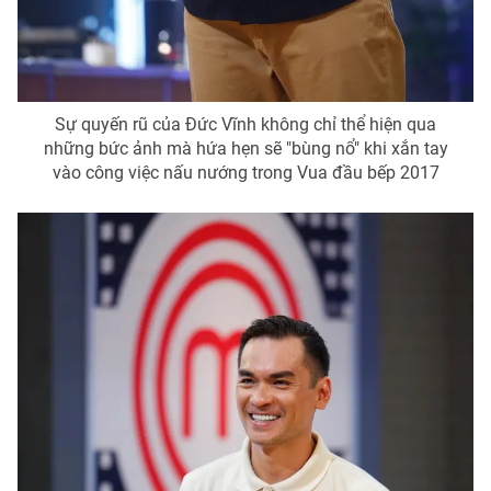
Sự quyến rũ của Đức Vĩnh không chỉ thể hiện qua
những bức ảnh mà hứa hẹn sẽ "bùng nổ" khi xắn tay
vào công việc nấu nướng trong Vua đầu bếp 2017