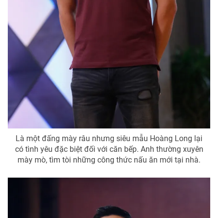
Là một đấng mày râu nhưng siêu mẫu Hoàng Long lại
có tình yêu đặc biệt đối với căn bếp. Anh thường xuyên
mày mò, tìm tòi những công thức nấu ăn mới tại nhà.