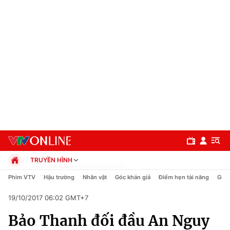
TRUYỀN HÌNH
Chính trị
Phim VTV
Hậu trường
Nhân vật
Góc khán giả
Điểm hẹn tài năng
Giải
Xã hội
19/10/2017 06:02 GMT+7
Pháp luật
Chuyên mục
Kinh tế
Bảo Thanh đối đầu An Nguy
Thể thao