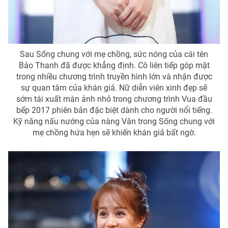
Photo
Infographic
Video
Shorts video
Sau Sống chung với mẹ chồng, sức nóng của cái tên
Bảo Thanh đã được khẳng định. Cô liên tiếp góp mặt
VTV Money
VTV Thể thao
trong nhiều chương trình truyền hình lớn và nhận được
sự quan tâm của khán giả. Nữ diễn viên xinh đẹp sẽ
sớm tái xuất màn ảnh nhỏ trong chương trình Vua đầu
VTV Sức khoẻ
Bất động sản
bếp 2017 phiên bản đặc biệt dành cho người nổi tiếng.
Kỹ năng nấu nướng của nàng Vân trong Sống chung với
mẹ chồng hứa hẹn sẽ khiến khán giả bất ngờ.
Thị trường 24h
Tấm lòng Việt
VTV4
Vươn mình bằng AI
VTV9
VTV8
Liên hệ tòa soạn
English