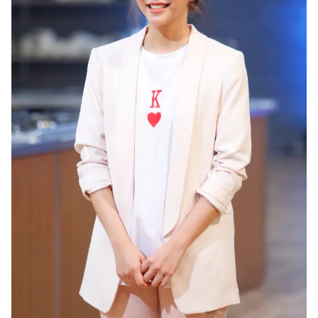
THỜI BÁO VTV
Theo dõi báo trên
Cơ quan chủ quản:
Đài Truyền hình Việt Nam
Cơ quan báo chí:
Thời báo VTV
Giấy phép hoạt động báo in và báo điện tử số 483/GP-BTTTT
cấp ngày 29/12/2023
Tổng Biên tập:
Vũ Thanh Thủy
Phó Tổng Biên tập:
Nguyễn Thị Mỹ Hạnh, Phạm Quốc Thắng,
Nguyễn Trọng Ninh
Tổng đài VTV:
024.38 355 931 - 024.38 355 932