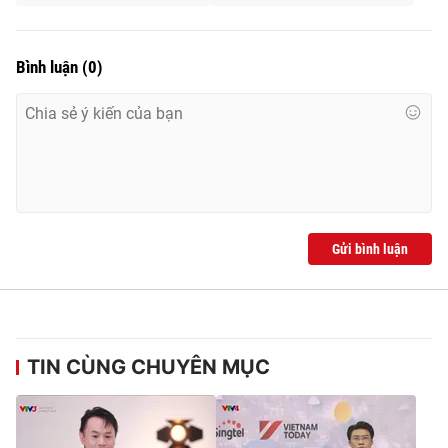
Bình luận
(
0
)
Gửi bình luận
TIN CÙNG CHUYÊN MỤC