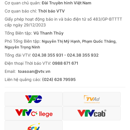
Cơ quan chủ quản:
Đài Truyền hình Việt Nam
Cơ quan báo chí:
Thời báo VTV
Giấy phép hoạt động báo in và báo điện tử số 483/GP-BTTTT
cấp ngày 29/12/2023
Tổng Biên tập:
Vũ Thanh Thủy
Phó Tổng Biên tập:
Nguyễn Thị Mỹ Hạnh, Phạm Quốc Thắng,
Nguyễn Trọng Ninh
Tổng đài VTV:
024.38 355 931 - 024.38 355 932
Ðiện thoại Thời báo VTV:
0988 671 671
Email:
toasoan@vtv.vn
Liên hệ quảng cáo:
(024) 626 79595