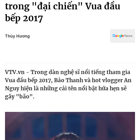
Chính trị
trong "đại chiến" Vua đầu
Truyền hình
bếp 2017
Văn hóa - Giải trí
Xã hội
Y tế
Đời sống
Thùy Hương
Pháp luật
Công nghệ
Giáo dục
Y tế
VTV.vn - Trong dàn nghệ sĩ nổi tiếng tham gia
Thế giới
Vua đầu bếp 2017, Bảo Thanh và hot vlogger An
Tin tức
Nguy hiện là những cái tên nổi bật hứa hẹn sẽ
Kinh tế
gây "bão".
Thế giới đó đây
Tài chính
Dữ liệu và đời sống
Câu chuyện quốc tế
Thị trường
Truyền hình
Góc doanh nghiệp