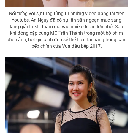
Ðiện thoại Thời báo VTV:
024.66 897 897
Email:
toasoan@vtv.vn
Nổi tiếng với sự tưng tửng từ những video đăng tải trên
Liên hệ quảng cáo:
Youtube, An Nguy đã có sự lấn sân ngoạn mục sang
024-7300.7108
làng giải trí khi tham gia vào nhiều dự án lớn nhỏ. Sau
khi đóng cặp cùng MC Trấn Thành trong một bộ phim
điện ảnh, hot girl xinh đẹp sẽ thể hiện tài năng trong căn
bếp chính của Vua đầu bếp 2017.
® Cấm sao chép dưới mọi hình thức nếu không có sự chấp
thuận bằng văn bản. Ghi rõ nguồn VTV.vn khi phát hành lại
thông tin từ website này.