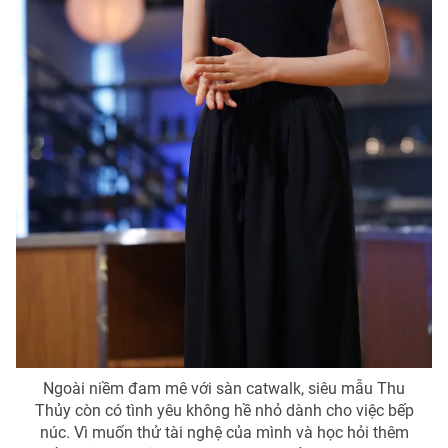
Ngoài niềm đam mê với sàn catwalk, siêu mẫu Thu
Thủy còn có tình yêu không hề nhỏ dành cho việc bếp
núc. Vì muốn thử tài nghệ của mình và học hỏi thêm