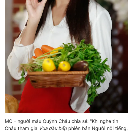
Email:
toasoan@vtv.vn
Liên hệ quảng cáo:
024-7300.7108
® Cấm sao chép dưới mọi hình thức nếu không có sự chấp
thuận bằng văn bản. Ghi rõ nguồn VTV.vn khi phát hành lại
thông tin từ website này.
MC - người mẫu Quỳnh Châu chia sẻ: "Khi nghe tin
Châu tham gia
Vua đầu bếp
phiên bản Người nổi tiếng,