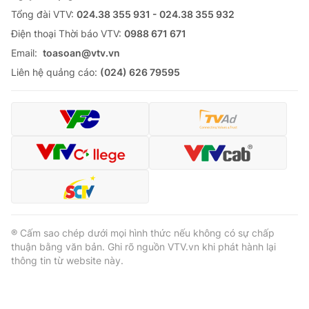
Tổng đài VTV:
024.38 355 931 - 024.38 355 932
Ðiện thoại Thời báo VTV:
0988 671 671
Email:
toasoan@vtv.vn
Liên hệ quảng cáo:
(024) 626 79595
® Cấm sao chép dưới mọi hình thức nếu không có sự chấp
thuận bằng văn bản. Ghi rõ nguồn VTV.vn khi phát hành lại
thông tin từ website này.