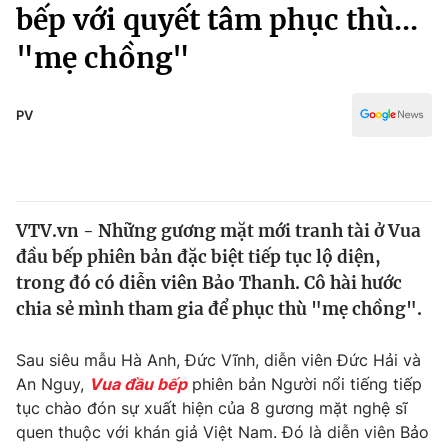
Chính trị
bếp với quyết tâm phục thù...
Truyền hình
"mẹ chồng"
Văn hóa - Giải trí
Xã hội
Y tế
Đời sống
PV
Pháp luật
Công nghệ
Giáo dục
Y tế
VTV.vn - Những gương mặt mới tranh tài ở Vua
Thế giới
đầu bếp phiên bản đặc biệt tiếp tục lộ diện,
Tin tức
trong đó có diễn viên Bảo Thanh. Cô hài hước
Kinh tế
chia sẻ mình tham gia để phục thù "mẹ chồng".
Thế giới đó đây
Tài chính
Dữ liệu và đời sống
Câu chuyện quốc tế
Sau siêu mẫu Hà Anh, Đức Vĩnh, diễn viên Đức Hải và
Thị trường
An Nguy,
Vua đầu bếp
phiên bản Người nổi tiếng tiếp
tục chào đón sự xuất hiện của 8 gương mặt nghệ sĩ
Truyền hình
Góc doanh nghiệp
quen thuộc với khán giả Việt Nam. Đó là diễn viên Bảo