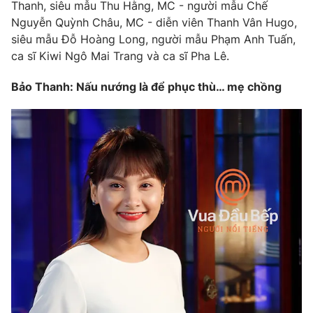
Phim VTV
Thanh, siêu mẫu Thu Hằng, MC - người mẫu Chế
Giải trí
Nguyễn Quỳnh Châu, MC - diễn viên Thanh Vân Hugo,
Hậu trường
siêu mẫu Đỗ Hoàng Long, người mẫu Phạm Anh Tuấn,
Điện ảnh
Đời sống
ca sĩ Kiwi Ngô Mai Trang và ca sĩ Pha Lê.
Nhân vật
Âm nhạc
Du lịch
Bảo Thanh: Nấu nướng là để phục thù… mẹ chồng
Khán giả
Giáo dục
Sao
Làm đẹp
Giải sao mai
Tuyển sinh
Công nghệ
Chất lượng cuộc sống
Học trực tuyến
Hitech Công nghệ tương lai
Giao lưu trực tuyến
Sản phẩm
Lịch phát sóng
Thị trường
Tư vấn
Chuyên mục khác
Emagazine
Podcast