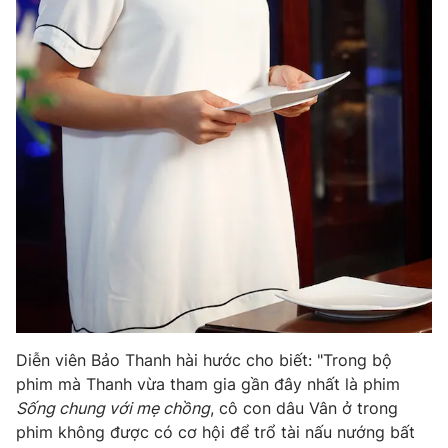
Photo
Infographic
Video
Shorts video
VTV Money
VTV Thể thao
VTV Sức khoẻ
Bất động sản
Thị trường 24h
Tấm lòng Việt
VTV4
Vươn mình bằng AI
Diễn viên Bảo Thanh hài hước cho biết: "Trong bộ
VTV9
VTV8
phim mà Thanh vừa tham gia gần đây nhất là phim
Sống chung với mẹ chồng
, cô con dâu Vân ở trong
phim không được có cơ hội để trổ tài nấu nướng bất
Liên hệ tòa soạn
English