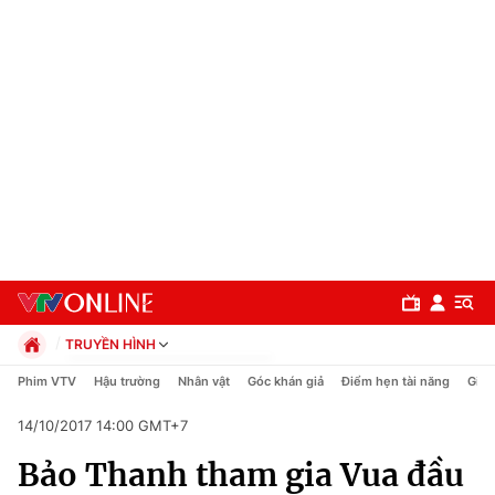
TRUYỀN HÌNH
Chính trị
Phim VTV
Hậu trường
Nhân vật
Góc khán giả
Điểm hẹn tài năng
Giải
Xã hội
14/10/2017 14:00 GMT+7
Pháp luật
Chuyên mục
Kinh tế
Bảo Thanh tham gia Vua đầu
Thể thao