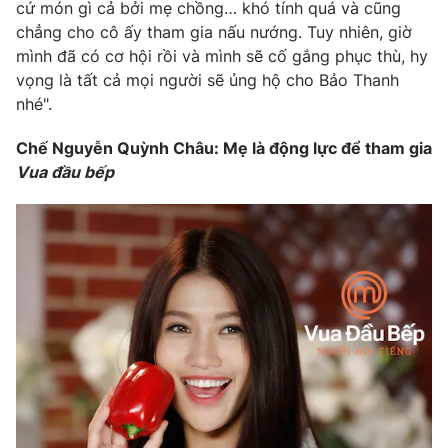
cứ món gì cả bởi mẹ chồng… khó tính quá và cũng
chẳng cho cô ấy tham gia nấu nướng. Tuy nhiên, giờ
mình đã có cơ hội rồi và mình sẽ cố gắng phục thù, hy
vọng là tất cả mọi người sẽ ủng hộ cho Bảo Thanh
THỜI BÁO VTV
nhé".
Chế Nguyễn Quỳnh Châu: Mẹ là động lực để tham gia
Theo dõi báo trên
Vua đầu bếp
Cơ quan chủ quản:
Đài Truyền hình Việt Nam
Cơ quan báo chí:
Thời báo VTV
Giấy phép hoạt động báo in và báo điện tử số 483/GP-BTTTT
cấp ngày 29/12/2023
Tổng Biên tập:
Vũ Thanh Thủy
Phó Tổng Biên tập:
Nguyễn Thị Mỹ Hạnh, Phạm Quốc Thắng,
Nguyễn Trọng Ninh
Tổng đài VTV:
024.38 355 931 - 024.38 355 932
Ðiện thoại Thời báo VTV:
024.66 897 897