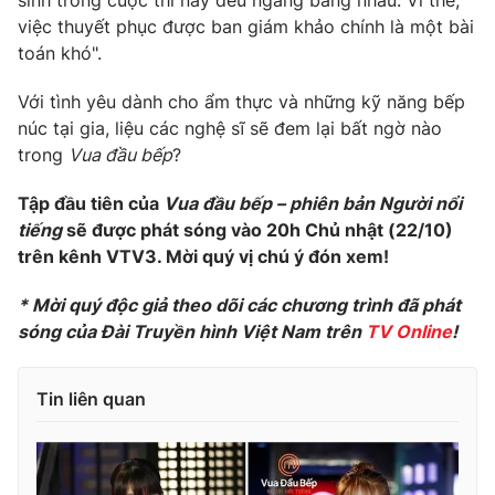
sinh trong cuộc thi này đều ngang bằng nhau. Vì thế,
việc thuyết phục được ban giám khảo chính là một bài
toán khó".
Với tình yêu dành cho ẩm thực và những kỹ năng bếp
núc tại gia, liệu các nghệ sĩ sẽ đem lại bất ngờ nào
trong
Vua đầu bếp
?
Tập đầu tiên của
Vua đầu bếp – phiên bản Người nổi
tiếng
sẽ được phát sóng vào 20h Chủ nhật (22/10)
trên kênh VTV3. Mời quý vị chú ý đón xem!
* Mời quý độc giả theo dõi các chương trình đã phát
sóng của Đài Truyền hình Việt Nam trên
TV Online
!
Tin liên quan