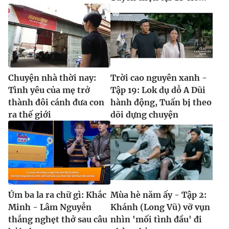
Chuyện nhà thời nay:
Trời cao nguyên xanh -
Tình yêu của mẹ trở
Tập 19: Lok dụ dỗ A Dũi
thành đôi cánh đưa con
hành động, Tuấn bị theo
ra thế giới
dõi dựng chuyện
Úm ba la ra chữ gì: Khắc
Mùa hè năm ấy - Tập 2:
Minh - Lâm Nguyễn
Khánh (Long Vũ) vỡ vụn
thắng nghẹt thở sau câu
nhìn 'mối tình đầu' đi