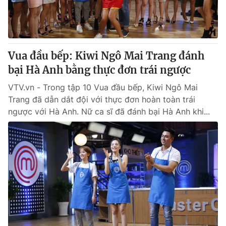
Thị trường 24h
Tấm lòng Việt
VTV4
Vươn mình bằng AI
Vua đầu bếp: Kiwi Ngô Mai Trang đánh
VTV9
VTV8
bại Hà Anh bằng thực đơn trái ngược
VTV.vn - Trong tập 10 Vua đầu bếp, Kiwi Ngô Mai
Liên hệ tòa soạn
English
Trang đã dẫn dắt đội với thực đơn hoàn toàn trái
ngược với Hà Anh. Nữ ca sĩ đã đánh bại Hà Anh khi...
THỜI BÁO VTV
Theo dõi báo trên
Cơ quan chủ quản:
Đài Truyền hình Việt Nam
Cơ quan báo chí:
Thời báo VTV