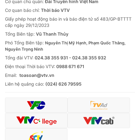
Cơ quan chủ quản:
Đài Truyền hình Việt Nam
Cơ quan báo chí:
Thời báo VTV
Giấy phép hoạt động báo in và báo điện tử số 483/GP-BTTTT
cấp ngày 29/12/2023
Tổng Biên tập:
Vũ Thanh Thủy
Phó Tổng Biên tập:
Nguyễn Thị Mỹ Hạnh, Phạm Quốc Thắng,
Nguyễn Trọng Ninh
Tổng đài VTV:
024.38 355 931 - 024.38 355 932
Ðiện thoại Thời báo VTV:
0988 671 671
Email:
toasoan@vtv.vn
Liên hệ quảng cáo:
(024) 626 79595