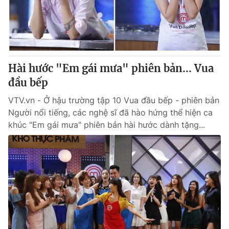
Giao lưu trực tuyến
Sản phẩm
Lịch phát sóng
Thị trường
Tư vấn
Hài hước "Em gái mưa" phiên bản... Vua
Chuyên mục khác
đầu bếp
Emagazine
Podcast
VTV.vn - Ở hậu trường tập 10 Vua đầu bếp - phiên bản
Người nổi tiếng, các nghệ sĩ đã hào hứng thể hiện ca
Photo
Infographic
khúc "Em gái mưa" phiên bản hài hước dành tặng...
Video
Shorts video
VTV Money
VTV Thể thao
VTV Sức khoẻ
Bất động sản