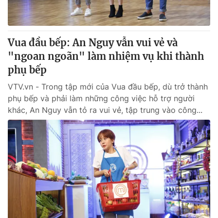
Giấy phép hoạt động báo in và báo điện tử số 483/GP-BTTTT
cấp ngày 29/12/2023
Tổng Biên tập:
Vũ Thanh Thủy
Vua đầu bếp: An Nguy vẫn vui vẻ và
Phó Tổng Biên tập:
Nguyễn Thị Mỹ Hạnh, Phạm Quốc Thắng,
"ngoan ngoãn" làm nhiệm vụ khi thành
Nguyễn Trọng Ninh
Tổng đài VTV:
phụ bếp
024.38 355 931 - 024.38 355 932
Ðiện thoại Thời báo VTV:
024.66 897 897
VTV.vn - Trong tập mới của Vua đầu bếp, dù trở thành
Email:
toasoan@vtv.vn
phụ bếp và phải làm những công việc hỗ trợ người
Liên hệ quảng cáo:
024-7300.7108
khác, An Nguy vẫn tỏ ra vui vẻ, tập trung vào công...