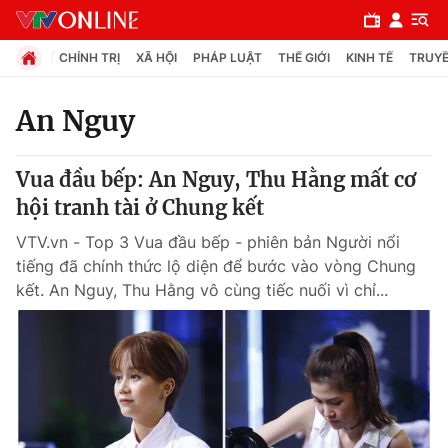
CHÍNH TRỊ
XÃ HỘI
PHÁP LUẬT
THẾ GIỚI
KINH TẾ
TRUYỀ
An Nguy
Chuyên mục
Vua đầu bếp: An Nguy, Thu Hằng mất cơ
Chính trị
hội tranh tài ở Chung kết
VTV.vn - Top 3 Vua đầu bếp - phiên bản Người nổi
Xã hội
tiếng đã chính thức lộ diện để bước vào vòng Chung
kết. An Nguy, Thu Hằng vô cùng tiếc nuối vì chỉ...
Pháp luật
Y tế
Thế giới