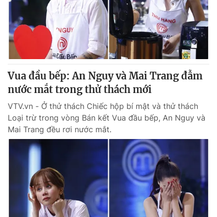
Tin tức
Kinh tế
Thế giới đó đây
Tài chính
Dữ liệu và đời sống
Câu chuyện quốc tế
Thị trường
Vua đầu bếp: An Nguy và Mai Trang đẫm
Truyền hình
Góc doanh nghiệp
nước mắt trong thử thách mới
Phim VTV
Giải trí
VTV.vn - Ở thử thách Chiếc hộp bí mật và thử thách
Hậu trường
Loại trừ trong vòng Bán kết Vua đầu bếp, An Nguy và
Điện ảnh
Mai Trang đều rơi nước mắt.
Đời sống
Nhân vật
Âm nhạc
Du lịch
Khán giả
Giáo dục
Sao
Làm đẹp
Giải sao mai
Tuyển sinh
Công nghệ
Chất lượng cuộc sống
Học trực tuyến
Hitech Công nghệ tương lai