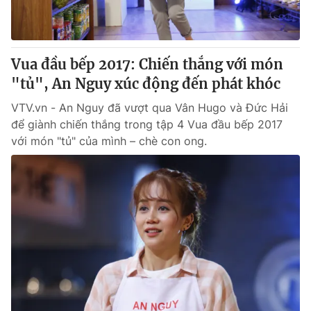
® Cấm sao chép dưới mọi hình thức nếu không có sự chấp
thuận bằng văn bản. Ghi rõ nguồn VTV.vn khi phát hành lại
Vua đầu bếp 2017: Chiến thắng với món
thông tin từ website này.
"tủ", An Nguy xúc động đến phát khóc
VTV.vn - An Nguy đã vượt qua Vân Hugo và Đức Hải
để giành chiến thắng trong tập 4 Vua đầu bếp 2017
với món "tủ" của mình – chè con ong.