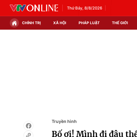
Thứ Bảy, 8/8/2026
CHÍNH TRỊ
XÃ HỘI
PHÁP LUẬT
THẾ GIỚI
Chính trị
Xã hội
Thế giới
Kinh tế
Tin tức
Tài chính
Thế giới đó đây
Thị trường
Câu chuyện quốc tế
Góc doanh nghiệp
Dữ liệu và đời sống
Truyền hình
Bố ơi! Mình đi đâu thế