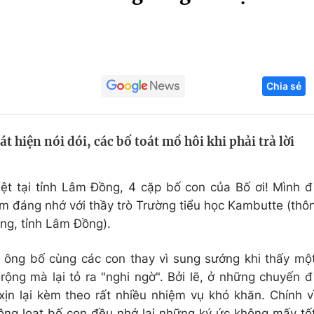
Góc ảnh
Giáo dục
Công nghệ
Chia sẻ
Tuyển sinh
Hitech Công ng
Học trực tuyến
Sản phẩm
 hiện nói dói, các bố toát mồ hôi khi phải trả lời
g
Thị trường
Tư vấn
iệt tại tỉnh Lâm Đồng, 4 cặp bố con của Bố ơi! Mình đ
m đáng nhớ với thầy trò Trường tiểu học Kambutte (thô
ng, tỉnh Lâm Đồng).
 ông bố cùng các con thay vì sung sướng khi thấy mộ
ộng mà lại tỏ ra "nghi ngờ". Bởi lẽ, ở những chuyến đ
xịn lại kèm theo rất nhiều nhiệm vụ khó khăn. Chính v
đồng loạt bố con đều nhớ lại những ký ức không mấy tố