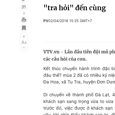
"tra hỏi" đến cùng
0
PV
02/04/2016 15:25 GMT+7
Giải trí
Đời sống
Điện ảnh
Du lịch
Âm nhạc
Làm đẹp
VTV.vn - Lần đầu tiên đội mũ phát
Sao
Chất lượng cuộc sốn
các câu hỏi của con.
Kết thúc chuyến hành trình đặc b
đâu thế? mùa 2 đã có nhiều kỷ niệ
Đa Hoa, xã Tu Tra, huyện Đơn Dươ
Di chuyển về thành phố Đà Lạt, 4
khách sạn sang trọng vừa to vừa r
trước đó, việc được ở khách sạn 
vậy, khi nhìn thấy khách sạn to, 