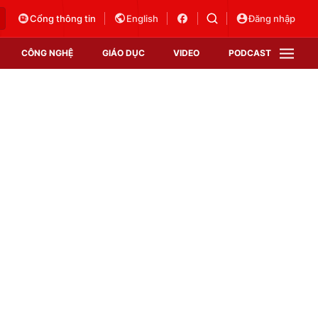
Cổng thông tin
English
Đăng nhập
CÔNG NGHỆ
GIÁO DỤC
VIDEO
PODCAST
VTV Money
VTV Thể thao
VTV Sức khoẻ
Bất động sản
Thị trường 24h
Tấm lòng Việt
Vươn mình bằng AI
VTV4
VTV8
VTV9
Lịch phát sóng
Giao lưu trực tuyến
Sự kiện