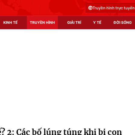
Truyền hình trực tuyến
KINH TẾ
TRUYỀN HÌNH
GIẢI TRÍ
Y TẾ
ĐỜI SỐNG
Pháp luật
Y tế
Truyền hình
Multimedia
Phim VTV
Video
Hậu trường
Shorts video
Nhân vật
Podcast
Khán giả
EMagazine
Giải sao mai
Photo
? 2: Các bố lúng túng khi bị con
Infographic