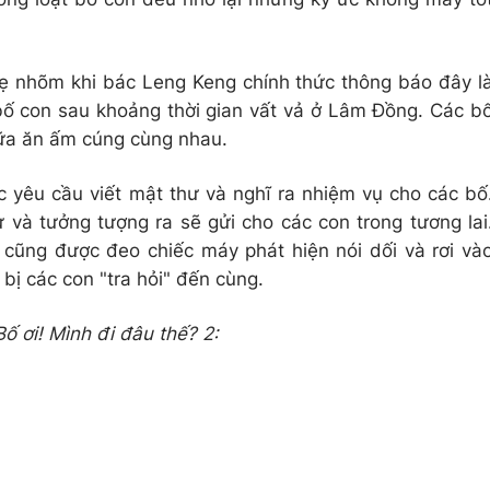
hẹ nhõm khi bác Leng Keng chính thức thông báo đây l
ố con sau khoảng thời gian vất vả ở Lâm Đồng. Các b
bữa ăn ấm cúng cùng nhau.
yêu cầu viết mật thư và nghĩ ra nhiệm vụ cho các bố
ư và tưởng tượng ra sẽ gửi cho các con trong tương lai
 cũng được đeo chiếc máy phát hiện nói dối và rơi và
 bị các con "tra hỏi" đến cùng.
ố ơi! Mình đi đâu thế? 2: