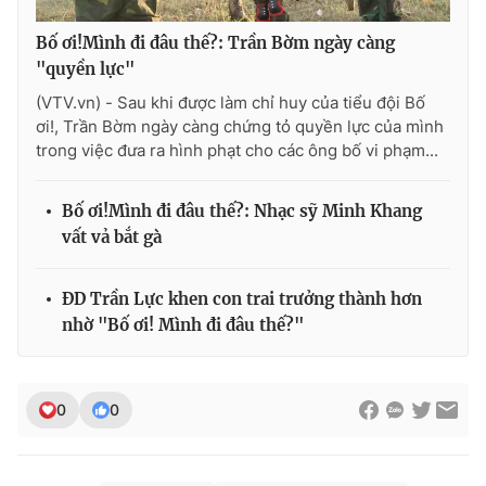
Bố ơi!Mình đi đâu thế?: Trần Bờm ngày càng
"quyền lực"
(VTV.vn) - Sau khi được làm chỉ huy của tiểu đội Bố
THỜI BÁO VTV
ơi!, Trần Bờm ngày càng chứng tỏ quyền lực của mình
trong việc đưa ra hình phạt cho các ông bố vi phạm...
Theo dõi báo trên
Bố ơi!Mình đi đâu thế?: Nhạc sỹ Minh Khang
vất vả bắt gà
Cơ quan chủ quản:
Đài Truyền hình Việt Nam
ĐD Trần Lực khen con trai trưởng thành hơn
Cơ quan báo chí:
Thời báo VTV
nhờ "Bố ơi! Mình đi đâu thế?"
Giấy phép hoạt động báo in và báo điện tử số 483/GP-BTTTT
cấp ngày 29/12/2023
Tổng Biên tập:
Vũ Thanh Thủy
0
0
Phó Tổng Biên tập:
Nguyễn Thị Mỹ Hạnh, Phạm Quốc Thắng,
Nguyễn Trọng Ninh
Tổng đài VTV:
024.38 355 931 - 024.38 355 932