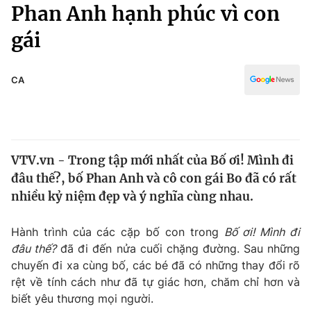
Chính trị
Phan Anh hạnh phúc vì con
Truyền hình
gái
Văn hóa - Giải trí
Xã hội
Y tế
Đời sống
CA
Pháp luật
Công nghệ
Giáo dục
Y tế
VTV.vn - Trong tập mới nhất của Bố ơi! Mình đi
Thế giới
đâu thế?, bố Phan Anh và cô con gái Bo đã có rất
Tin tức
nhiều kỷ niệm đẹp và ý nghĩa cùng nhau.
Kinh tế
Thế giới đó đây
Hành trình của các cặp bố con trong
Bố ơi! Mình đi
Tài chính
Dữ liệu và đời sống
đâu thế?
đã đi đến nửa cuối chặng đường. Sau những
Câu chuyện quốc tế
Thị trường
chuyến đi xa cùng bố, các bé đã có những thay đổi rõ
rệt về tính cách như đã tự giác hơn, chăm chỉ hơn và
Truyền hình
Góc doanh nghiệp
biết yêu thương mọi người.