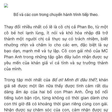
Phim VTV
Giải trí
Hậu trường
Bố và các con trong chuyến hành trình tiếp theo.
Điện ảnh
Đời sống
Nhân vật
Âm nhạc
Thay đổi nhiều nhất có lẽ là cô chị cả Phan Bo, từ một
Du lịch
Khán giả
cô bé hơi lạnh lùng, ít nói và khó hòa nhập đã trở
Giáo dục
Sao
thành một người chị cả thực sự có trách nhiệm, biết
Làm đẹp
Giải sao mai
Tuyển sinh
nhường nhịn và chăm lo cho các em, đặc biệt là sự
Công nghệ
Chất lượng cuộc sống
bạo dạn, mạnh mẽ và tự lập. Cô con gái nhỏ của MC
Học trực tuyến
Phan Anh trong những tập gần đây luôn nhận được sự
Hitech Công nghệ tương lai
yêu mến của khán giả vì cá tính và sự trưởng thành
Giao lưu trực tuyến
của mình.
Sản phẩm
Lịch phát sóng
Thị trường
Trong tập mới nhất của
Bố ơi! Mình đi đâu thế?,
khán
giả sẽ được một lần nữa thấy được tình cảm rất dịu
Tư vấn
dàng ấm áp của hai bố con Phan Anh. Ông bố nổi
Chuyên mục khác
tiếng luôn bận rộn, từng không có thời gian dành cho
con thì giờ đã có khoảng thời gian riêng cùng con gái.
Emagazine
Podcast
Nhận được sự chăm sóc của con, cảm nhận được sự