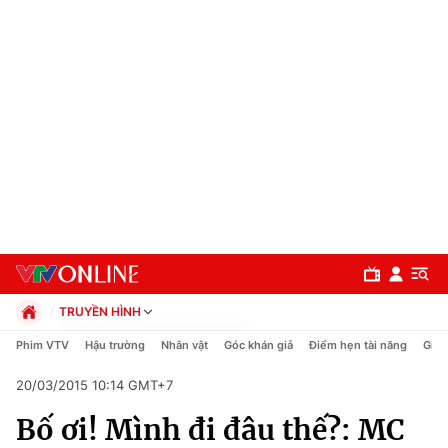
TRUYỀN HÌNH
Chính trị
Phim VTV
Hậu trường
Nhân vật
Góc khán giả
Điểm hẹn tài năng
Giải
Xã hội
20/03/2015 10:14 GMT+7
Pháp luật
Chuyên mục
Kinh tế
Bố ơi! Mình đi đâu thế?: MC
Thể thao