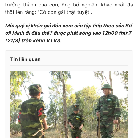
trưởng thành của con, ông bố nghiêm khắc nhất đã
Photo
Infographic
thốt lên rằng: "Có con gái thật tuyệt".
Mời quý vị khán giả đón xem các tập tiếp theo của Bố
Video
Shorts video
ơi! Mình đi đâu thế? được phát sóng vào 12h00 thứ 7
(21/3) trên kênh VTV3.
VTV Money
VTV Thể thao
Tin liên quan
VTV Sức khoẻ
Bất động sản
Thị trường 24h
Tấm lòng Việt
VTV4
Vươn mình bằng AI
VTV9
VTV8
Liên hệ tòa soạn
English