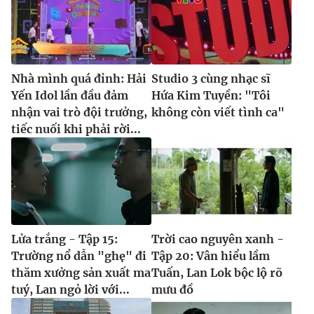
Nhà mình quá đỉnh: Hải
Studio 3 cùng nhạc sĩ
Yến Idol lần đầu đảm
Hứa Kim Tuyền: "Tôi
nhận vai trò đội trưởng,
không còn viết tình ca"
tiếc nuối khi phải rời...
Lửa trắng - Tập 15:
Trời cao nguyên xanh -
Trường nổ dẫn "ghẹ" đi
Tập 20: Vân hiểu lầm
thăm xưởng sản xuất ma
Tuấn, Lan Lok bộc lộ rõ
tuý, Lan ngỏ lời với...
mưu đồ