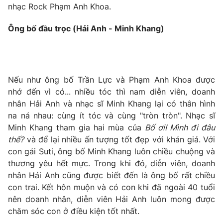
nhạc Rock Phạm Anh Khoa.
Photo
Infographic
Ông bố đầu trọc (Hải Anh - Minh Khang)
Video
Shorts video
VTV Money
VTV Thể thao
Nếu như ông bố Trần Lực và Phạm Anh Khoa được
nhớ đến vì có... nhiều tóc thì nam diễn viên, doanh
VTV Sức khoẻ
Bất động sản
nhân Hải Anh và nhạc sĩ Minh Khang lại có thân hình
na ná nhau: cùng ít tóc và cùng "tròn tròn". Nhạc sĩ
Minh Khang tham gia hai mùa của
Bố ơi! Mình đi đâu
Thị trường 24h
Tấm lòng Việt
thế?
và để lại nhiều ấn tượng tốt đẹp với khán giả. Với
con gái Suti, ông bố Minh Khang luôn chiều chuộng và
VTV4
Vươn mình bằng AI
thương yêu hết mực. Trong khi đó, diễn viên, doanh
nhân Hải Anh cũng được biết đến là ông bố rất chiều
con trai. Kết hôn muộn và có con khi đã ngoài 40 tuổi
VTV9
VTV8
nên doanh nhân, diễn viên Hải Anh luôn mong được
chăm sóc con ở điều kiện tốt nhất.
Liên hệ tòa soạn
English