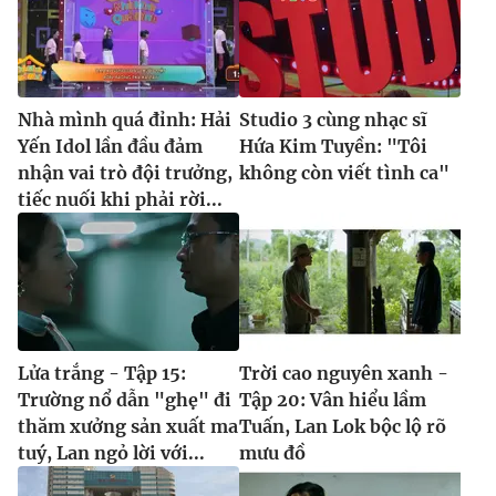
Nhà mình quá đỉnh: Hải
Studio 3 cùng nhạc sĩ
Yến Idol lần đầu đảm
Hứa Kim Tuyền: "Tôi
nhận vai trò đội trưởng,
không còn viết tình ca"
tiếc nuối khi phải rời...
Lửa trắng - Tập 15:
Trời cao nguyên xanh -
Trường nổ dẫn "ghẹ" đi
Tập 20: Vân hiểu lầm
thăm xưởng sản xuất ma
Tuấn, Lan Lok bộc lộ rõ
tuý, Lan ngỏ lời với...
mưu đồ