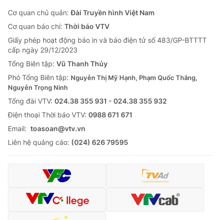
Cơ quan chủ quản:
Đài Truyền hình Việt Nam
Cơ quan báo chí:
Thời báo VTV
Giấy phép hoạt động báo in và báo điện tử số 483/GP-BTTTT
cấp ngày 29/12/2023
Tổng Biên tập:
Vũ Thanh Thủy
Phó Tổng Biên tập:
Nguyễn Thị Mỹ Hạnh, Phạm Quốc Thắng,
Nguyễn Trọng Ninh
Tổng đài VTV:
024.38 355 931 - 024.38 355 932
Ðiện thoại Thời báo VTV:
0988 671 671
Email:
toasoan@vtv.vn
Liên hệ quảng cáo:
(024) 626 79595