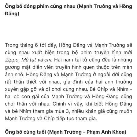
Ông bố đóng phim cùng nhau (Mạnh Trường và Hồng
Đăng)
THỜI BÁO VTV
Trong tháng 6 tới đây, Hồng Đăng và Mạnh Trường sẽ
Theo dõi báo trên
cùng nhau xuất hiện trong bộ phim truyền hình mới
Zippo, Mù tạt và em
. Hai nam tài tử cũng đều là những
Cơ quan chủ quản:
Đài Truyền hình Việt Nam
gương mặt diễn viên truyền hình quen thuộc trên màn
Cơ quan báo chí:
ảnh nhỏ. Hồng Đăng và Mạnh Trường ở ngoài đời cũng
Thời báo VTV
rất thân thiết với nhau, gia đình của hai anh thường
Giấy phép hoạt động báo in và báo điện tử số 483/GP-BTTTT
cấp ngày 29/12/2023
xuyên gặp gỡ và đi chơi cùng nhau. Bé Chíp và Nhím -
hai cô con gái của Mạnh Trường và Hồng Đăng cũng
Tổng Biên tập:
Vũ Thanh Thủy
chơi thân với nhau. Chính vì vậy, khi biết Hồng Đăng
Phó Tổng Biên tập:
Nguyễn Thị Mỹ Hạnh, Phạm Quốc Thắng,
và bé Nhím tham gia mùa 3, nhiều khán giả cũng muốn
Nguyễn Trọng Ninh
Mạnh Trường và Chíp tiếp tục tham gia.
Tổng đài VTV:
024.38 355 931 - 024.38 355 932
Ðiện thoại Thời báo VTV:
024.66 897 897
Ông bố cùng tuổi (Mạnh Trường - Phạm Anh Khoa)