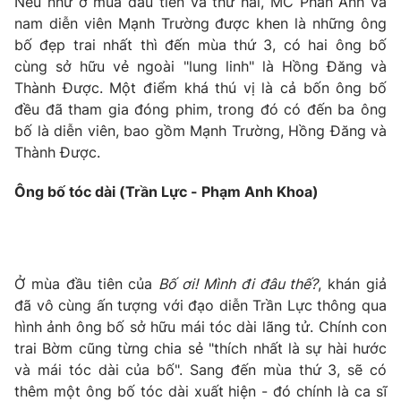
Nếu như ở mùa đầu tiên và thứ hai, MC Phan Anh và
Phim VTV
Giải trí
nam diễn viên Mạnh Trường được khen là những ông
Hậu trường
bố đẹp trai nhất thì đến mùa thứ 3, có hai ông bố
Điện ảnh
cùng sở hữu vẻ ngoài "lung linh" là Hồng Đăng và
Đời sống
Nhân vật
Thành Được. Một điểm khá thú vị là cả bốn ông bố
Âm nhạc
Du lịch
đều đã tham gia đóng phim, trong đó có đến ba ông
Khán giả
Giáo dục
Sao
bố là diễn viên, bao gồm Mạnh Trường, Hồng Đăng và
Làm đẹp
Giải sao mai
Thành Được.
Tuyển sinh
Công nghệ
Chất lượng cuộc sống
Ông bố tóc dài (Trần Lực - Phạm Anh Khoa)
Học trực tuyến
Hitech Công nghệ tương lai
Giao lưu trực tuyến
Sản phẩm
Lịch phát sóng
Thị trường
Ở mùa đầu tiên của
Bố ơi! Mình đi đâu thế?
, khán giả
đã vô cùng ấn tượng với đạo diễn Trần Lực thông qua
Tư vấn
hình ảnh ông bố sở hữu mái tóc dài lãng tử. Chính con
Chuyên mục khác
trai Bờm cũng từng chia sẻ "thích nhất là sự hài hước
và mái tóc dài của bố". Sang đến mùa thứ 3, sẽ có
Emagazine
Podcast
thêm một ông bố tóc dài xuất hiện - đó chính là ca sĩ