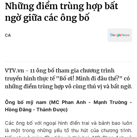
Chính trị
Những điểm trùng hợp bất
Truyền hình
ngờ giữa các ông bố
Văn hóa - Giải trí
Xã hội
Y tế
Đời sống
CA
Pháp luật
Công nghệ
Giáo dục
Y tế
VTV.vn - 11 ông bố tham gia chương trình
Thế giới
truyền hình thực tế "Bố ơi! Mình đi đâu thế?" có
Tin tức
những điểm trùng hợp vô cùng thú vị và bất ngờ.
Kinh tế
Thế giới đó đây
Ông bố mỹ nam (MC Phan Anh - Mạnh Trường -
Tài chính
Dữ liệu và đời sống
Hồng Đăng - Thành Được)
Câu chuyện quốc tế
Thị trường
Các ông bố với ngoại hình điển trai và bảnh bao luôn
Truyền hình
Góc doanh nghiệp
là một trong những yếu tố thu hút của chương trình.