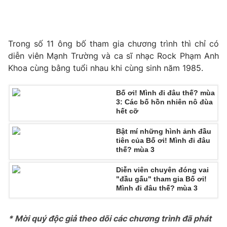
Email:
toasoan@vtv.vn
Liên hệ quảng cáo:
024-7300.7108
Trong số 11 ông bố tham gia chương trình thì chỉ có
diễn viên Mạnh Trường và ca sĩ nhạc Rock Phạm Anh
Khoa cùng bằng tuổi nhau khi cùng sinh năm 1985.
Bố ơi! Mình đi đâu thế? mùa
3: Các bố hồn nhiên nô đùa
hết cỡ
Bật mí những hình ảnh đầu
tiên của Bố ơi! Mình đi đâu
thế? mùa 3
® Cấm sao chép dưới mọi hình thức nếu không có sự chấp
thuận bằng văn bản. Ghi rõ nguồn VTV.vn khi phát hành lại
Diễn viên chuyên đóng vai
thông tin từ website này.
"đầu gấu" tham gia Bố ơi!
Mình đi đâu thế? mùa 3
* Mời quý độc giả theo dõi các chương trình đã phát