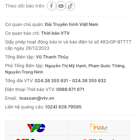
Theo dõi báo trên
Cơ quan chủ quản:
Đài Truyền hình Việt Nam
Cơ quan báo chí:
Thời báo VTV
Giấy phép hoạt động báo in và báo điện tử số 483/GP-BTTTT
cấp ngày 29/12/2023
Tổng Biên tập:
Vũ Thanh Thủy
Phó Tổng Biên tập:
Nguyễn Thị Mỹ Hạnh, Phạm Quốc Thắng,
Nguyễn Trọng Ninh
Tổng đài VTV:
024.38 355 931 - 024.38 355 932
Ðiện thoại Thời báo VTV:
0988 671 671
Email:
toasoan@vtv.vn
Liên hệ quảng cáo:
(024) 626 79595