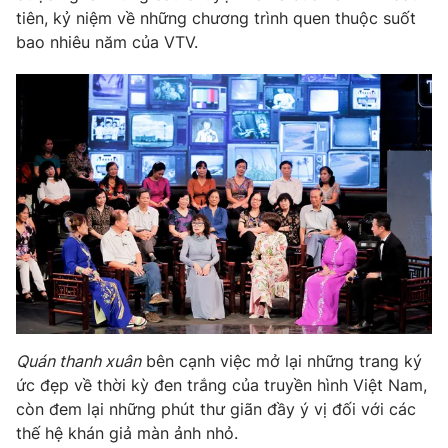
Phim VTV
tiên, kỷ niệm về những chương trình quen thuộc suốt
Giải trí
bao nhiêu năm của VTV.
Hậu trường
Điện ảnh
Đời sống
Nhân vật
Âm nhạc
Du lịch
Khán giả
Giáo dục
Sao
Làm đẹp
Giải sao mai
Tuyển sinh
Công nghệ
Chất lượng cuộc sống
Học trực tuyến
Hitech Công nghệ tương lai
Giao lưu trực tuyến
Sản phẩm
Lịch phát sóng
Thị trường
Tư vấn
Quán thanh xuân
bên cạnh việc mở lại những trang ký
ức đẹp về thời kỳ đen trắng của truyền hình Việt Nam,
Chuyên mục khác
còn đem lại những phút thư giãn đầy ý vị đối với các
Emagazine
Podcast
thế hệ khán giả màn ảnh nhỏ.