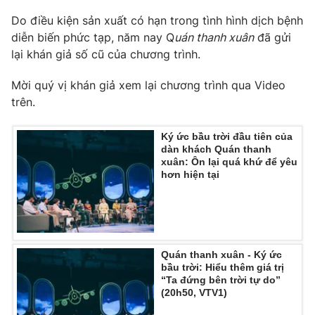
Do điều kiện sản xuất có hạn trong tình hình dịch bệnh
Photo
Infographic
diễn biến phức tạp, năm nay Q
uán thanh xuân
đã gửi
lại khán giả số cũ của chương trình.
Video
Shorts video
Mời quý vị khán giả xem lại chương trình qua Video
trên.
VTV Money
VTV Thể thao
Ký ức bầu trời đầu tiên của
VTV Sức khoẻ
Bất động sản
dàn khách Quán thanh
xuân: Ôn lại quá khứ để yêu
hơn hiện tại
Thị trường 24h
Tấm lòng Việt
VTV4
Vươn mình bằng AI
Quán thanh xuân - Ký ức
VTV9
VTV8
bầu trời: Hiểu thêm giá trị
“Ta đứng bên trời tự do”
(20h50, VTV1)
Liên hệ tòa soạn
English