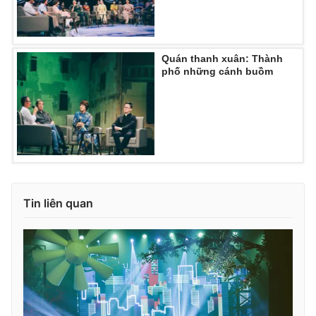
Quán thanh xuân: Thành
THỜI BÁO VTV
phố những cánh buồm
Theo dõi báo trên
Cơ quan chủ quản:
Đài Truyền hình Việt Nam
Cơ quan báo chí:
Thời báo VTV
Tin liên quan
Giấy phép hoạt động báo in và báo điện tử số 483/GP-BTTTT
cấp ngày 29/12/2023
Tổng Biên tập:
Vũ Thanh Thủy
Phó Tổng Biên tập:
Nguyễn Thị Mỹ Hạnh, Phạm Quốc Thắng,
Nguyễn Trọng Ninh
Tổng đài VTV:
024.38 355 931 - 024.38 355 932