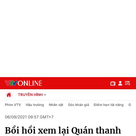
TRUYỀN HÌNH
Chính trị
Phim VTV
Hậu trường
Nhân vật
Góc khán giả
Điểm hẹn tài năng
Giải
Xã hội
06/09/2021 09:57 GMT+7
Pháp luật
Chuyên mục
Kinh tế
Bồi hồi xem lại Quán thanh
Thể thao