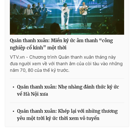
Ðiện thoại Thời báo VTV:
024.66 897 897
Email:
toasoan@vtv.vn
Liên hệ quảng cáo:
024-7300.7108
Quán thanh xuân: Miền ký ức âm thanh “công
nghiệp cổ kính” một thời
VTV.vn - Chương trình Quán thanh xuân tháng này
đưa người xem về với thanh âm của còi tàu vào những
năm 70, 80 của thế kỷ trước.
Quán thanh xuân: Nhẹ nhàng đánh thức ký ức
về Hà Nội xưa
® Cấm sao chép dưới mọi hình thức nếu không có sự chấp
thuận bằng văn bản. Ghi rõ nguồn VTV.vn khi phát hành lại
Quán thanh xuân: Khép lại với những thương
thông tin từ website này.
yêu một trời ký ức thời xem vô tuyến