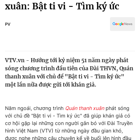
Chính trị
xuân: Bật ti vi - Tìm ký ức
Truyền hình
Văn hóa - Giải trí
Xã hội
Y tế
PV
Đời sống
Pháp luật
Công nghệ
Giáo dục
Y tế
VTV.vn - Hướng tới kỷ niệm 51 năm ngày phát
sóng chương trình đầu tiên của Đài THVN, Quán
Thế giới
thanh xuân với chủ đề "Bật ti vi - Tìm ký ức"
một lần nữa được gửi tới khán giả.
Tin tức
Kinh tế
Thế giới đó đây
Tài chính
Năm ngoái, chương trình
Quán thanh xuân
phát sóng
Dữ liệu và đời sống
Câu chuyện quốc tế
với chủ đề "Bật ti vi - Tìm ký ức" đã giúp khán giả có
Thị trường
cơ hội gặp lại những con người gắn bó với Đài Truyền
Truyền hình
Góc doanh nghiệp
hình Việt Nam (VTV) từ những ngày đầu gian khó,
được nghe những câu chuyện kể về buổi lên hình đầu