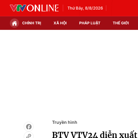
Thứ Bảy, 8/8/2026
CHÍNH TRỊ
XÃ HỘI
PHÁP LUẬT
THẾ GIỚI
Chính trị
Xã hội
Thế giới
Kinh tế
Tin tức
Tài chính
Thế giới đó đây
Thị trường
Câu chuyện quốc tế
Góc doanh nghiệp
Dữ liệu và đời sống
Truyền hình
BTV VTV24 diễn xuất 