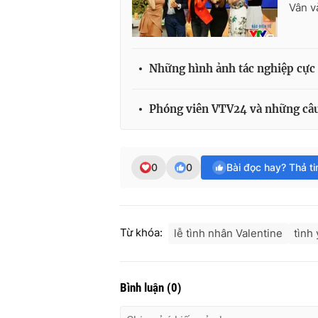
Vân v
Những hình ảnh tác nghiệp cực
Phóng viên VTV24 và những câu 
0
0
Bài đọc hay? Thả t
Từ khóa:
lễ tình nhân Valentine
tình
Bình luận
(
0
)