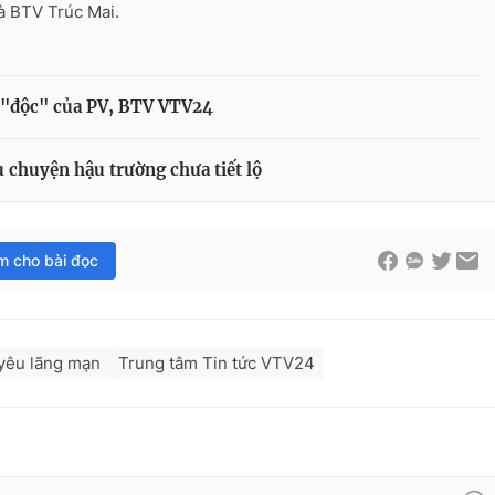
à BTV Trúc Mai.
 "độc" của PV, BTV VTV24
chuyện hậu trường chưa tiết lộ
im cho bài đọc
 yêu lãng mạn
Trung tâm Tin tức VTV24