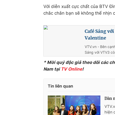
Với diễn xuất cực chất của BTV Đ
chắc chắn bạn sẽ không thể nhịn c
Café Sáng với
Valentine
VTV.vn - Bên cạnh
Sáng với VTV3 còn
* Mời quý độc giả theo dõi các c
Nam tại
TV Online
!
Tin liên quan
Dàn m
VTV.v
hiện 