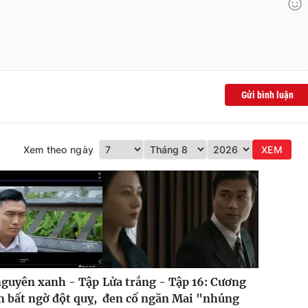
Gửi bình luận
Xem theo ngày
XEM
nguyên xanh - Tập
Lửa trắng - Tập 16: Cương
n bất ngờ đột quỵ,
đen cố ngăn Mai "nhúng