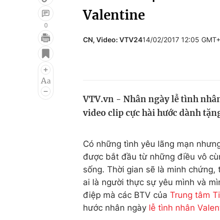
Valentine
0
CN, Video: VTV24
14/02/2017 12:05 GMT
Giải trí
Đời sống
Điện ảnh
Du lịch
Âm nhạc
Làm đẹp
VTV.vn - Nhân ngày lễ tình nhân
Sao
Chất lượng cuộc sốn
video clip cực hài hước dành tặn
Có những tình yêu lãng mạn nhưng 
được bắt đầu từ những điều vô cù
sống. Thời gian sẽ là minh chứng, 
ai là người thực sự yêu mình và mì
điệp mà các BTV của
Trung tâm T
hước nhân ngày
lễ tình nhân Valen