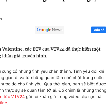
Góc ảnh
+7
Giáo dục
Công nghệ
Chia sẻ
Tuyển sinh
Hitech Công ng
Học trực tuyến
Sản phẩm
 Valentine, các BTV của VTV24 đã thực hiện một
g
Thị trường
g khán giả truyền hình.
Tư vấn
cũng có những tình yêu chân thành. Tình yêu đôi khi
ng giản dị và từ những quan tâm nhỏ nhặt trong cuộc
thước đo cho tình yêu. Qua thời gian, bạn sẽ biết được
nh thực sự sẽ quan tâm tới ai. Đó chính là những thông
in tức VTV24
gửi tới khán giả trong video clip cực hài
tine
.