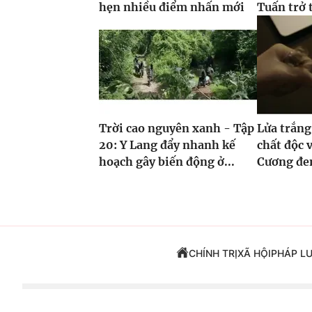
hẹn nhiều điểm nhấn mới
Tuấn trở 
Trời cao nguyên xanh - Tập
Lửa trắng
20: Y Lang đẩy nhanh kế
chất độc v
hoạch gây biến động ở...
Cương đe
CHÍNH TRỊ
XÃ HỘI
PHÁP L