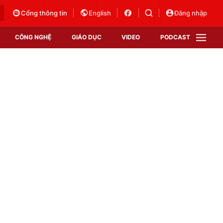
Cổng thông tin
English
Đăng nhập
CÔNG NGHỆ
GIÁO DỤC
VIDEO
PODCAST
VTV Money
VTV Thể thao
VTV Sức khoẻ
Bất động sản
Thị trường 24h
Tấm lòng Việt
Vươn mình bằng AI
VTV4
VTV8
VTV9
Lịch phát sóng
Giao lưu trực tuyến
Sự kiện