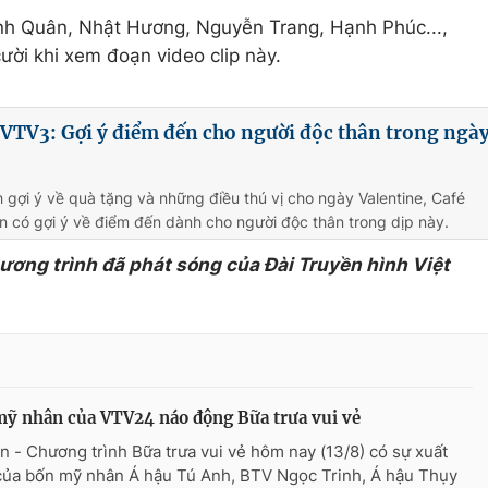
ình Quân, Nhật Hương, Nguyễn Trang, Hạnh Phúc...,
ười khi xem đoạn video clip này.
 VTV3: Gợi ý điểm đến cho người độc thân trong ngà
 gợi ý về quà tặng và những điều thú vị cho ngày Valentine, Café
 có gợi ý về điểm đến dành cho người độc thân trong dịp này.
hương trình đã phát sóng của Đài Truyền hình Việt
ỹ nhân của VTV24 náo động Bữa trưa vui vẻ
n - Chương trình Bữa trưa vui vẻ hôm nay (13/8) có sự xuất
của bốn mỹ nhân Á hậu Tú Anh, BTV Ngọc Trinh, Á hậu Thụy