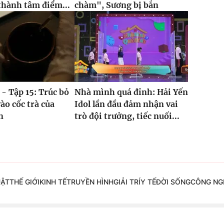
thành tâm điểm...
chàm", Sương bị bắn
 - Tập 15: Trúc bỏ
Nhà mình quá đỉnh: Hải Yến
ào cốc trà của
Idol lần đầu đảm nhận vai
n
trò đội trưởng, tiếc nuối...
UẬT
THẾ GIỚI
KINH TẾ
TRUYỀN HÌNH
GIẢI TRÍ
Y TẾ
ĐỜI SỐNG
CÔNG NG