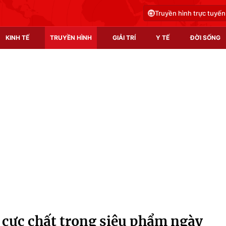
Truyền hình trực tuyến
KINH TẾ
TRUYỀN HÌNH
GIẢI TRÍ
Y TẾ
ĐỜI SỐNG
Pháp luật
Y tế
Truyền hình
Multimedia
Phim VTV
Video
Hậu trường
Shorts video
Nhân vật
Podcast
Khán giả
EMagazine
Giải sao mai
Photo
cực chất trong siêu phẩm ngày
Infographic