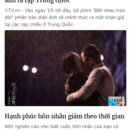
ảnh ra rạp Trung Quốc
VTV.vn - Vào ngày 1/5 tới đây, bộ phim "Bên nhau trọn
đời" phiên bản điện ảnh sẽ chính thức ra mắt khán giả
tại các rạp chiếu ở Trung Quốc.
Hạnh phúc hôn nhân giảm theo thời gian
Một nghiên cứu cho biết cuộc hôn nhân của bạn có