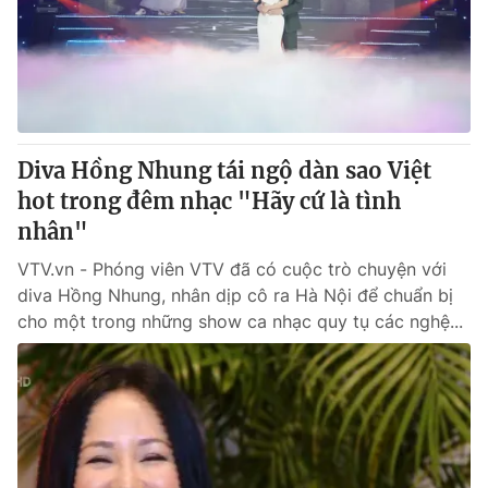
Tin tức
Kinh tế
Thế giới đó đây
Tài chính
Dữ liệu và đời sống
Câu chuyện quốc tế
Thị trường
Diva Hồng Nhung tái ngộ dàn sao Việt
Truyền hình
Góc doanh nghiệp
hot trong đêm nhạc "Hãy cứ là tình
Phim VTV
nhân"
Giải trí
Hậu trường
VTV.vn - Phóng viên VTV đã có cuộc trò chuyện với
Điện ảnh
diva Hồng Nhung, nhân dịp cô ra Hà Nội để chuẩn bị
Đời sống
Nhân vật
cho một trong những show ca nhạc quy tụ các nghệ...
Âm nhạc
Du lịch
Khán giả
Giáo dục
Sao
Làm đẹp
Giải sao mai
Tuyển sinh
Công nghệ
Chất lượng cuộc sống
Học trực tuyến
Hitech Công nghệ tương lai