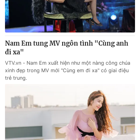
Thị trường 24h
Tấm lòng Việt
VTV4
Vươn mình bằng AI
VTV9
VTV8
Nam Em tung MV ngôn tình "Cùng anh
đi xa"
Liên hệ tòa soạn
English
VTV.vn - Nam Em xuất hiện như một nàng công chúa
xinh đẹp trong MV mới "Cùng em đi xa" có giai điệu
trẻ trung.
THỜI BÁO VTV
Theo dõi báo trên
Cơ quan chủ quản:
Đài Truyền hình Việt Nam
Cơ quan báo chí:
Thời báo VTV