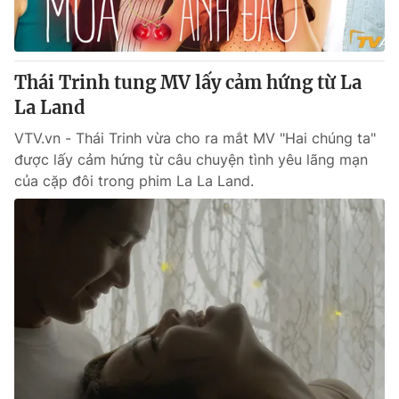
® Cấm sao chép dưới mọi hình thức nếu không có sự chấp
thuận bằng văn bản. Ghi rõ nguồn VTV.vn khi phát hành lại
Thái Trinh tung MV lấy cảm hứng từ La
thông tin từ website này.
La Land
VTV.vn - Thái Trinh vừa cho ra mắt MV "Hai chúng ta"
được lấy cảm hứng từ câu chuyện tình yêu lãng mạn
của cặp đôi trong phim La La Land.