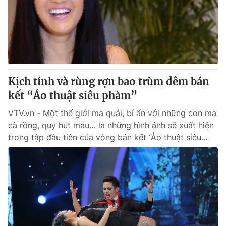
Giao lưu trực tuyến
Sản phẩm
Lịch phát sóng
Thị trường
Tư vấn
Chuyên mục khác
Kịch tính và rùng rợn bao trùm đêm bán
Emagazine
Podcast
kết “Ảo thuật siêu phàm”
VTV.vn - Một thế giới ma quái, bí ẩn với những con ma
Photo
Infographic
cà rồng, quỷ hút máu… là những hình ảnh sẽ xuất hiện
trong tập đầu tiên của vòng bán kết “Ảo thuật siêu...
Video
Shorts video
VTV Money
VTV Thể thao
VTV Sức khoẻ
Bất động sản