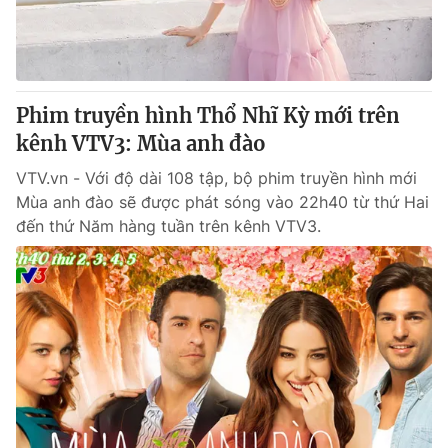
Giấy phép hoạt động báo in và báo điện tử số 483/GP-BTTTT
cấp ngày 29/12/2023
Tổng Biên tập:
Vũ Thanh Thủy
Phó Tổng Biên tập:
Nguyễn Thị Mỹ Hạnh, Phạm Quốc Thắng,
Phim truyền hình Thổ Nhĩ Kỳ mới trên
Nguyễn Trọng Ninh
Tổng đài VTV:
kênh VTV3: Mùa anh đào
024.38 355 931 - 024.38 355 932
Ðiện thoại Thời báo VTV:
024.66 897 897
VTV.vn - Với độ dài 108 tập, bộ phim truyền hình mới
Email:
toasoan@vtv.vn
Mùa anh đào sẽ được phát sóng vào 22h40 từ thứ Hai
Liên hệ quảng cáo:
024-7300.7108
đến thứ Năm hàng tuần trên kênh VTV3.