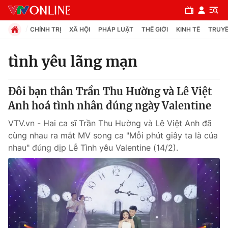
CHÍNH TRỊ
XÃ HỘI
PHÁP LUẬT
THẾ GIỚI
KINH TẾ
TRUYỀ
tình yêu lãng mạn
Chuyên mục
Đôi bạn thân Trần Thu Hường và Lê Việt
Chính trị
Anh hoá tình nhân đúng ngày Valentine
VTV.vn - Hai ca sĩ Trần Thu Hường và Lê Việt Anh đã
Xã hội
cùng nhau ra mắt MV song ca "Mỗi phút giây ta là của
nhau" đúng dịp Lễ Tình yêu Valentine (14/2).
Pháp luật
Y tế
Thế giới