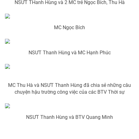
NSƯT THanh Hùng và 2 MC trẻ Ngọc Bích, Thu Hà
Photo
Infographic
MC Ngọc Bích
Video
Shorts video
VTV Money
VTV Thể thao
NSƯT Thanh Hùng và MC Hạnh Phúc
VTV Sức khoẻ
Bất động sản
Thị trường 24h
Tấm lòng Việt
MC Thu Hà và NSƯT Thanh Hùng đã chia sẻ những câu
chuyện hậu trường công việc của các BTV Thời sự
VTV4
Vươn mình bằng AI
NSƯT Thanh Hùng và BTV Quang Minh
VTV9
VTV8
Liên hệ tòa soạn
English