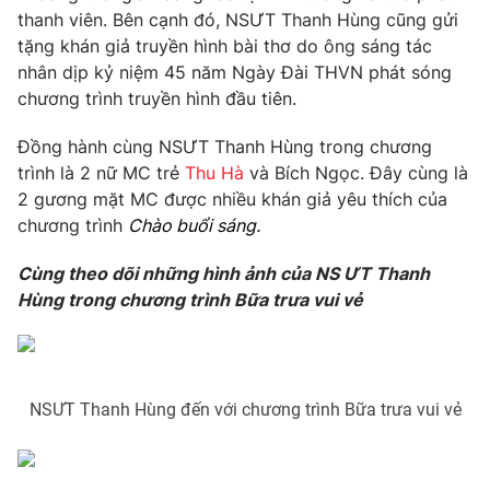
Phim VTV
thanh viên. Bên cạnh đó, NSƯT Thanh Hùng cũng gửi
Giải trí
tặng khán giả truyền hình bài thơ do ông sáng tác
Hậu trường
Điện ảnh
nhân dịp kỷ niệm 45 năm Ngày Đài THVN phát sóng
Đời sống
Nhân vật
chương trình truyền hình đầu tiên.
Âm nhạc
Du lịch
Khán giả
Đồng hành cùng NSƯT Thanh Hùng trong chương
Giáo dục
Sao
trình là 2 nữ MC trẻ
Thu Hà
và Bích Ngọc. Đây cùng là
Làm đẹp
Giải sao mai
Tuyển sinh
2 gương mặt MC được nhiều khán giả yêu thích của
Công nghệ
Chất lượng cuộc sống
chương trình
Chào buổi sáng.
Học trực tuyến
Hitech Công nghệ tương lai
Cùng theo dõi những hình ảnh của NS ƯT Thanh
Giao lưu trực tuyến
Hùng trong chương trình Bữa trưa vui vẻ
Sản phẩm
Lịch phát sóng
Thị trường
Tư vấn
NSƯT Thanh Hùng đến với chương trình Bữa trưa vui vẻ
Chuyên mục khác
Emagazine
Podcast