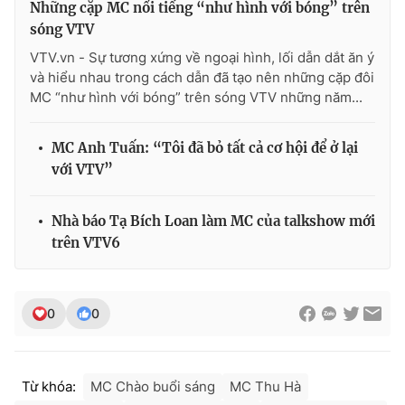
Những cặp MC nổi tiếng “như hình với bóng” trên
Ðiện thoại Thời báo VTV:
024.66 897 897
sóng VTV
Email:
toasoan@vtv.vn
VTV.vn - Sự tương xứng về ngoại hình, lối dẫn dắt ăn ý
Liên hệ quảng cáo:
024-7300.7108
và hiểu nhau trong cách dẫn đã tạo nên những cặp đôi
MC “như hình với bóng” trên sóng VTV những năm...
MC Anh Tuấn: “Tôi đã bỏ tất cả cơ hội để ở lại
với VTV”
Nhà báo Tạ Bích Loan làm MC của talkshow mới
trên VTV6
0
0
® Cấm sao chép dưới mọi hình thức nếu không có sự chấp
thuận bằng văn bản. Ghi rõ nguồn VTV.vn khi phát hành lại
thông tin từ website này.
Từ khóa:
MC Chào buổi sáng
MC Thu Hà