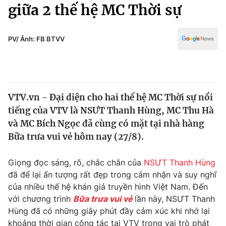
Chính trị
giữa 2 thế hệ MC Thời sự
Truyền hình
Văn hóa - Giải trí
Xã hội
Y tế
PV/ Ảnh: FB BTVV
Đời sống
Pháp luật
Công nghệ
Giáo dục
Y tế
VTV.vn - Đại diện cho hai thế hệ MC Thời sự nổi
tiếng của VTV là NSƯT Thanh Hùng, MC Thu Hà
Thế giới
và MC Bích Ngọc đã cùng có mặt tại nhà hàng
Bữa trưa vui vẻ hôm nay (27/8).
Tin tức
Kinh tế
Thế giới đó đây
Giọng đọc sáng, rõ, chắc chắn của
NSƯT Thanh Hùng
Tài chính
đã để lại ấn tượng rất đẹp trong cảm nhận và suy nghĩ
Dữ liệu và đời sống
Câu chuyện quốc tế
của nhiều thế hệ khán giả truyền hình Việt Nam. Đến
Thị trường
với chương trình
Bữa trưa vui vẻ
lần này, NSƯT Thanh
Truyền hình
Góc doanh nghiệp
Hùng đã có những giây phút đầy cảm xúc khi nhớ lại
khoảng thời gian công tác tại VTV trong vai trò phát