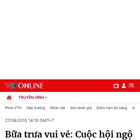
TRUYỀN HÌNH
Chính trị
Phim VTV
Hậu trường
Nhân vật
Góc khán giả
Điểm hẹn tài năng
Giải
Xã hội
27/08/2015 14:10 GMT+7
Pháp luật
Chuyên mục
Kinh tế
Bữa trưa vui vẻ: Cuộc hội ngộ
Thể thao