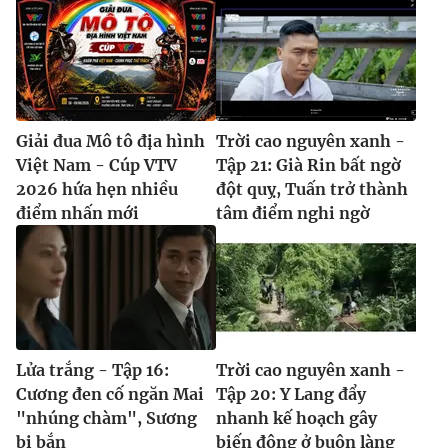
Giải đua Mô tô địa hình
Trời cao nguyên xanh -
Việt Nam - Cúp VTV
Tập 21: Già Rin bất ngờ
2026 hứa hẹn nhiều
đột quỵ, Tuấn trở thành
điểm nhấn mới
tâm điểm nghi ngờ
Lửa trắng - Tập 16:
Trời cao nguyên xanh -
Cương đen cố ngăn Mai
Tập 20: Y Lang đẩy
"nhúng chàm", Sương
nhanh kế hoạch gây
bị bắn
biến động ở buôn làng