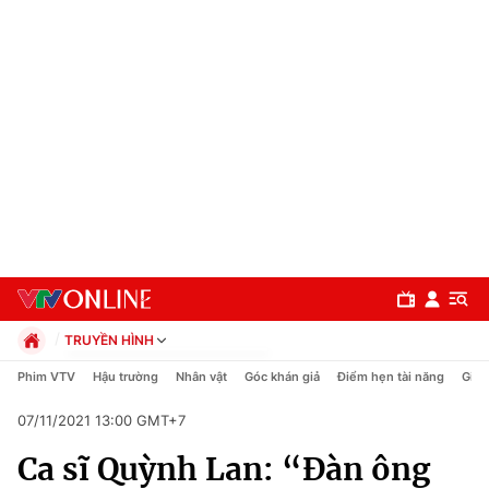
TRUYỀN HÌNH
Chính trị
Phim VTV
Hậu trường
Nhân vật
Góc khán giả
Điểm hẹn tài năng
Giải
Xã hội
07/11/2021 13:00 GMT+7
Pháp luật
Chuyên mục
Kinh tế
Ca sĩ Quỳnh Lan: “Đàn ông
Thể thao