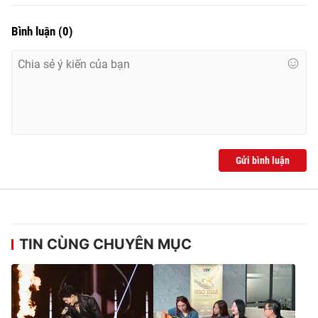
Bình luận
(
0
)
Gửi bình luận
TIN CÙNG CHUYÊN MỤC