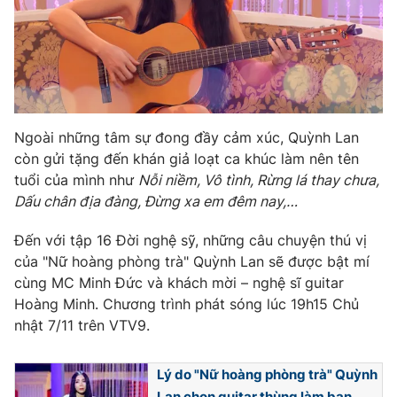
Ngoài những tâm sự đong đầy cảm xúc, Quỳnh Lan
còn gửi tặng đến khán giả loạt ca khúc làm nên tên
tuổi của mình như
Nỗi niềm, Vô tình, Rừng lá thay chưa,
Dấu chân địa đàng, Đừng xa em đêm nay,…
Đến với tập 16 Đời nghệ sỹ, những câu chuyện thú vị
của "Nữ hoàng phòng trà" Quỳnh Lan sẽ được bật mí
cùng MC Minh Đức và khách mời – nghệ sĩ guitar
Hoàng Minh. Chương trình phát sóng lúc 19h15 Chủ
nhật 7/11 trên VTV9.
Lý do "Nữ hoàng phòng trà" Quỳnh
Lan chọn guitar thùng làm bạn