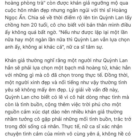
hoàng phòng trà" còn được khán giả ngưỡng mộ qua
cuộc hôn nhân đẹp nhưng ngắn ngủi với thi sĩ Hoàng
Ngọc Ẩn. Chia sẻ về thời điểm rộ lên tin Quỳnh Lan lấy
chồng hơn 20 tuổi, cô cho biết với bản thân mình điều
THỜI BÁO VTV
ấy không quá bất ngờ. "Nếu như được lặp lại một lần
nữa hay một ngàn lần nữa thì Quỳnh Lan vẫn lựa chọn
anh ấy, không ai khác cả", nữ ca sĩ tâm sự.
Theo dõi báo trên
Khán giả thường nghĩ rằng một người như Quỳnh Lan
Cơ quan chủ quản:
Đài Truyền hình Việt Nam
hẳn sẽ phải lựa chọn một bạch mã hoàng tử, khác hẳn
Cơ quan báo chí:
Thời báo VTV
với những gì mà cô đã chọn trong thực tế. Đồng thời,
một người xinh đẹp và nổi tiếng như vậy thường tình
Giấy phép hoạt động báo in và báo điện tử số 483/GP-BTTTT
cấp ngày 29/12/2023
yêu sẽ không mấy êm đẹp. Lý giải về vấn đề này,
Quỳnh Lan cho biết có lẽ vì cô hát dòng nhạc tình mà
Tổng Biên tập:
Vũ Thanh Thủy
còn là tình buồn, cộng thêm việc trời phú cho một
Phó Tổng Biên tập:
Nguyễn Thị Mỹ Hạnh, Phạm Quốc Thắng,
nguồn cảm xúc dạt dào nên nhiều khán giả thường
Nguyễn Trọng Ninh
nhầm tưởng cô gặp phải những mối tình buồn, trắc trở
Tổng đài VTV:
024.38 355 931 - 024.38 355 932
trong đời sống cá nhân. Thực tế, nữ ca sĩ xác nhận
Ðiện thoại Thời báo VTV:
024.66 897 897
chuyện tình cảm của mình vô cùng yên ả, không hề có