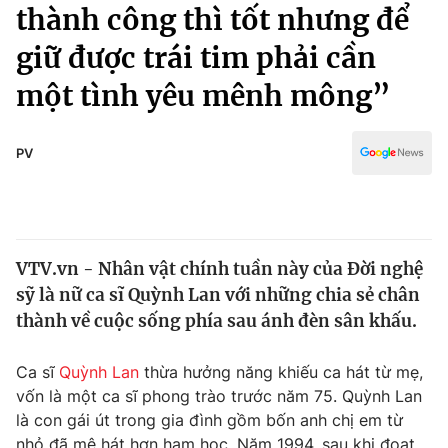
Chính trị
thành công thì tốt nhưng để
Truyền hình
giữ được trái tim phải cần
Văn hóa - Giải trí
Xã hội
Y tế
một tình yêu mênh mông”
Đời sống
Pháp luật
Công nghệ
Giáo dục
PV
Y tế
Thế giới
VTV.vn - Nhân vật chính tuần này của Đời nghệ
Tin tức
sỹ là nữ ca sĩ Quỳnh Lan với những chia sẻ chân
Kinh tế
Thế giới đó đây
thành về cuộc sống phía sau ánh đèn sân khấu.
Tài chính
Dữ liệu và đời sống
Câu chuyện quốc tế
Ca sĩ
Quỳnh Lan
thừa hưởng năng khiếu ca hát từ mẹ,
Thị trường
vốn là một ca sĩ phong trào trước năm 75. Quỳnh Lan
Truyền hình
Góc doanh nghiệp
là con gái út trong gia đình gồm bốn anh chị em từ
nhỏ đã mê hát hơn ham học. Năm 1994, sau khi đoạt