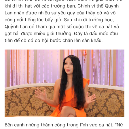
khi đi thi hát với các trường bạn. Chính vì thế Quỳnh
Photo
Infographic
Lan nhận được nhiều sự yêu quý của thầy cô và vô
cùng nổi tiếng lúc bấy giờ. Sau khi rời trường học,
Video
Shorts video
Quỳnh Lan có tham gia một số cuộc thi về ca hát và
gặt hái được nhiều giải thưởng. Đây là dấu mốc đầu
tiên để cô có cơ hội bước chân lên sân khấu.
VTV Money
VTV Thể thao
VTV Sức khoẻ
Bất động sản
Thị trường 24h
Tấm lòng Việt
VTV4
Vươn mình bằng AI
VTV9
VTV8
Bên cạnh những thành công trong lĩnh vực ca hát, "Nữ
Liên hệ tòa soạn
English