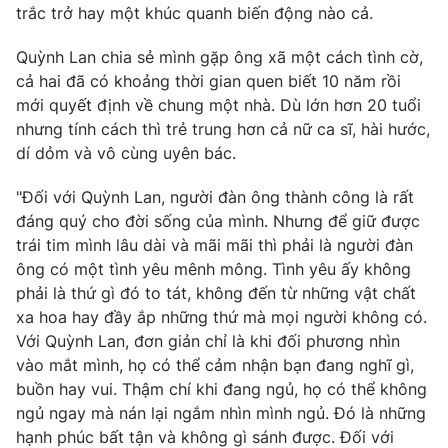
Email:
toasoan@vtv.vn
trắc trở hay một khúc quanh biến động nào cả.
Liên hệ quảng cáo:
024-7300.7108
Quỳnh Lan chia sẻ mình gặp ông xã một cách tình cờ,
cả hai đã có khoảng thời gian quen biết 10 năm rồi
mới quyết định về chung một nhà. Dù lớn hơn 20 tuổi
nhưng tính cách thì trẻ trung hơn cả nữ ca sĩ, hài hước,
dí dỏm và vô cùng uyên bác.
"Đối với Quỳnh Lan, người đàn ông thành công là rất
đáng quý cho đời sống của mình. Nhưng để giữ được
trái tim mình lâu dài và mãi mãi thì phải là người đàn
ông có một tình yêu mênh mông. Tình yêu ấy không
phải là thứ gì đó to tát, không đến từ những vật chất
® Cấm sao chép dưới mọi hình thức nếu không có sự chấp
xa hoa hay đầy ắp những thứ mà mọi người không có.
thuận bằng văn bản. Ghi rõ nguồn VTV.vn khi phát hành lại
Với Quỳnh Lan, đơn giản chỉ là khi đối phương nhìn
thông tin từ website này.
vào mắt mình, họ có thể cảm nhận bạn đang nghĩ gì,
buồn hay vui. Thậm chí khi đang ngủ, họ có thể không
ngủ ngay mà nán lại ngắm nhìn mình ngủ. Đó là những
hạnh phúc bất tận và không gì sánh được. Đối với