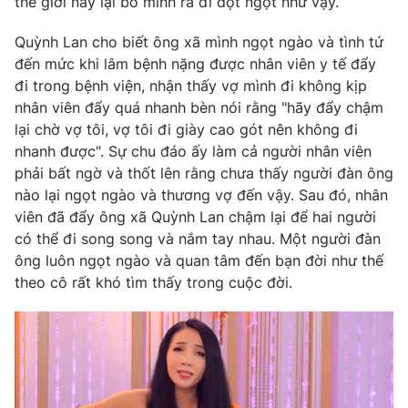
thế giới này lại bỏ mình ra đi đột ngột như vậy.
Quỳnh Lan cho biết ông xã mình ngọt ngào và tình tứ
đến mức khi lâm bệnh nặng được nhân viên y tế đẩy
đi trong bệnh viện, nhận thấy vợ mình đi không kịp
nhân viên đẩy quá nhanh bèn nói rằng "hãy đẩy chậm
lại chờ vợ tôi, vợ tôi đi giày cao gót nên không đi
nhanh được". Sự chu đáo ấy làm cả người nhân viên
phải bất ngờ và thốt lên rằng chưa thấy người đàn ông
nào lại ngọt ngào và thương vợ đến vậy. Sau đó, nhân
viên đã đẩy ông xã Quỳnh Lan chậm lại để hai người
có thể đi song song và nắm tay nhau. Một người đàn
ông luôn ngọt ngào và quan tâm đến bạn đời như thế
theo cô rất khó tìm thấy trong cuộc đời.