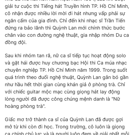
Phim VTV
giải tư cuộc thi Tiếng hát Truyền hình TP. Hồ Chí Minh,
Giải trí
cô nhận được nhiều lời mời đi hát nhưng vấp phải sự
Hậu trường
Điện ảnh
ngăn cấm của gia đình. Chỉ đến khi nhạc sĩ Trần Tiến
Đời sống
Nhân vật
đứng ra bảo lãnh thì Quỳnh Lan mới chính thức bước
Âm nhạc
chân vào con đường nghệ thuật, gia nhập nhóm Du ca
Du lịch
Khán giả
Giáo dục
đồng đội.
Sao
Làm đẹp
Giải sao mai
Tuyển sinh
Sau khi nhóm tan rã, nữ ca sĩ tiếp tục hoạt động solo
Công nghệ
Chất lượng cuộc sống
và gặt hái được huy chương bạc Hội thi Ca múa nhạc
Học trực tuyến
chuyên nghiệp TP. Hồ Chí Minh năm 1999. Trong suốt
Hitech Công nghệ tương lai
Giao lưu trực tuyến
quá trình theo đuổi nghệ thuật, Quỳnh Lan gắn bó gần
Sản phẩm
như hầu hết thời gian cùng khán giả ở phòng trà. Chỉ
với chiếc guitar mộc mạc cùng giọng hát lay động
Lịch phát sóng
Thị trường
lòng người đã được công chúng mệnh danh là "Nữ
hoàng phòng trà".
Tư vấn
Chuyên mục khác
Giấc mơ trở thành ca sĩ của Quỳnh Lan đã được gợi
mở từ khi còn đi học. Trong trường, cô luôn là giọng
Emagazine
Podcast
ca chính chủ lực và là người luôn đem về giải nhất mỗi