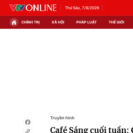
Thứ Sáu, 7/8/2026
CHÍNH TRỊ
XÃ HỘI
PHÁP LUẬT
THẾ GIỚI
Chính trị
Xã hội
Thế giới
Kinh tế
Tin tức
Tài chính
Thế giới đó đây
Thị trường
Câu chuyện quốc tế
Góc doanh nghiệp
Dữ liệu và đời sống
Truyền hình
Café Sáng cuối tuần: 