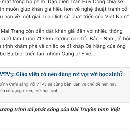
 mặt trong bộ phim. Đạo diễn Trần Huy Công chia sẻ:
ện muốn giúp khán giả hiểu hơn về nghệ thuật tranh cổ
 hơn về một giai đoạn lịch sử phát triển của Việt Nam".
Mai Trang còn dẫn dắt khán giả đến với nhiều thông
 xuất làm trước 713 km đường cao tốc Bắc - Nam, lễ hội
h trình khám phá về chiếc xe đi khắp Đà Nẵng của ông
bê Barbie, triển lãm nhóm Gang of Five...
 VTV3: Giáo viên có nên dùng roi vọt với học sinh?
rình Café sáng với VTV3 sẽ cùng bàn luận về chủ đề nên hay
ên sử dụng roi vọt với học sinh.
hương trình đã phát sóng của Đài Truyền hình Việt