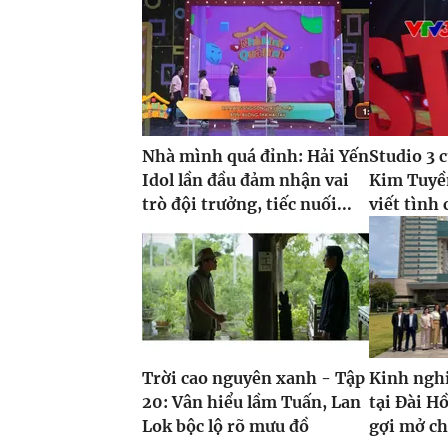
Nhà mình quá đỉnh: Hải Yến
Studio 3 
Idol lần đầu đảm nhận vai
Kim Tuyề
trò đội trưởng, tiếc nuối...
viết tình 
Trời cao nguyên xanh - Tập
Kinh ngh
20: Vân hiểu lầm Tuấn, Lan
tại Đài H
Lok bộc lộ rõ mưu đồ
gợi mở c