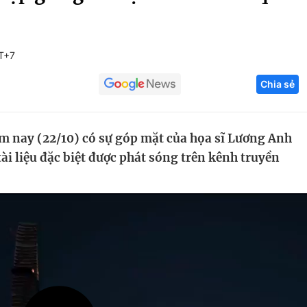
Góc ảnh
T+7
Giáo dục
Công nghệ
Chia sẻ
Tuyển sinh
Hitech Công ng
Học trực tuyến
Sản phẩm
m nay (22/10) có sự góp mặt của họa sĩ Lương Anh
g
Thị trường
i liệu đặc biệt được phát sóng trên kênh truyền
Tư vấn