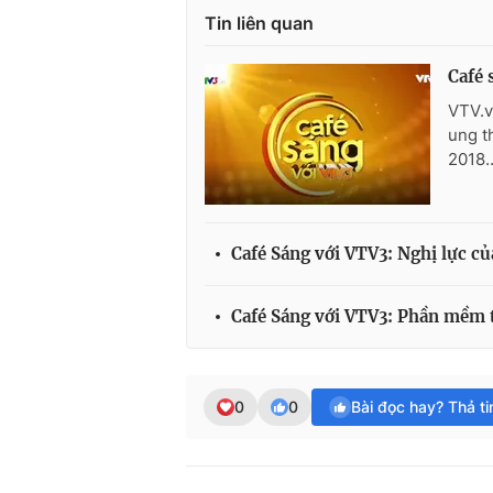
Tin liên quan
Café 
VTV.v
ung t
2018…
Café Sáng với VTV3: Nghị lực củ
Café Sáng với VTV3: Phần mềm 
0
0
Bài đọc hay? Thả t