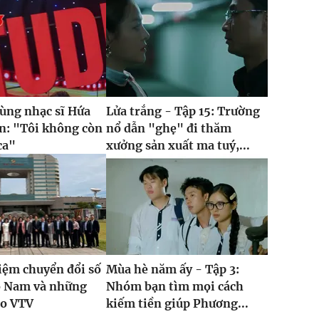
cùng nhạc sĩ Hứa
Lửa trắng - Tập 15: Trường
n: "Tôi không còn
nổ dẫn "ghẹ" đi thăm
ca"
xưởng sản xuất ma tuý,...
iệm chuyển đổi số
Mùa hè năm ấy - Tập 3:
ồ Nam và những
Nhóm bạn tìm mọi cách
ho VTV
kiếm tiền giúp Phương...