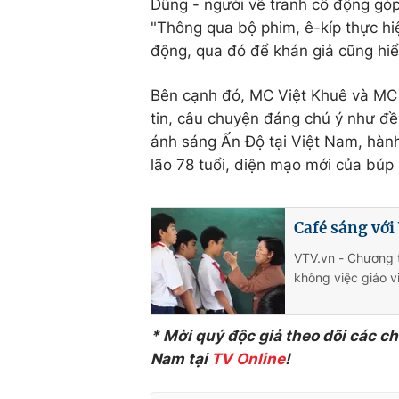
Dũng - người vẽ tranh cổ động góp
"Thông qua bộ phim, ê-kíp thực hi
động, qua đó để khán giả cũng hiểu
Bên cạnh đó, MC Việt Khuê và MC 
tin, câu chuyện đáng chú ý như đề
ánh sáng Ấn Độ tại Việt Nam, hàn
lão 78 tuổi, diện mạo mới của búp 
Café sáng với
VTV.vn - Chương t
không việc giáo vi
* Mời quý độc giả theo dõi các c
Nam tại
TV Online
!