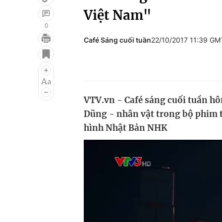
Việt Nam"
0
Café Sáng cuối tuần
22/10/2017 11:39 GM
Giải trí
Đời sống
Điện ảnh
Du lịch
Âm nhạc
Làm đẹp
VTV.vn - Café sáng cuối tuần hô
Sao
Chất lượng cuộc sốn
Dũng - nhân vật trong bộ phim tà
hình Nhật Bản NHK