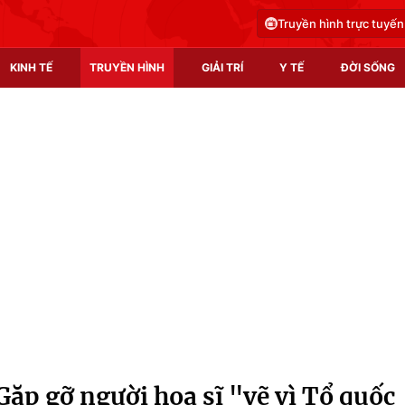
Truyền hình trực tuyến
KINH TẾ
TRUYỀN HÌNH
GIẢI TRÍ
Y TẾ
ĐỜI SỐNG
Pháp luật
Y tế
Truyền hình
Multimedia
Phim VTV
Video
Hậu trường
Shorts video
Nhân vật
Podcast
Khán giả
EMagazine
Giải sao mai
Photo
Gặp gỡ người họa sĩ "vẽ vì Tổ quốc
Infographic