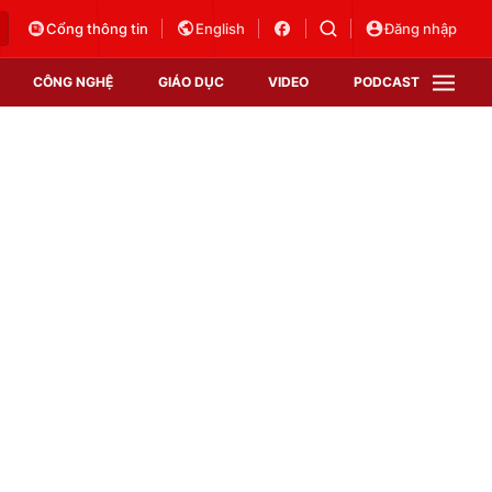
Cổng thông tin
English
Đăng nhập
CÔNG NGHỆ
GIÁO DỤC
VIDEO
PODCAST
VTV Money
VTV Thể thao
VTV Sức khoẻ
Bất động sản
Thị trường 24h
Tấm lòng Việt
Vươn mình bằng AI
VTV4
VTV8
VTV9
Lịch phát sóng
Giao lưu trực tuyến
Sự kiện