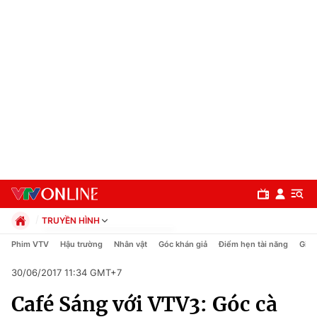
TRUYỀN HÌNH
Chính trị
Phim VTV
Hậu trường
Nhân vật
Góc khán giả
Điểm hẹn tài năng
Giải
Xã hội
30/06/2017 11:34 GMT+7
Pháp luật
Chuyên mục
Kinh tế
Café Sáng với VTV3: Góc cà
Thể thao