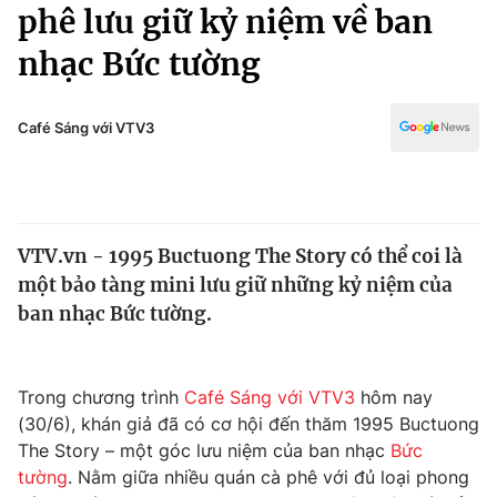
Chính trị
phê lưu giữ kỷ niệm về ban
Truyền hình
nhạc Bức tường
Văn hóa - Giải trí
Xã hội
Y tế
Đời sống
Café Sáng với VTV3
Pháp luật
Công nghệ
Giáo dục
Y tế
VTV.vn - 1995 Buctuong The Story có thể coi là
Thế giới
một bảo tàng mini lưu giữ những kỷ niệm của
Tin tức
ban nhạc Bức tường.
Kinh tế
Thế giới đó đây
Tài chính
Dữ liệu và đời sống
Trong chương trình
Café Sáng với VTV3
hôm nay
Câu chuyện quốc tế
Thị trường
(30/6), khán giả đã có cơ hội đến thăm 1995 Buctuong
The Story – một góc lưu niệm của ban nhạc
Bức
Truyền hình
Góc doanh nghiệp
tường
. Nằm giữa nhiều quán cà phê với đủ loại phong