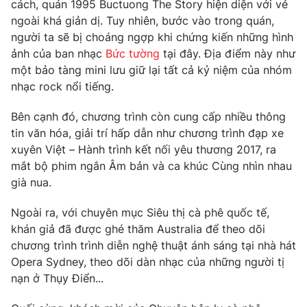
Phim VTV
cách, quán 1995 Buctuong The Story hiện diện với vẻ
Giải trí
ngoài khá giản dị. Tuy nhiên, bước vào trong quán,
Hậu trường
người ta sẽ bị choáng ngợp khi chứng kiến những hình
Điện ảnh
ảnh của ban nhạc
Bức tường
tại đây. Địa điểm này như
Đời sống
Nhân vật
một bảo tàng mini lưu giữ lại tất cả kỷ niệm của nhóm
Âm nhạc
Du lịch
Khán giả
nhạc rock nổi tiếng.
Giáo dục
Sao
Làm đẹp
Giải sao mai
Bên cạnh đó, chương trình còn cung cấp nhiều thông
Tuyển sinh
tin văn hóa, giải trí hấp dẫn như chương trình đạp xe
Công nghệ
Chất lượng cuộc sống
xuyên Việt – Hành trình kết nối yêu thương 2017, ra
Học trực tuyến
Hitech Công nghệ tương lai
mắt bộ phim ngắn Âm bản và ca khúc Cùng nhìn nhau
Giao lưu trực tuyến
già nua.
Sản phẩm
Ngoài ra, với chuyên mục Siêu thị cà phê quốc tế,
Lịch phát sóng
Thị trường
khán giả đã được ghé thăm Australia để theo dõi
Tư vấn
chương trình trình diễn nghệ thuật ánh sáng tại nhà hát
Opera Sydney, theo dõi dàn nhạc của những người tị
Chuyên mục khác
nạn ở Thụy Điển...
Emagazine
Podcast