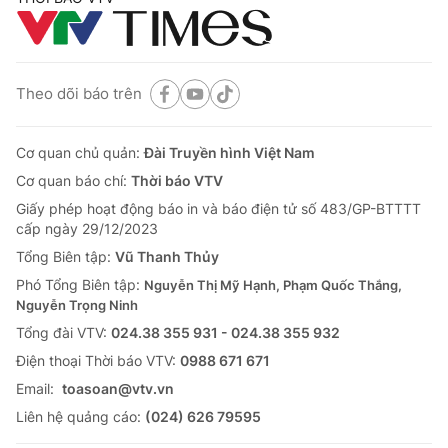
Theo dõi báo trên
Cơ quan chủ quản:
Đài Truyền hình Việt Nam
Cơ quan báo chí:
Thời báo VTV
Giấy phép hoạt động báo in và báo điện tử số 483/GP-BTTTT
cấp ngày 29/12/2023
Tổng Biên tập:
Vũ Thanh Thủy
Phó Tổng Biên tập:
Nguyễn Thị Mỹ Hạnh, Phạm Quốc Thắng,
Nguyễn Trọng Ninh
Tổng đài VTV:
024.38 355 931 - 024.38 355 932
Ðiện thoại Thời báo VTV:
0988 671 671
Email:
toasoan@vtv.vn
Liên hệ quảng cáo:
(024) 626 79595