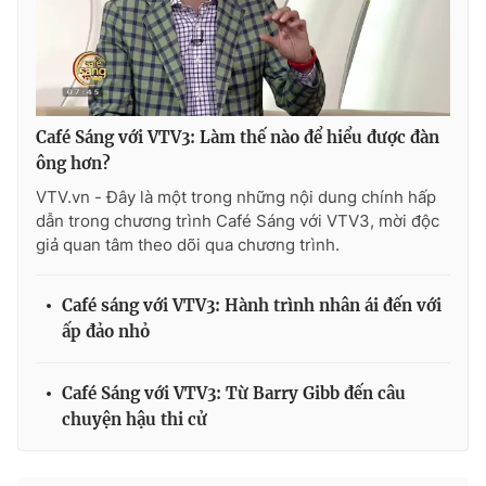
THỜI BÁO VTV
Café Sáng với VTV3: Làm thế nào để hiểu được đàn
ông hơn?
VTV.vn - Đây là một trong những nội dung chính hấp
Theo dõi báo trên
dẫn trong chương trình Café Sáng với VTV3, mời độc
giả quan tâm theo dõi qua chương trình.
Cơ quan chủ quản:
Đài Truyền hình Việt Nam
Cơ quan báo chí:
Thời báo VTV
Café sáng với VTV3: Hành trình nhân ái đến với
ấp đảo nhỏ
Giấy phép hoạt động báo in và báo điện tử số 483/GP-BTTTT
cấp ngày 29/12/2023
Tổng Biên tập:
Vũ Thanh Thủy
Café Sáng với VTV3: Từ Barry Gibb đến câu
Phó Tổng Biên tập:
Nguyễn Thị Mỹ Hạnh, Phạm Quốc Thắng,
chuyện hậu thi cử
Nguyễn Trọng Ninh
Tổng đài VTV:
024.38 355 931 - 024.38 355 932