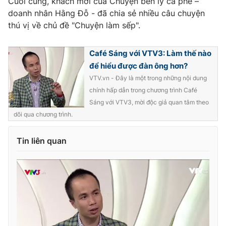
Cuối cùng, khách mời của Chuyện bên ly cà phê –
doanh nhân Hằng Đỗ - đã chia sẻ nhiều câu chuyện
Photo
Infographic
thú vị về chủ đề "Chuyện làm sếp".
Video
Shorts video
Café Sáng với VTV3: Làm thế nào
để hiểu được đàn ông hơn?
VTV Money
VTV Thể thao
VTV.vn - Đây là một trong những nội dung
chính hấp dẫn trong chương trình Café
Sáng với VTV3, mời độc giả quan tâm theo
VTV Sức khoẻ
Bất động sản
dõi qua chương trình.
Thị trường 24h
Tấm lòng Việt
Tin liên quan
VTV4
Vươn mình bằng AI
VTV9
VTV8
Liên hệ tòa soạn
English