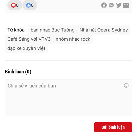
Ðiện thoại Thời báo VTV:
024.66 897 897
0
0
Email:
toasoan@vtv.vn
Liên hệ quảng cáo:
024-7300.7108
Từ khóa:
ban nhạc Bức Tường
Nhà hát Opera Sydney
Café Sáng với VTV3
nhóm nhạc rock
đạp xe xuyên việt
Bình luận
(
0
)
® Cấm sao chép dưới mọi hình thức nếu không có sự chấp
thuận bằng văn bản. Ghi rõ nguồn VTV.vn khi phát hành lại
thông tin từ website này.
Gửi bình luận