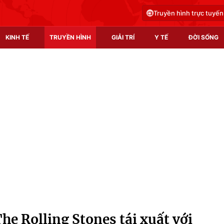
Truyền hình trực tuyến
KINH TẾ
TRUYỀN HÌNH
GIẢI TRÍ
Y TẾ
ĐỜI SỐNG
Pháp luật
Y tế
Truyền hình
Multimedia
Phim VTV
Video
Hậu trường
Shorts video
Nhân vật
Podcast
Khán giả
EMagazine
Giải sao mai
Photo
he Rolling Stones tái xuất với
Infographic