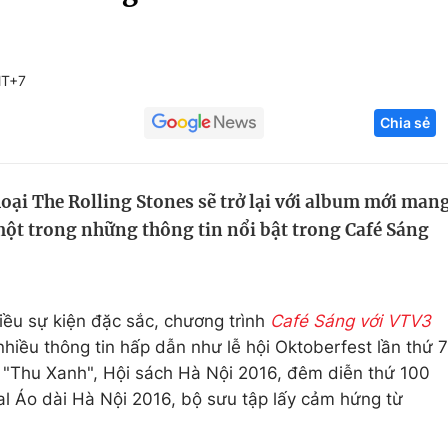
Góc ảnh
MT+7
Giáo dục
Công nghệ
Chia sẻ
Tuyển sinh
Hitech Công ng
Học trực tuyến
Sản phẩm
ại The Rolling Stones sẽ trở lại với album mới man
g
Thị trường
ột trong những thông tin nổi bật trong Café Sáng
Tư vấn
iều sự kiện đặc sắc, chương trình
Café Sáng với VTV3
hiều thông tin hấp dẫn như lễ hội Oktoberfest lần thứ 7
ầu "Thu Xanh", Hội sách Hà Nội 2016, đêm diễn thứ 100
ival Áo dài Hà Nội 2016, bộ sưu tập lấy cảm hứng từ