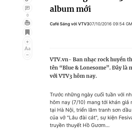
album mới
0
Café Sáng với VTV3
07/10/2016 09:54 G
Giải trí
Đời sống
Điện ảnh
Du lịch
Âm nhạc
Làm đẹp
VTV.vn- Ban nhạc rock huyền tho
Sao
Chất lượng cuộc sốn
tên “Blue & Lonesome”. Đây là m
với VTV3 hôm nay.
Trước những ngày cuối tuần với nh
hôm nay (7/10) mang tới khán giả n
tại Hà Nội, triển lãm tranh sơn d
của vở "Lâu đài cát", sự kiện Fes
truyền thuyết Hồ Gươm…