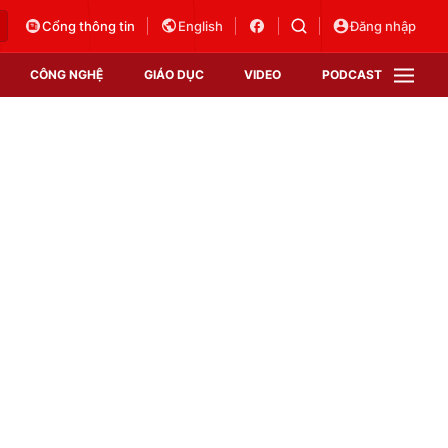
Cổng thông tin
English
Đăng nhập
CÔNG NGHỆ
GIÁO DỤC
VIDEO
PODCAST
VTV Money
VTV Thể thao
VTV Sức khoẻ
Bất động sản
Thị trường 24h
Tấm lòng Việt
Vươn mình bằng AI
VTV4
VTV8
VTV9
Lịch phát sóng
Giao lưu trực tuyến
Sự kiện