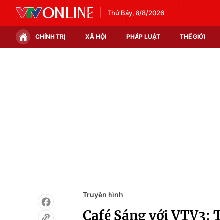
Thứ Bảy, 8/8/2026
CHÍNH TRỊ
XÃ HỘI
PHÁP LUẬT
THẾ GIỚI
Chính trị
Xã hội
Thế giới
Kinh tế
Tin tức
Tài chính
Thế giới đó đây
Thị trường
Câu chuyện quốc tế
Góc doanh nghiệp
Dữ liệu và đời sống
Truyền hình
Café Sáng với VTV3: T