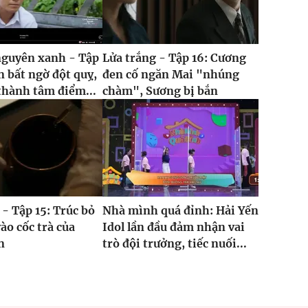
nguyên xanh - Tập
Lửa trắng - Tập 16: Cương
n bất ngờ đột quỵ,
đen cố ngăn Mai "nhúng
thành tâm điểm...
chàm", Sương bị bắn
 - Tập 15: Trúc bỏ
Nhà mình quá đỉnh: Hải Yến
ào cốc trà của
Idol lần đầu đảm nhận vai
n
trò đội trưởng, tiếc nuối...