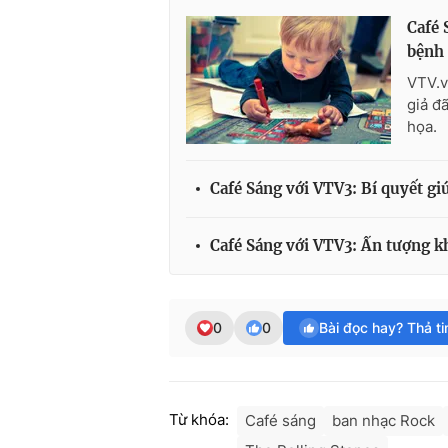
Café 
bệnh
VTV.v
giả đ
họa.
Café Sáng với VTV3: Bí quyết g
Café Sáng với VTV3: Ấn tượng k
0
0
Bài đọc hay? Thả t
Từ khóa:
Café sáng
ban nhạc Rock