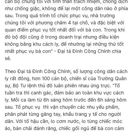
cán bộ chúng tôi với tinh thần trách nhiệm, chống dịch
như chống giặc, không để lại một công dân nào ở phía
sau. Trong quá trình tổ chức phục vụ, nhà trường
chúng tôi với phương châm 4 tại chỗ, và đặc biệt với
THỜI BÁO VTV
quan điểm phục vụ tốt nhất đối với bà con. Trong khi
đó bộ đội cũng ở trong doanh trại nhưng điều kiện
không bằng khu cách ly, để nhường lại những thứ tốt
nhất phục vụ bà con" - Đại tá Đinh Công Chính chia
Theo dõi báo trên
sẻ.
Theo Đại tá Đinh Công Chính, số lượng công dân cách
Cơ quan chủ quản:
Đài Truyền hình Việt Nam
ly rất đông, hơn 100 cán bộ, chiến sĩ của Trường Quân
Cơ quan báo chí:
Thời báo VTV
sự, Bộ Tư lệnh thủ đô luân phiên nhau ứng trực. "Tổ
Giấy phép hoạt động báo in và báo điện tử số 483/GP-BTTTT
tuần tra thì canh gác, đảm bảo an toàn khu vực cách
cấp ngày 29/12/2023
ly. Mỗi ca làm từ 6h sáng hôm trước đến 6h sáng hôm
Tổng Biên tập:
Vũ Thanh Thủy
sau. Tổ phục vụ thì vận chuyển các nhu yếu phẩm,
Phó Tổng Biên tập:
phân phát từng găng tay, khẩu trang y tế cho người
Nguyễn Thị Mỹ Hạnh, Phạm Quốc Thắng,
Nguyễn Trọng Ninh
dân. Với tổ hậu cần, lo cơm nước, lo từng chiếc móc
Tổng đài VTV:
áo, bàn chải đánh răng, chiếc gối ngủ để bà con cảm
024.38 355 931 - 024.38 355 932