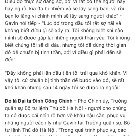
Điều đó thực sự đáng sợ, bởi vì rất có thể người này
hay người kia đã bị nhiễm và sẽ lây sang bạn, và rồi
Photo
Infographic
bạn lo lắng vì chính mình sẽ lây sang người khác" -
Gavin nói tiếp - "Lúc đó trong đầu tôi rất sợ hãi và
Video
Shorts video
không biết điều gì sẽ xảy ra. Tôi không biết khi nào
mình sẽ được gặp lại những người thân yêu. Tôi không
VTV Money
biết chúng tôi sẽ đi đâu, nhưng tôi đã dùng thời gian
VTV Thể thao
đó để chuẩn bị tinh thần, bởi vì điều gì phải đến sẽ
đến".
VTV Sức khoẻ
Bất động sản
"Đây không phải lần đầu tiên tôi trải qua khó khăn. Vì
Thị trường 24h
vậy tôi cứ chuẩn bị tinh thần để bước vào đó, sẽ rất
Tấm lòng Việt
khó khăn nhưng sau 14 ngày tôi sẽ được ra ngoài".
VTV4
Vươn mình bằng AI
Đó là Đại tá Đinh Công Chính
- Phó Chính ủy, Trường
quân sự Bộ tư lệnh Thủ đô Hà Nội - người cho chúng
VTV9
ta có được cái nhìn rõ hơn về khâu hậu cần, phục vụ
VTV8
những người cách ly như Gavin tại Trường quân sự, Bộ
tư lệnh Thủ đô Hà Nội. "Trong quá trình phục vụ, các
Liên hệ tòa soạn
English