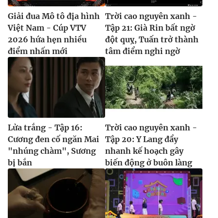
Giải đua Mô tô địa hình
Trời cao nguyên xanh -
Việt Nam - Cúp VTV
Tập 21: Già Rin bất ngờ
2026 hứa hẹn nhiều
đột quỵ, Tuấn trở thành
điểm nhấn mới
tâm điểm nghi ngờ
Lửa trắng - Tập 16:
Trời cao nguyên xanh -
Cương đen cố ngăn Mai
Tập 20: Y Lang đẩy
"nhúng chàm", Sương
nhanh kế hoạch gây
bị bắn
biến động ở buôn làng