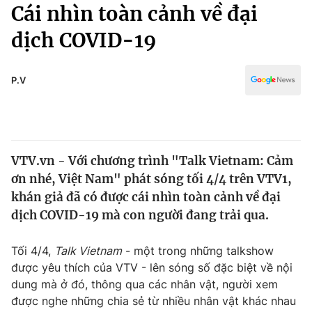
Chính trị
Cái nhìn toàn cảnh về đại
Truyền hình
dịch COVID-19
Văn hóa - Giải trí
Xã hội
Y tế
Đời sống
P.V
Pháp luật
Công nghệ
Giáo dục
Y tế
VTV.vn - Với chương trình "Talk Vietnam: Cảm
Thế giới
ơn nhé, Việt Nam" phát sóng tối 4/4 trên VTV1,
Tin tức
khán giả đã có được cái nhìn toàn cảnh về đại
Kinh tế
dịch COVID-19 mà con người đang trải qua.
Thế giới đó đây
Tài chính
Dữ liệu và đời sống
Câu chuyện quốc tế
Tối 4/4,
Talk Vietnam
- một trong những talkshow
Thị trường
được yêu thích của VTV - lên sóng số đặc biệt về nội
dung mà ở đó, thông qua các nhân vật, người xem
Truyền hình
Góc doanh nghiệp
được nghe những chia sẻ từ nhiều nhân vật khác nhau