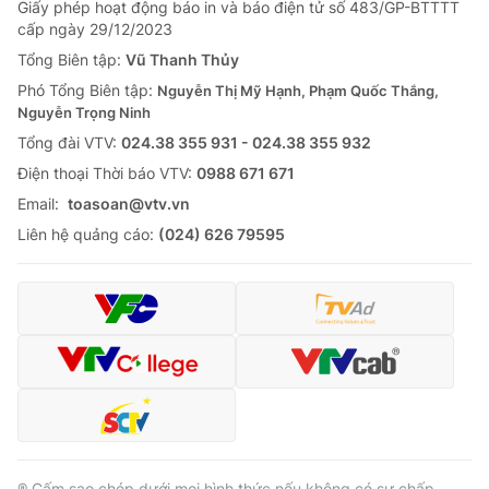
Giấy phép hoạt động báo in và báo điện tử số 483/GP-BTTTT
cấp ngày 29/12/2023
Tổng Biên tập:
Vũ Thanh Thủy
Phó Tổng Biên tập:
Nguyễn Thị Mỹ Hạnh, Phạm Quốc Thắng,
Nguyễn Trọng Ninh
Tổng đài VTV:
024.38 355 931 - 024.38 355 932
Ðiện thoại Thời báo VTV:
0988 671 671
Email:
toasoan@vtv.vn
Liên hệ quảng cáo:
(024) 626 79595
® Cấm sao chép dưới mọi hình thức nếu không có sự chấp