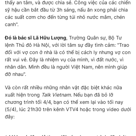
thấy an tâm, và được chia sẻ. Công việc của các chiến
Ðiện thoại Thời báo VTV:
024.66 897 897
sỹ hậu cần bắt đầu từ 3h sáng, nấu ăn xong phải chia
Email:
toasoan@vtv.vn
các suất cơm cho đến từng túi nhỏ nước mắm, chén
Liên hệ quảng cáo:
024-7300.7108
canh".
Đó là bác sĩ Lã Hữu Lượng
, Trường Quân sự, Bộ Tư
lệnh Thủ đô Hà Nội, với lời tâm sự đầy tình cảm: "Trao
đổi với vợ con ở nhà là có thể bị cách ly nhưng vợ con
rất vui vẻ. Đây là nhiệm vụ của mình, vì đất nước, vì
nhân dân. Mình đều là người Việt Nam, nên mình giúp
đỡ nhau".
Và còn rất nhiều những nhân vật đặc biệt khác nữa
xuất hiện trong
Talk Vietnam
. Nếu bạn đã bỏ lỡ
chương trình tối 4/4, bạn có thể xem lại vào tối nay
® Cấm sao chép dưới mọi hình thức nếu không có sự chấp
(5/4), lúc 21h30 trên kênh VTV4 hoặc trong video dưới
thuận bằng văn bản. Ghi rõ nguồn VTV.vn khi phát hành lại
đây:
thông tin từ website này.