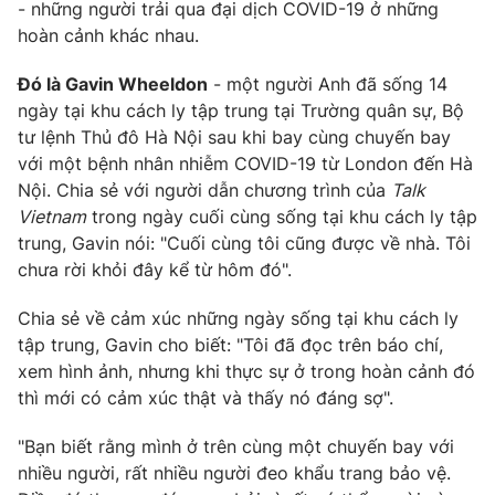
Phim VTV
- những người trải qua đại dịch COVID-19 ở những
Giải trí
hoàn cảnh khác nhau.
Hậu trường
Điện ảnh
Đó là Gavin Wheeldon
- một người Anh đã sống 14
Đời sống
Nhân vật
ngày tại khu cách ly tập trung tại Trường quân sự, Bộ
Âm nhạc
Du lịch
tư lệnh Thủ đô Hà Nội sau khi bay cùng chuyến bay
Khán giả
Giáo dục
Sao
với một bệnh nhân nhiễm COVID-19 từ London đến Hà
Làm đẹp
Giải sao mai
Nội. Chia sẻ với người dẫn chương trình của
Talk
Tuyển sinh
Công nghệ
Vietnam
trong ngày cuối cùng sống tại khu cách ly tập
Chất lượng cuộc sống
Học trực tuyến
trung, Gavin nói: "Cuối cùng tôi cũng được về nhà. Tôi
Hitech Công nghệ tương lai
chưa rời khỏi đây kể từ hôm đó".
Giao lưu trực tuyến
Sản phẩm
Chia sẻ về cảm xúc những ngày sống tại khu cách ly
Lịch phát sóng
tập trung, Gavin cho biết: "Tôi đã đọc trên báo chí,
Thị trường
xem hình ảnh, nhưng khi thực sự ở trong hoàn cảnh đó
Tư vấn
thì mới có cảm xúc thật và thấy nó đáng sợ".
Chuyên mục khác
"Bạn biết rằng mình ở trên cùng một chuyến bay với
Emagazine
Podcast
nhiều người, rất nhiều người đeo khẩu trang bảo vệ.