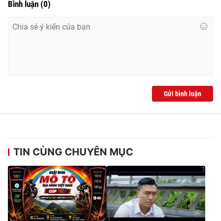
Bình luận
(
0
)
Gửi bình luận
TIN CÙNG CHUYÊN MỤC