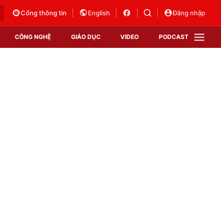
Cổng thông tin
English
Đăng nhập
CÔNG NGHỆ
GIÁO DỤC
VIDEO
PODCAST
VTV Money
VTV Thể thao
VTV Sức khoẻ
Bất động sản
Thị trường 24h
Tấm lòng Việt
Vươn mình bằng AI
VTV4
VTV8
VTV9
Lịch phát sóng
Giao lưu trực tuyến
Sự kiện