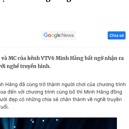
Góc ảnh
Giáo dục
Công nghệ
Chia sẻ
Tuyển sinh
Hitech Công ng
Học trực tuyến
Sản phẩm
a và MC của kênh VTV6 Minh Hằng bất ngờ nhận ra
g
Thị trường
ới nghề truyền hình.
Tư vấn
 Hằng đã cùng trở thành người chơi của chương trình
Hoa đến với chương trình cùng bố thì Minh Hằng đồng
gười đẹp có những chia sẻ chân thành về nghề truyền
uổi.