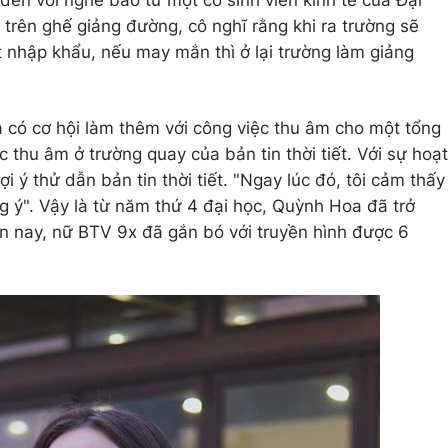
 đến với nghề báo từ một cô sinh viên kinh tế của Đại
 trên ghế giảng đường, cô nghĩ rằng khi ra trường sẽ
t nhập khẩu, nếu may mắn thì ở lại trường làm giảng
 có cơ hội làm thêm với công việc thu âm cho một tổng
thu âm ở trường quay của bản tin thời tiết. Với sự hoạt
ý thử dẫn bản tin thời tiết. "Ngay lúc đó, tôi cảm thấy
g ý". Vậy là từ năm thứ 4 đại học, Quỳnh Hoa đã trở
ến nay, nữ BTV 9x đã gắn bó với truyền hình được 6