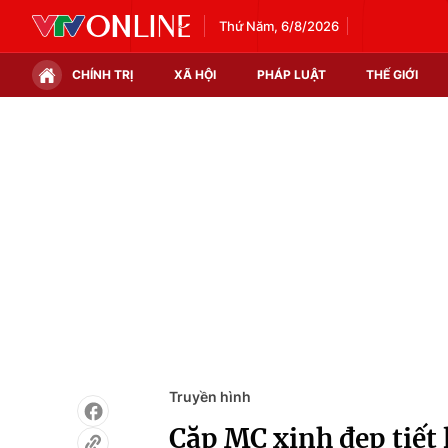
Thứ Năm, 6/8/2026
CHÍNH TRỊ
XÃ HỘI
PHÁP LUẬT
THẾ GIỚI
Chính trị
Xã hội
Thế giới
Kinh tế
Tin tức
Tài chính
Thế giới đó đây
Thị trường
Câu chuyện quốc tế
Góc doanh nghiệp
Dữ liệu và đời sống
Truyền hình
Cặp MC xinh đẹp tiết 