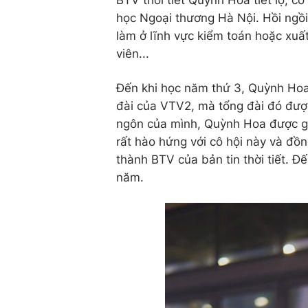
BTV thời tiết Quỳnh Hoa tiết lộ, cô
học Ngoại thương Hà Nội. Hồi ngồi
làm ở lĩnh vực kiểm toán hoặc xuấ
viên...
Đến khi học năm thứ 3, Quỳnh Hoa
đài của VTV2, mà tổng đài đó được 
ngôn của mình, Quỳnh Hoa được gợi 
rất hào hứng với cô hội này và đồn
thành BTV của bản tin thời tiết. Đ
năm.