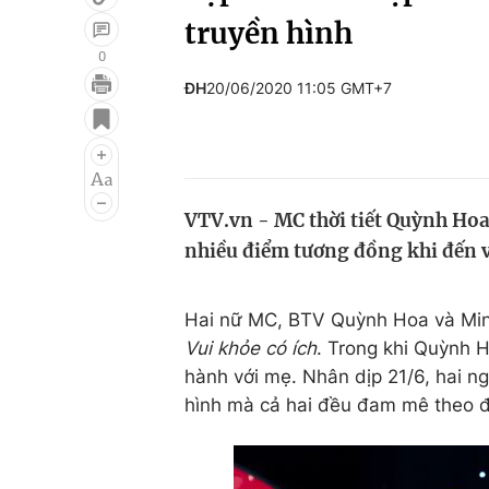
truyền hình
0
ĐH
20/06/2020 11:05 GMT+7
Giải trí
Đời sống
Điện ảnh
Du lịch
Âm nhạc
Làm đẹp
VTV.vn - MC thời tiết Quỳnh Ho
Sao
Chất lượng cuộc sốn
nhiều điểm tương đồng khi đến v
Hai nữ MC, BTV Quỳnh Hoa và Minh
Vui khỏe có ích
. Trong khi Quỳnh 
hành với mẹ. Nhân dịp 21/6, hai n
hình mà cả hai đều đam mê theo đ