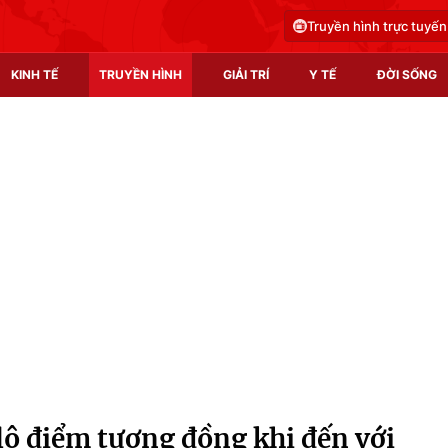
Truyền hình trực tuyến
KINH TẾ
TRUYỀN HÌNH
GIẢI TRÍ
Y TẾ
ĐỜI SỐNG
Pháp luật
Y tế
Truyền hình
Multimedia
Phim VTV
Video
Hậu trường
Shorts video
Nhân vật
Podcast
Khán giả
EMagazine
Giải sao mai
Photo
lộ điểm tương đồng khi đến với
Infographic