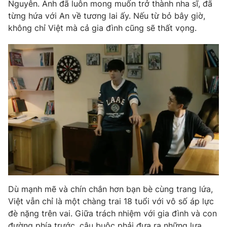
Nguyên. Anh đã luôn mong muốn trở thành nha sĩ, đã
từng hứa với An về tương lai ấy. Nếu từ bỏ bây giờ,
không chỉ Việt mà cả gia đình cũng sẽ thất vọng.
THỜI BÁO VTV
Theo dõi báo trên
Cơ quan chủ quản:
Đài Truyền hình Việt Nam
Cơ quan báo chí:
Thời báo VTV
Giấy phép hoạt động báo in và báo điện tử số 483/GP-BTTTT
cấp ngày 29/12/2023
Tổng Biên tập:
Vũ Thanh Thủy
Phó Tổng Biên tập:
Nguyễn Thị Mỹ Hạnh, Phạm Quốc Thắng,
Nguyễn Trọng Ninh
Dù mạnh mẽ và chín chắn hơn bạn bè cùng trang lứa,
Tổng đài VTV:
024.38 355 931 - 024.38 355 932
Việt vẫn chỉ là một chàng trai 18 tuổi với vô số áp lực
đè nặng trên vai. Giữa trách nhiệm với gia đình và con
Ðiện thoại Thời báo VTV:
024.66 897 897
đường phía trước, cậu buộc phải đưa ra những lựa