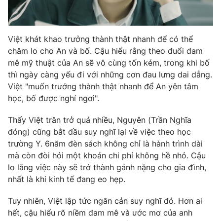
Photo
Infographic
Việt khát khao trưởng thành thật nhanh để có thể
Video
Shorts video
chăm lo cho An và bố. Cậu hiểu rằng theo đuổi đam
mê mỹ thuật của An sẽ vô cùng tốn kém, trong khi bố
VTV Money
VTV Thể thao
thì ngày càng yếu đi với những cơn đau lưng dai dẳng.
Việt "muốn trưởng thành thật nhanh để An yên tâm
học, bố được nghỉ ngơi".
VTV Sức khoẻ
Bất động sản
Thấy Việt trăn trở quá nhiều, Nguyên (Trần Nghĩa
Thị trường 24h
Tấm lòng Việt
đóng) cũng bắt đầu suy nghĩ lại về việc theo học
trường Y. 6năm đèn sách không chỉ là hành trình dài
mà còn đòi hỏi một khoản chi phí không hề nhỏ. Cậu
VTV4
Vươn mình bằng AI
lo lắng việc này sẽ trở thành gánh nặng cho gia đình,
nhất là khi kinh tế đang eo hẹp.
VTV9
VTV8
Tuy nhiên, Việt lập tức ngăn cản suy nghĩ đó. Hơn ai
hết, cậu hiểu rõ niềm đam mê và ước mơ của anh
Liên hệ tòa soạn
English