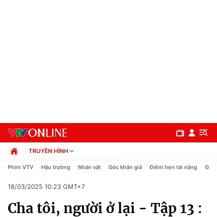
TRUYỀN HÌNH
Chính trị
Phim VTV
Hậu trường
Nhân vật
Góc khán giả
Điểm hẹn tài năng
Giải
Xã hội
18/03/2025 10:23 GMT+7
Pháp luật
Chuyên mục
Kinh tế
Cha tôi, người ở lại - Tập 13 :
Thể thao