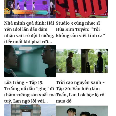
Nhà mình quá đỉnh: Hải
Studio 3 cùng nhạc sĩ
Yến Idol lần đầu đảm
Hứa Kim Tuyền: "Tôi
nhận vai trò đội trưởng,
không còn viết tình ca"
tiếc nuối khi phải rời...
Lửa trắng - Tập 15:
Trời cao nguyên xanh -
Trường nổ dẫn "ghẹ" đi
Tập 20: Vân hiểu lầm
thăm xưởng sản xuất ma
Tuấn, Lan Lok bộc lộ rõ
tuý, Lan ngỏ lời với...
mưu đồ