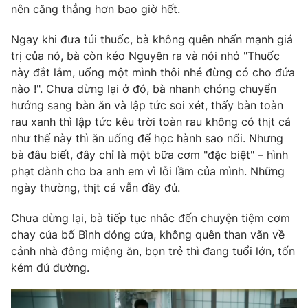
nên căng thẳng hơn bao giờ hết.
Ngay khi đưa túi thuốc, bà không quên nhấn mạnh giá
trị của nó, bà còn kéo Nguyên ra và nói nhỏ "Thuốc
này đắt lắm, uống một mình thôi nhé đừng có cho đứa
nào !". Chưa dừng lại ở đó, bà nhanh chóng chuyển
hướng sang bàn ăn và lập tức soi xét, thấy bàn toàn
rau xanh thì lập tức kêu trời toàn rau không có thịt cá
như thế này thì ăn uống để học hành sao nổi. Nhưng
bà đâu biết, đây chỉ là một bữa cơm "đặc biệt" – hình
phạt dành cho ba anh em vì lỗi lầm của mình. Những
ngày thường, thịt cá vẫn đầy đủ.
Chưa dừng lại, bà tiếp tục nhắc đến chuyện tiệm cơm
chay của bố Bình đóng cửa, không quên than vãn về
cảnh nhà đông miệng ăn, bọn trẻ thì đang tuổi lớn, tốn
kém đủ đường.