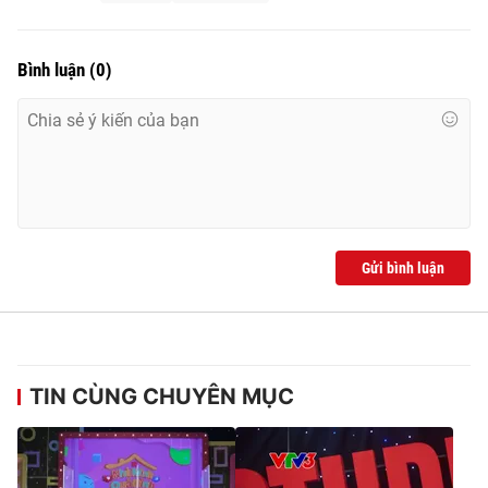
Bình luận
(
0
)
Gửi bình luận
TIN CÙNG CHUYÊN MỤC