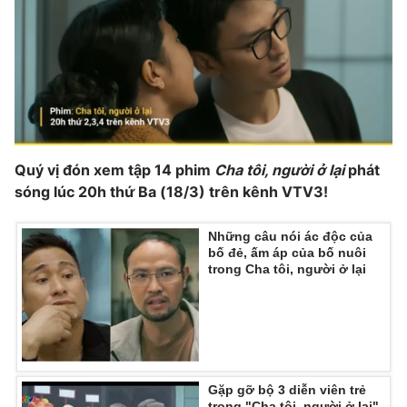
Quý vị đón xem tập 14 phim
Cha tôi, người ở lại
phát
sóng lúc 20h thứ Ba (18/3) trên kênh VTV3!
Những câu nói ác độc của
bố đẻ, ấm áp của bố nuôi
trong Cha tôi, người ở lại
Gặp gỡ bộ 3 diễn viên trẻ
trong "Cha tôi, người ở lại"