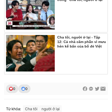
Cha tôi, người ở lại - Tập
12: Cả nhà căm phẫn vì mưu
hèn kế bẩn của bố đẻ Việt
0
0
Từ khóa:
Cha tôi
người ở lại