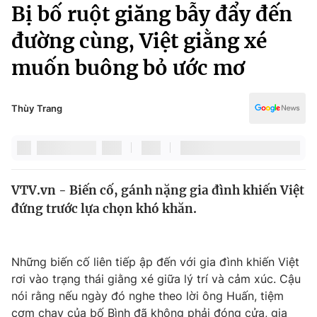
Chính trị
Bị bố ruột giăng bẫy đẩy đến
Truyền hình
đường cùng, Việt giằng xé
Văn hóa - Giải trí
Xã hội
Y tế
muốn buông bỏ ước mơ
Đời sống
Pháp luật
Công nghệ
Giáo dục
Thùy Trang
Y tế
Thế giới
VTV.vn - Biến cố, gánh nặng gia đình khiến Việt
Tin tức
đứng trước lựa chọn khó khăn.
Kinh tế
Thế giới đó đây
Tài chính
Dữ liệu và đời sống
Câu chuyện quốc tế
Những biến cố liên tiếp ập đến với gia đình khiến Việt
Thị trường
rơi vào trạng thái giằng xé giữa lý trí và cảm xúc. Cậu
Truyền hình
Góc doanh nghiệp
nói rằng nếu ngày đó nghe theo lời ông Huấn, tiệm
cơm chay của bố Bình đã không phải đóng cửa, gia