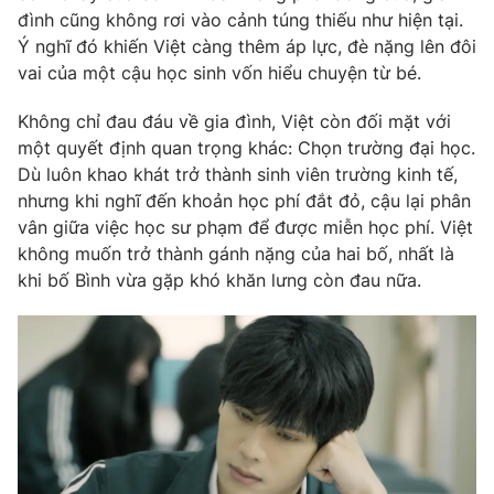
Phim VTV
đình cũng không rơi vào cảnh túng thiếu như hiện tại.
Giải trí
Ý nghĩ đó khiến Việt càng thêm áp lực, đè nặng lên đôi
Hậu trường
Điện ảnh
vai của một cậu học sinh vốn hiểu chuyện từ bé.
Đời sống
Nhân vật
Âm nhạc
Không chỉ đau đáu về gia đình, Việt còn đối mặt với
Du lịch
Khán giả
một quyết định quan trọng khác: Chọn trường đại học.
Giáo dục
Sao
Dù luôn khao khát trở thành sinh viên trường kinh tế,
Làm đẹp
Giải sao mai
Tuyển sinh
nhưng khi nghĩ đến khoản học phí đắt đỏ, cậu lại phân
Công nghệ
Chất lượng cuộc sống
vân giữa việc học sư phạm để được miễn học phí. Việt
Học trực tuyến
không muốn trở thành gánh nặng của hai bố, nhất là
Hitech Công nghệ tương lai
Giao lưu trực tuyến
khi bố Bình vừa gặp khó khăn lưng còn đau nữa.
Sản phẩm
Lịch phát sóng
Thị trường
Tư vấn
Chuyên mục khác
Emagazine
Podcast