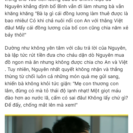
Nguyên khẳng định bố Bình vẫn đi làm nhưng bà vẫn
khăng khăng "Bà lạ gì cái đồng lương làm thuê được là
bao nhiêu! Có khi chả nuôi nổi con An với thằng Việt
đâu! Mấy cái đồng lương của bố con cũng chia năm xẻ
bảy thôi!"
Dường như không yên tâm với câu trả lời của Nguyên,
bà lập tức rút tiền đưa cho cháu dặn dò Nguyên mua
đồ ngon mà ăn nhưng không được chia cho An và Việt
. Tuy nhiên, Nguyên nhất quyết không nhận và thẳng
thừng từ chối luôn cả những món quà mẹ gửi sang,
khiến bà không khỏi tức giận: "Mẹ con thương con
lắm, đừng có mà tỏ thái độ lạnh nhạt! Một giọt máu
đào hơn ao nước lã, cấm có sai đâu! Không lấy chứ gì?
Để đấy, chống mắt lên mà xem!"