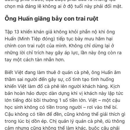
Email:
toasoan@vtv.vn
chọn mà đáng lẽ không ai ở độ tuổi này phải đối mặt.
Liên hệ quảng cáo:
024-7300.7108
Ông Huấn giăng bẫy con trai ruột
Tập 13 khiến khán giả không khỏi phẫn nộ khi ông
Huấn (Minh Tiệp đóng) tiếp tục bày mưu hãm hại
chính con trai ruột của mình. Không chỉ dừng lại ở
những lời chỉ trích hay gây áp lực, lần này ông còn ra
tay một cách tàn nhẫn hơn.
Biết Việt đang làm thuê ở quán cà phê, ông Huấn âm
thầm sai người đến gây sự, cố tình tạo tình huống
khiến Việt làm đổ cà phê lên người khách hàng. Kịch
® Cấm sao chép dưới mọi hình thức nếu không có sự chấp
bản hoàn hảo được dàn dựng khi vị khách này lập tức
thuận bằng văn bản. Ghi rõ nguồn VTV.vn khi phát hành lại
lớn tiếng đòi bồi thường 1 số tiền lớn. Việt – một cậu
thông tin từ website này.
học sinh không có tiền trong người – rơi vào thế bí.
Cậu không có tiền để đền, cũng không thể giải thích gì
trong lúc bị dồn ép. Chị quản lý quán cà phê, dù thông
cảm nhưng cũng không thể làm khác, buộc cậu phải