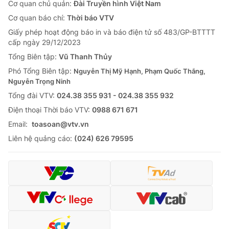
Cơ quan chủ quản:
Đài Truyền hình Việt Nam
Cơ quan báo chí:
Thời báo VTV
Giấy phép hoạt động báo in và báo điện tử số 483/GP-BTTTT
cấp ngày 29/12/2023
Tổng Biên tập:
Vũ Thanh Thủy
Phó Tổng Biên tập:
Nguyễn Thị Mỹ Hạnh, Phạm Quốc Thắng,
Nguyễn Trọng Ninh
Tổng đài VTV:
024.38 355 931 - 024.38 355 932
Ðiện thoại Thời báo VTV:
0988 671 671
Email:
toasoan@vtv.vn
Liên hệ quảng cáo:
(024) 626 79595