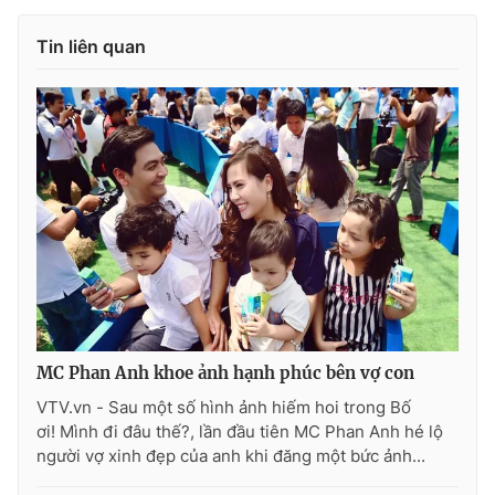
Tin liên quan
THỜI BÁO VTV
Theo dõi báo trên
Cơ quan chủ quản:
Đài Truyền hình Việt Nam
Cơ quan báo chí:
Thời báo VTV
Giấy phép hoạt động báo in và báo điện tử số 483/GP-BTTTT
cấp ngày 29/12/2023
MC Phan Anh khoe ảnh hạnh phúc bên vợ con
Tổng Biên tập:
Vũ Thanh Thủy
VTV.vn - Sau một số hình ảnh hiếm hoi trong Bố
Phó Tổng Biên tập:
Nguyễn Thị Mỹ Hạnh, Phạm Quốc Thắng,
ơi! Mình đi đâu thế?, lần đầu tiên MC Phan Anh hé lộ
Nguyễn Trọng Ninh
người vợ xinh đẹp của anh khi đăng một bức ảnh...
Tổng đài VTV:
024.38 355 931 - 024.38 355 932