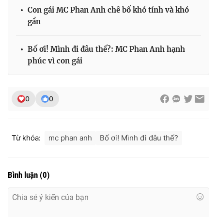
Ðiện thoại Thời báo VTV:
024.66 897 897
Con gái MC Phan Anh chê bố khó tính và khó
Email:
toasoan@vtv.vn
gần
Liên hệ quảng cáo:
024-7300.7108
Bố ơi! Mình đi đâu thế?: MC Phan Anh hạnh
phúc vì con gái
0
0
Từ khóa:
mc phan anh
Bố ơi! Mình đi đâu thế?
® Cấm sao chép dưới mọi hình thức nếu không có sự chấp
Bình luận
(
0
)
thuận bằng văn bản. Ghi rõ nguồn VTV.vn khi phát hành lại
thông tin từ website này.