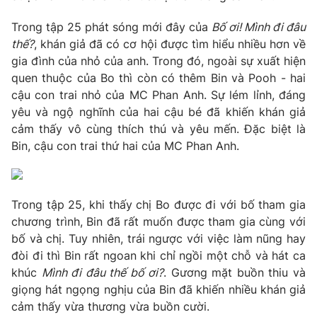
Phim VTV
Giải trí
Trong tập 25 phát sóng mới đây của
Bố ơi! Mình đi đâu
Hậu trường
thế?
, khán giả đã có cơ hội được tìm hiểu nhiều hơn về
Điện ảnh
Đời sống
Nhân vật
gia đình của nhỏ của anh. Trong đó, ngoài sự xuất hiện
Âm nhạc
quen thuộc của Bo thì còn có thêm Bin và Pooh - hai
Du lịch
Khán giả
cậu con trai nhỏ của MC Phan Anh. Sự lém lỉnh, đáng
Giáo dục
Sao
yêu và ngộ nghĩnh của hai cậu bé đã khiến khán giả
Làm đẹp
Giải sao mai
Tuyển sinh
cảm thấy vô cùng thích thú và yêu mến. Đặc biệt là
Công nghệ
Chất lượng cuộc sống
Bin, cậu con trai thứ hai của MC Phan Anh.
Học trực tuyến
Hitech Công nghệ tương lai
Giao lưu trực tuyến
Sản phẩm
Trong tập 25, khi thấy chị Bo được đi với bố tham gia
Lịch phát sóng
chương trình, Bin đã rất muốn được tham gia cùng với
Thị trường
bố và chị. Tuy nhiên, trái ngược với việc làm nũng hay
Tư vấn
đòi đi thì Bin rất ngoan khi chỉ ngồi một chỗ và hát ca
khúc
Mình đi đâu thế bố ơi?
. Gương mặt buồn thiu và
Chuyên mục khác
giọng hát ngọng nghịu của Bin đã khiến nhiều khán giả
Emagazine
Podcast
cảm thấy vừa thương vừa buồn cười.