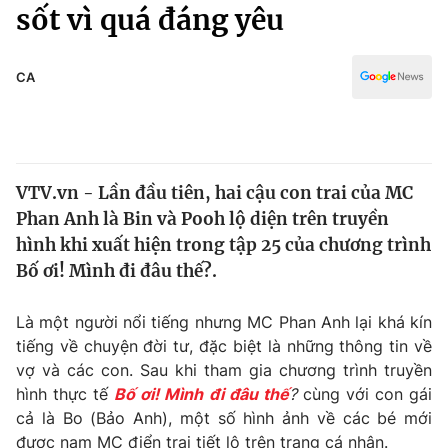
Chính trị
sốt vì quá đáng yêu
Truyền hình
Văn hóa - Giải trí
Xã hội
Y tế
CA
Đời sống
Pháp luật
Công nghệ
Giáo dục
Y tế
VTV.vn - Lần đầu tiên, hai cậu con trai của MC
Phan Anh là Bin và Pooh lộ diện trên truyền
Thế giới
hình khi xuất hiện trong tập 25 của chương trình
Bố ơi! Mình đi đâu thế?.
Tin tức
Kinh tế
Thế giới đó đây
Là một người nổi tiếng nhưng MC Phan Anh lại khá kín
Tài chính
tiếng về chuyện đời tư, đặc biệt là những thông tin về
Dữ liệu và đời sống
Câu chuyện quốc tế
vợ và các con. Sau khi tham gia chương trình truyền
Thị trường
hình thực tế
Bố ơi! Mình đi đâu thế
?
cùng với con gái
Truyền hình
Góc doanh nghiệp
cả là Bo (Bảo Anh), một số hình ảnh về các bé mới
được nam MC điển trai tiết lộ trên trang cá nhân.