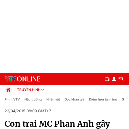
TRUYỀN HÌNH
Chính trị
Phim VTV
Hậu trường
Nhân vật
Góc khán giả
Điểm hẹn tài năng
Giải
Xã hội
23/04/2015 08:09 GMT+7
Pháp luật
Chuyên mục
Kinh tế
Con trai MC Phan Anh gây
Thể thao