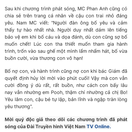
Sau khi chương trình phát sóng, MC Phan Anh cũng có
Photo
Infographic
chia sẻ trên trang cá nhân về cậu con trai nhỏ đáng
yêu. Nam MC viết: "Người đàn ông bố yêu và cảm
Video
Shorts video
thấy tự hào nhất nhà. Người duy nhất dám lên tiếng
bảo vệ em khi bố cáu và dọa đánh, dù con cũng sợ bố
VTV Money
VTV Thể thao
muốn chết! Lúc con tha thiết muốn tham gia hành
trình, trốn vào sau ghế một mình lẩm nhẩm hát, bố vừa
buồn cười, vừa thương con vô hạn!
VTV Sức khoẻ
Bất động sản
Bố nợ con, và hành trình cũng nợ con khi bác Giám đã
Thị trường 24h
Tấm lòng Việt
quyết định hủy lời mời vào phút cuối! Vậy mà con vẫn
cười đồng ý dù rất, rất buồn, như cách con bấy lâu
nay vẫn nhường em Pooh, thậm chí nhường cả chị Bo!
VTV4
Vươn mình bằng AI
Yêu lắm con, cậu bé tự lập, bản lĩnh và ngập tràn lòng
yêu thương".
VTV9
VTV8
Mời quý độc giả theo dõi các chương trình đã phát
sóng của Đài Truyền hình Việt Nam
TV Online.
Liên hệ tòa soạn
English