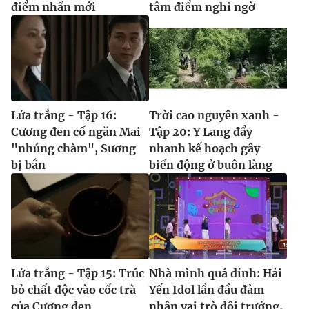
điểm nhấn mới
tâm điểm nghi ngờ
Lửa trắng - Tập 16:
Trời cao nguyên xanh -
Cương đen cố ngăn Mai
Tập 20: Y Lang đẩy
"nhúng chàm", Sương
nhanh kế hoạch gây
bị bắn
biến động ở buôn làng
Lửa trắng - Tập 15: Trúc
Nhà mình quá đỉnh: Hải
bỏ chất độc vào cốc trà
Yến Idol lần đầu đảm
của Cương đen
nhận vai trò đội trưởng,