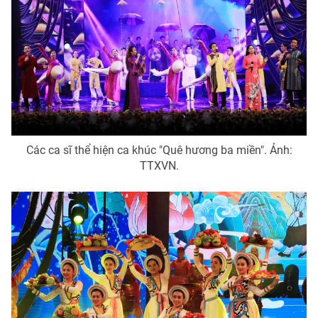
Các ca sĩ thể hiện ca khúc "Quê hương ba miền". Ảnh:
TTXVN.