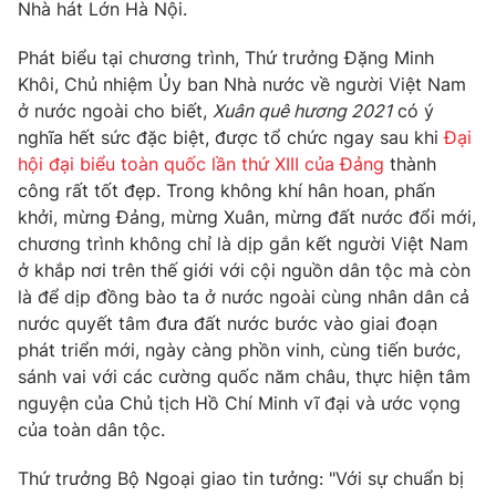
Nhà hát Lớn Hà Nội.
Photo
Infographic
Phát biểu tại chương trình, Thứ trưởng Đặng Minh
Khôi, Chủ nhiệm Ủy ban Nhà nước về người Việt Nam
Video
Shorts video
ở nước ngoài cho biết,
Xuân quê hương 2021
có ý
nghĩa hết sức đặc biệt, được tổ chức ngay sau khi
Đại
VTV Money
hội đại biểu toàn quốc lần thứ XIII của Đảng
VTV Thể thao
thành
công rất tốt đẹp. Trong không khí hân hoan, phấn
khởi, mừng Đảng, mừng Xuân, mừng đất nước đổi mới,
VTV Sức khoẻ
Bất động sản
chương trình không chỉ là dịp gắn kết người Việt Nam
ở khắp nơi trên thế giới với cội nguồn dân tộc mà còn
Thị trường 24h
Tấm lòng Việt
là để dịp đồng bào ta ở nước ngoài cùng nhân dân cả
nước quyết tâm đưa đất nước bước vào giai đoạn
phát triển mới, ngày càng phồn vinh, cùng tiến bước,
VTV4
Vươn mình bằng AI
sánh vai với các cường quốc năm châu, thực hiện tâm
nguyện của Chủ tịch Hồ Chí Minh vĩ đại và ước vọng
VTV9
VTV8
của toàn dân tộc.
Thứ trưởng Bộ Ngoại giao tin tưởng: "Với sự chuẩn bị
Liên hệ tòa soạn
English