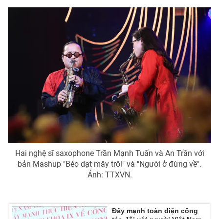
Hai nghệ sĩ saxophone Trần Mạnh Tuấn và An Trần với
bản Mashup "Bèo dạt mây trôi" và "Người ở đừng về".
Ảnh: TTXVN.
Đẩy mạnh toàn diện công