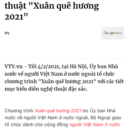
Chính trị
thuật "Xuân quê hương
Truyền hình
2021"
Văn hóa - Giải trí
Xã hội
Y tế
Đời sống
PV
Pháp luật
Công nghệ
Giáo dục
Y tế
VTV.vn - Tối 4/2/2021, tại Hà Nội, Ủy ban Nhà
Thế giới
nước về người Việt Nam ở nước ngoài tổ chức
Tin tức
chương trình "Xuân quê hương 2021" với các tiết
Kinh tế
mục biểu diễn nghệ thuật đặc sắc.
Thế giới đó đây
Tài chính
Dữ liệu và đời sống
Câu chuyện quốc tế
Thị trường
Chương trình
Xuân quê hương 2021
do Ủy ban Nhà
nước về người Việt Nam ở nước ngoài, Bộ Ngoại giao
Truyền hình
Góc doanh nghiệp
tổ chức dành cho cộng đồng
người Việt Nam ở nước