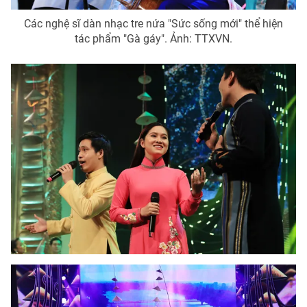
Các nghệ sĩ dàn nhạc tre nứa "Sức sống mới" thể hiện
tác phẩm "Gà gáy". Ảnh: TTXVN.