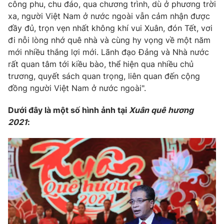
công phu, chu đáo, qua chương trình, dù ở phương trời
xa, người Việt Nam ở nước ngoài vẫn cảm nhận được
đầy đủ, trọn vẹn nhất không khí vui Xuân, đón Tết, vơi
đi nỗi lòng nhớ quê nhà và cùng hy vọng về một năm
THỜI BÁO VTV
mới nhiều thắng lợi mới. Lãnh đạo Đảng và Nhà nước
rất quan tâm tới kiều bào, thể hiện qua nhiều chủ
trương, quyết sách quan trọng, liên quan đến cộng
Theo dõi báo trên
đồng người Việt Nam ở nước ngoài".
Cơ quan chủ quản:
Đài Truyền hình Việt Nam
Dưới đây là một số hình ảnh tại
Xuân quê hương
Cơ quan báo chí:
Thời báo VTV
2021
:
Giấy phép hoạt động báo in và báo điện tử số 483/GP-BTTTT
cấp ngày 29/12/2023
Tổng Biên tập:
Vũ Thanh Thủy
Phó Tổng Biên tập:
Nguyễn Thị Mỹ Hạnh, Phạm Quốc Thắng,
Nguyễn Trọng Ninh
Tổng đài VTV:
024.38 355 931 - 024.38 355 932
Ðiện thoại Thời báo VTV:
024.66 897 897