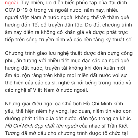
Phim VTV
ngoài
. Tuy nhiên, do diễn biến phức tạp của đại dịch
Giải trí
COVID-19 ở trong và ngoài nước, năm nay, nhiều
Hậu trường
người Việt Nam ở nước ngoài không thể về thăm quê
Điện ảnh
Đời sống
hương đón Tết cổ truyền dân tộc. Do đó, chương trình
Nhân vật
Âm nhạc
ăm nay diễn ra không có khán giả và được phát trực
Du lịch
Khán giả
tiếp trên sóng truyền hình và các nền tảng kỹ thuật số.
Giáo dục
Sao
Làm đẹp
Giải sao mai
Chương trình giao lưu nghệ thuật được dàn dựng công
Tuyển sinh
Công nghệ
phu, ấn tượng với nhiều tiết mục đặc sắc ca ngợi quê
Chất lượng cuộc sống
Học trực tuyến
hương đất nước, truyền tải không khí đón Xuân mới
Hitech Công nghệ tương lai
ấm áp, rộn ràng trên khắp mọi miền đất nước với sự
Giao lưu trực tuyến
thể hiện của các ca sĩ, nghệ sĩ nổi tiếng trong nước và
Sản phẩm
các nghệ sĩ Việt Nam ở nước ngoài.
Lịch phát sóng
Thị trường
Những giai điệu ngợi ca Chủ tịch Hồ Chí Minh kính
Tư vấn
yêu, thể hiện niềm hy vọng, lạc quan, niềm tin vào con
đường phát triển của đất nước, dân tộc trong ca khúc
Chuyên mục khác
Hồ Chí Minh đẹp nhất tên người
của nhạc sĩ Trần Kiết
Emagazine
Podcast
Tường đã mở đầu cho chương trình được tổ chức tại