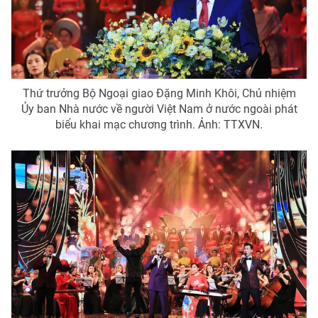
Email:
toasoan@vtv.vn
Liên hệ quảng cáo:
024-7300.7108
Thứ trưởng Bộ Ngoại giao Đặng Minh Khôi, Chủ nhiệm
Ủy ban Nhà nước về người Việt Nam ở nước ngoài phát
biểu khai mạc chương trình. Ảnh: TTXVN.
® Cấm sao chép dưới mọi hình thức nếu không có sự chấp
thuận bằng văn bản. Ghi rõ nguồn VTV.vn khi phát hành lại
thông tin từ website này.